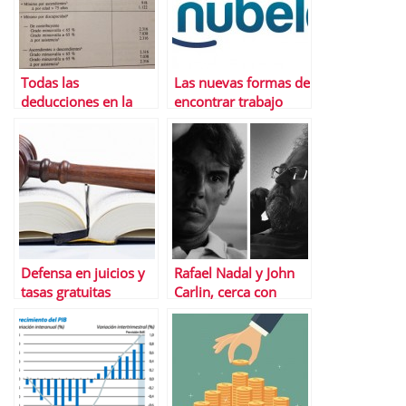
Todas las
Las nuevas formas de
deducciones en la
encontrar trabajo
declaraciÃ³n de la
renta 2014
Defensa en juicios y
Rafael Nadal y John
tasas gratuitas
Carlin, cerca con
gracias a LegÃ¡litas
Banco Sabadell