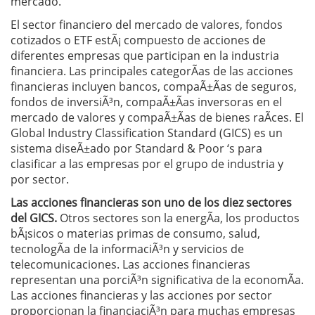
mercado.
El sector financiero del mercado de valores, fondos
cotizados o ETF estÃ¡ compuesto de acciones de
diferentes empresas que participan en la industria
financiera. Las principales categorÃ­as de las acciones
financieras incluyen bancos, compaÃ±Ã­as de seguros,
fondos de inversiÃ³n, compaÃ±Ã­as inversoras en el
mercado de valores y compaÃ±Ã­as de bienes raÃ­ces. El
Global Industry Classification Standard (GICS) es un
sistema diseÃ±ado por Standard & Poor ‘s para
clasificar a las empresas por el grupo de industria y
por sector.
Las acciones financieras
son uno de los
diez sectores
del
GICS
.
Otros sectores son la energÃ­a, los productos
bÃ¡sicos o materias primas de consumo, salud,
tecnologÃ­a de la informaciÃ³n y servicios de
telecomunicaciones. Las acciones financieras
representan una porciÃ³n significativa de la economÃ­a.
Las acciones financieras y las acciones por sector
proporcionan la financiaciÃ³n para muchas empresas