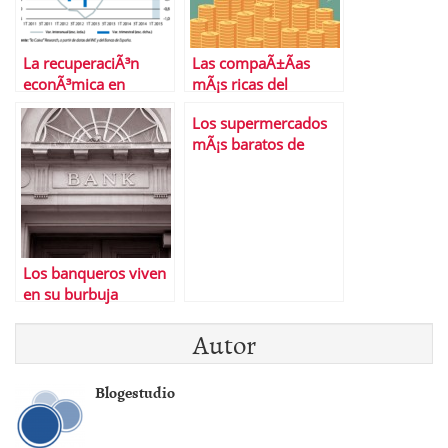
La recuperaciÃ³n
Las compaÃ±Ã­as
econÃ³mica en
mÃ¡s ricas del
EspaÃ±a,
planeta
Los supermercados
Â¿consolidada?
mÃ¡s baratos de
EspaÃ±a
Los banqueros viven
en su burbuja
Autor
Blogestudio