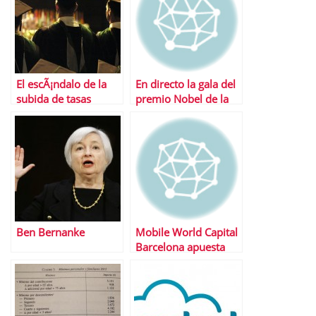
El escÃ¡ndalo de la
En directo la gala del
subida de tasas
premio Nobel de la
universitarias
Paz 2013
Ben Bernanke
Mobile World Capital
Barcelona apuesta
por los
emprendedores con
4YFN