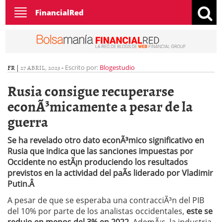
Toggle
FinancialRed
navigation
FR
|
27 ABRIL, 2023
-
Escrito por:
Blogestudio
Rusia consigue recuperarse
econÃ³micamente a pesar de la
guerra
Se ha revelado otro dato econÃ³mico significativo en
Rusia que indica que las sanciones impuestas por
Occidente no estÃ¡n produciendo los resultados
previstos en la actividad del paÃ­s liderado por Vladimir
Putin.Â
A pesar de que se esperaba una contracciÃ³n del PIB
del 10% por parte de los analistas occidentales,
este se