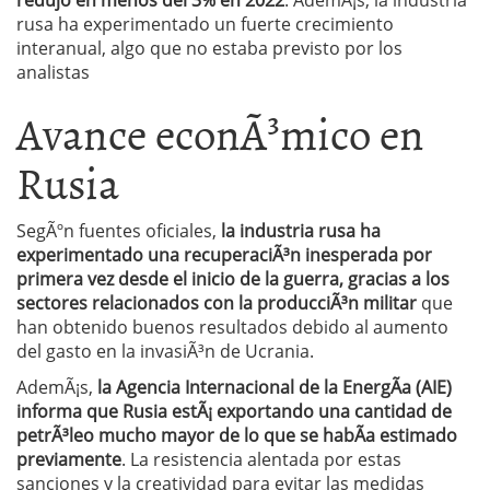
redujo en menos del 3% en 2022
. AdemÃ¡s, la industria
rusa ha experimentado un fuerte crecimiento
interanual, algo que no estaba previsto por los
analistas
Avance econÃ³mico en
Rusia
SegÃºn fuentes oficiales,
la industria rusa ha
experimentado una recuperaciÃ³n inesperada por
primera vez desde el inicio de la guerra, gracias a los
sectores relacionados con la producciÃ³n militar
que
han obtenido buenos resultados debido al aumento
del gasto en la invasiÃ³n de Ucrania.
AdemÃ¡s,
la Agencia Internacional de la EnergÃ­a (AIE)
informa que Rusia estÃ¡ exportando una cantidad de
petrÃ³leo mucho mayor de lo que se habÃ­a estimado
previamente
. La resistencia alentada por estas
sanciones y la creatividad para evitar las medidas