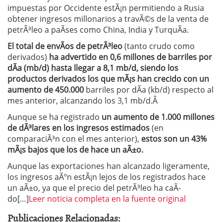
impuestas por Occidente estÃ¡n permitiendo a Rusia
obtener ingresos millonarios a travÃ©s de la venta de
petrÃ³leo a paÃ­ses como China, India y TurquÃ­a.
El total de envÃ­os de petrÃ³leo
(tanto crudo como
derivados)
ha advertido en 0,6 millones de barriles por
dÃ­a (mb/d) hasta llegar a 8,1 mb/d, siendo los
productos derivados los que mÃ¡s han crecido con un
aumento de 450.000
barriles por dÃ­a (kb/d) respecto al
mes anterior, alcanzando los 3,1 mb/d.Â
Aunque se ha registrado
un aumento de 1.000 millones
de dÃ³lares en los ingresos estimados
(en
comparaciÃ³n con el mes anterior),
estos son un 43%
mÃ¡s bajos que los de hace un aÃ±o.
Aunque las exportaciones han alcanzado ligeramente,
los ingresos aÃºn estÃ¡n lejos de los registrados hace
un aÃ±o, ya que el precio del petrÃ³leo ha caÃ­
do[…]
Leer noticia completa en la fuente original
Publicaciones Relacionadas: