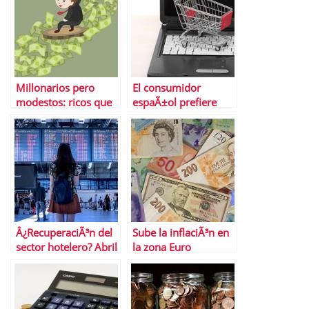
Millonarios pero
El consumidor
modestos: ricos que
espaÃ±ol prefiere
viven con modestia
desplazarse para
hacer la compra
Â¿RecuperaciÃ³n del
Sube la inflaciÃ³n en
sector hotelero? Abril
la zona Euro
horrible segÃºn los
datos del INE