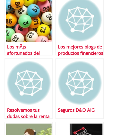
se ha llegado a esta
reforma laboral
Los mÃ¡s
Los mejores blogs de
afortunados del
productos financieros
mundo: personas
que han ganado la
loterÃ­a mÃ¡s de una
vez
Resolvemos tus
Seguros D&O AIG
dudas sobre la renta