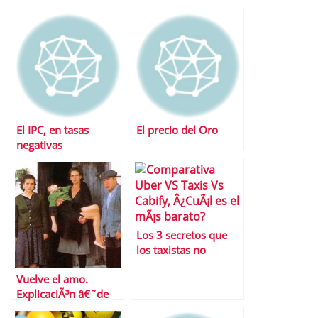
El IPC, en tasas
El precio del Oro
negativas
Los 3 secretos que
los taxistas no
quieren que sepas:
Vuelve el amo.
Uber, cabify y otros
ExplicaciÃ³n â€˜de
puebloâ€™ de cÃ³mo