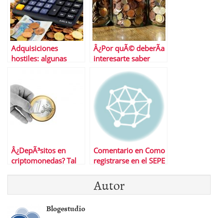
Adquisiciones
Â¿Por quÃ© deberÃ­a
hostiles: algunas
interesarte saber
tienen mÃ¡s Ã©xitos
quÃ© es el
de lo que crees
movimiento FIRE
para su jubilaciÃ³n?
Â¿DepÃ³sitos en
Comentario en Como
criptomonedas? Tal
registrarse en el SEPE
vez en las CBDB
por Luis
Autor
estÃ© la clave
Blogestudio