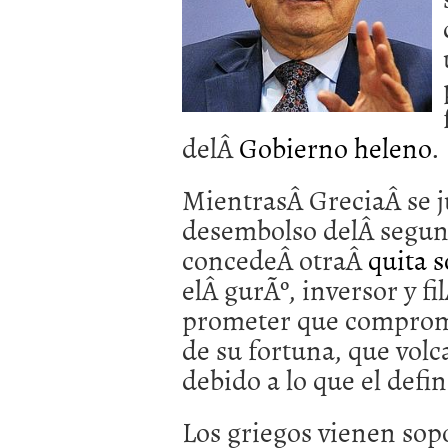
Operar
29/06/2026
Crear empresa online vs
29/05/2026
CÃ³mo afrontar una baj
26/05/2026
delÂ
Gobierno heleno
.
MientrasÂ GreciaÂ se ju
desembolso delÂ segund
concedeÂ otraÂ
quita 
elÂ gurÃº, inversor y f
prometer que comprom
de su fortuna, que volc
debido a lo que el def
Los griegos vienen sop