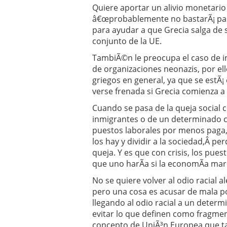
Quiere aportar un alivio monetario
â€œprobablemente no bastarÃ¡ par
para ayudar a que Grecia salga de s
conjunto de la UE.
TambiÃ©n le preocupa el caso de i
de organizaciones neonazis, por ell
griegos en general, ya que se estÃ¡
verse frenada si Grecia comienza a 
Cuando se pasa de la queja social co
inmigrantes o de un determinado c
puestos laborales por menos paga,
los hay y dividir a la sociedad,Â p
queja. Y es que con crisis, los pue
que uno harÃ­a si la economÃ­a mar
No se quiere volver al odio racial a
pero una cosa es acusar de mala pol
llegando al odio racial a un deter
evitar lo que definen como fragmen
concepto de UniÃ³n Europea que ta