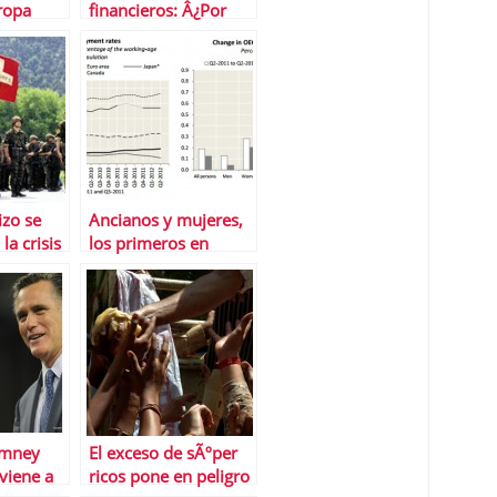
ropa
financieros: Â¿Por
quÃ© invierten en su
deuda?
izo se
Ancianos y mujeres,
la crisis
los primeros en
conseguir un empleo,
segÃºn la OCDE
omney
El exceso de sÃºper
iene a
ricos pone en peligro