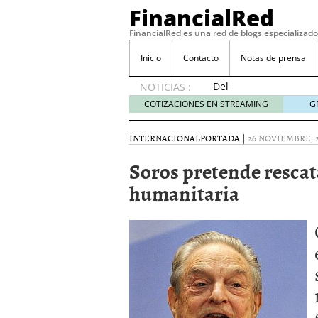
FinancialRed
FinancialRed es una red de blogs especializado
Inicio
Contacto
Notas de prensa
Del
NOTICIAS :
depósito
COTIZACIONES EN STREAMING
G
a la
diversificación:
INTERNACIONAL
PORTADA
|
26 NOVIEMBRE, 
cómo
está
Soros pretende rescat
cambiando
humanitaria
la
gestión
del
ahorro
en
España
05/08/2026
Seguros de convenio en
descubren cuando ya e
ReseÃ±a de SIFX: Lo Qu