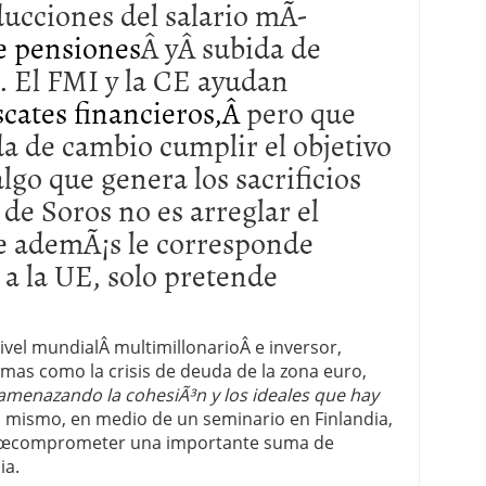
ducciones del salario mÃ­
e pensiones
Â yÂ subida de
. El FMI y la CE ayudan
scates financieros,Â
pero que
 de cambio cumplir el objetivo
lgo que genera los sacrificios
de Soros no es arreglar el
e ademÃ¡s le corresponde
 a la UE, solo pretende
vel mundialÂ multimillonarioÂ e inversor,
mas como la crisis de deuda de la zona euro,
amenazando la cohesiÃ³n y los ideales que hay
l mismo, en medio de un seminario en Finlandia,
€œcomprometer una importante suma de
ia.