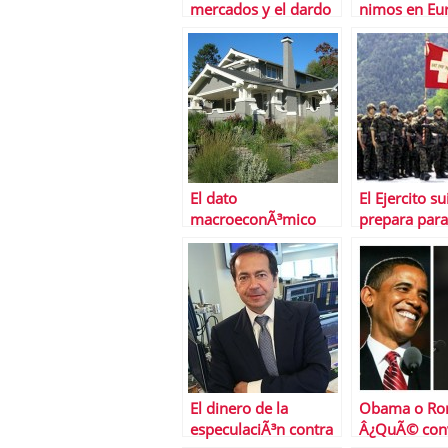
mercados y el dardo
nimos en Eu
envenenado de
Draghi
El dato
El Ejercito su
macroeconÃ³mico
prepara para 
del dÃ­a: viviendas
europea
nuevas en EEUU
El dinero de la
Obama o R
especulaciÃ³n contra
Â¿QuÃ© conv