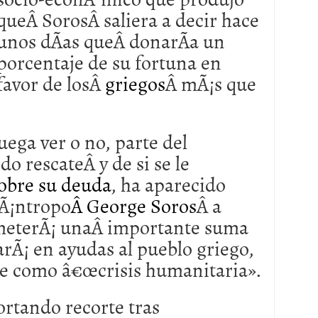
queÂ SorosÂ saliera a decir hace
 proceso tradicional: ventajas reales para pymes
unos dÃ­as queÂ donarÃ­a un
a mÃ©dica cuando trabajas por cuenta propia
porcentaje de su fortuna en
favor de losÂ
griegos
Â mÃ¡s que
ega ver o no, parte del
o rescateÂ y de si se le
sobre su deuda
, ha aparecido
ilÃ¡ntropo
Â George Soros
Â a
eterÃ¡ unaÂ importante suma
arÃ¡ en ayudas al pueblo griego,
ine como â€œcrisis humanitaria».
ortando recorte tras