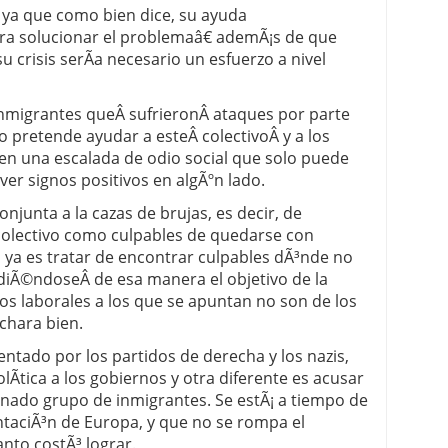
 ya que como bien dice, su ayuda
a solucionar el problemaâ€ ademÃ¡s de que
u crisis serÃ­a necesario un esfuerzo a nivel
nmigrantes queÂ sufrieronÂ ataques por parte
o pretende ayudar a esteÂ colectivoÂ y a los
 en una escalada de odio social que solo puede
ver signos positivos en algÃºn lado.
njunta a la cazas de brujas, es decir, de
olectivo como culpables de quedarse con
 ya es tratar de encontrar culpables dÃ³nde no
erdiÃ©ndoseÂ de esa manera el objetivo de la
stos laborales a los que se apuntan no son de los
chara bien.
lentado por los partidos de derecha y los nazis,
Ã­tica a los gobiernos y otra diferente es acusar
minado grupo de inmigrantes. Se estÃ¡ a tiempo de
taciÃ³n de Europa, y que no se rompa el
nto costÃ³ lograr.