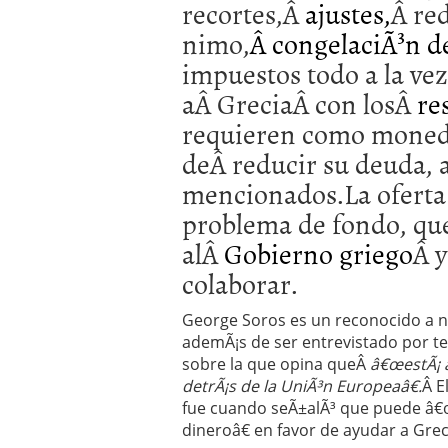
recortes,Â
ajustes,
Â re
nimo,
Â congelaciÃ³n d
impuestos todo a la vez
aÂ GreciaÂ con losÂ
re
requieren como moneda
deÂ reducir su deuda, a
mencionados.La oferta 
problema de fondo, qu
alÂ
Gobierno griego
Â y
colaborar.
George Soros es un reconocido a ni
ademÃ¡s de ser entrevistado por te
sobre la que opina queÂ
â€œestÃ¡ 
detrÃ¡s de la UniÃ³n Europeaâ€.
Â E
fue cuando seÃ±alÃ³ que puede â
dineroâ€ en favor de ayudar a Grec