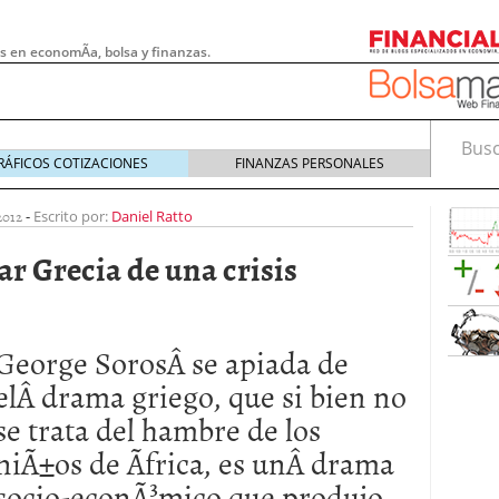
s en economÃ­a, bolsa y finanzas.
Busca
RÁFICOS COTIZACIONES
FINANZAS PERSONALES
2012
-
Escrito por:
Daniel Ratto
ar Grecia de una crisis
George SorosÂ se apiada de
elÂ drama griego, que si bien no
se trata del hambre de los
 pymes: la obligación que muchas empresas
niÃ±os de Ãfrica, es unÂ drama
s demasiado tarde
20/07/2026
socio-econÃ³mico que produjo
e Deben Saber los Traders Mexicanos Antes de