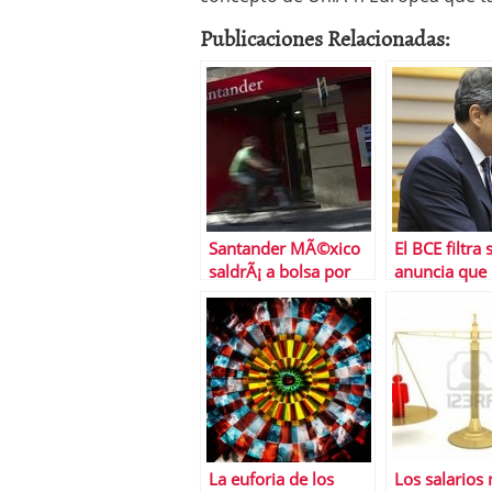
Publicaciones Relacionadas:
Santander MÃ©xico
El BCE filtra 
saldrÃ¡ a bolsa por
anuncia que
3.413 millones de
comprarÃ¡ d
euros
ilimitada
La euforia de los
Los salarios