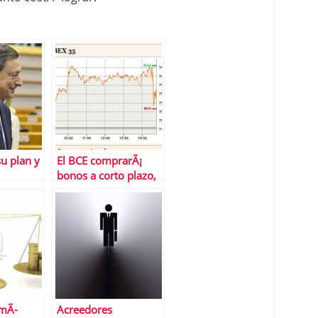
su plan y
El BCE comprarÃ¡
bonos a corto plazo,
euda
pero exige peticiÃ³n
de rescate e
intervenciÃ³n del FMI
 mÃ­
Acreedores