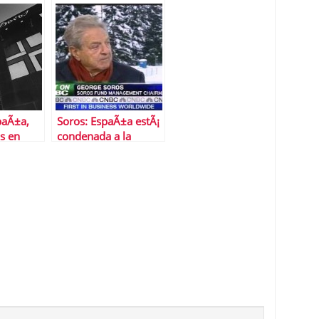
s
la estabilidad
en EEUU?
econÃ³mica mundial
paÃ±a,
Soros: EspaÃ±a estÃ¡
os en
condenada a la
as 17
inferioridad perpetua
en la
ncial de