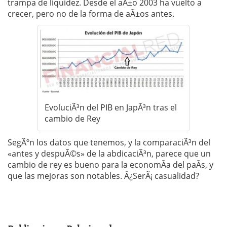
trampa de liquidez. Desde el aÃ±o 2003 ha vuelto a
crecer, pero no de la forma de aÃ±os antes.
EvoluciÃ³n del PIB en JapÃ³n tras el
cambio de Rey
SegÃºn los datos que tenemos, y la comparaciÃ³n del
«antes y despuÃ©s» de la abdicaciÃ³n, parece que un
cambio de rey es bueno para la economÃ­a del paÃ­s, y
que las mejoras son notables. Â¿SerÃ¡ casualidad?