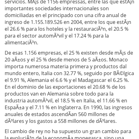
servicios. MÃ¡s de 1156 empressas, entre las que estÃ¡n
importantes sociedades internacionales son
domiciliadas en el principado con una cifra anual de
ingreso de 1.155.189.526 en 2004, entre los que estÃ¡n
el 26.6 % para los hoteles y la restauraciÃ³n, el 20.5 %
para el sector automÃ³vil y el 17.24 % para la
alimentaciÃ³n.
De esas 1.156 empresas, el 25 % existen desde mÃ¡s de
20 aÃ±os y el 25 % desde menos de 5 aÃ±os. Monaco
importa numerosa materia primera y productos dal
mundo entero, Italia con 32.77 %, seguido por BÃ©lgica
el 9.91 %, Alemania el 6.6 % y el Madagascar el 6.25 %.
En el dominio de las exportaciones el 20.68 % de los
productos van en Alemania sobre todo para la
industria automÃ³vil, el 18.5 % en Italia, el 11.66 % en
EspaÃ±a y el 7.11 % en Inglaterra. En 1990, las ingresos
anuales de estados ascendÃ­an 560 millones de
dÃ³lares y los gastos a 558 millones de dÃ³lares.
El cambio de rey no ha supuesto un gran cambio para
la evoluciÃ³n de la economÃ­a monegasca, sino una