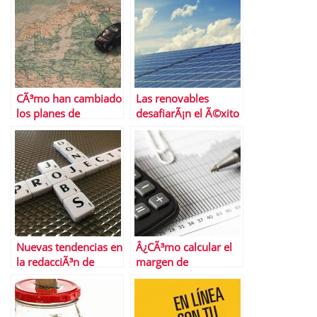
CÃ³mo han cambiado
Las renovables
los planes de
desafiarÃ¡n el Ã©xito
transporte en
del gas natural a
Semana Santa las
largo plazo
restricciones
Nuevas tendencias en
Â¿CÃ³mo calcular el
la redacciÃ³n de
margen de
curriculums que
contribuciÃ³n?
debes conocer