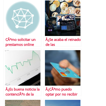
CÃ³mo solicitar un
Â¿Se acaba el reinado
prestamos online
de las
criptomonedas?
Â¿Es buena noticia la
Â¿CÃ³mo puedo
contenciÃ³n de la
optar por no recibir
inflaciÃ³n
ofertas de tarjetas de
subyacente?
crÃ©dito?