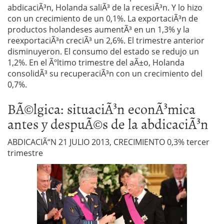
abdicaciÃ³n, Holanda saliÃ³ de la recesiÃ³n. Y lo hizo
con un crecimiento de un 0,1%. La exportaciÃ³n de
productos holandeses aumentÃ³ en un 1,3% y la
reexportaciÃ³n creciÃ³ un 2,6%. El trimestre anterior
disminuyeron. El consumo del estado se redujo un
1,2%. En el Ãºltimo trimestre del aÃ±o, Holanda
consolidÃ³ su recuperaciÃ³n con un crecimiento del
0,7%.
BÃ©lgica: situaciÃ³n econÃ³mica
antes y despuÃ©s de la abdicaciÃ³n
ABDICACIÃ“N 21 JULIO 2013, CRECIMIENTO 0,3% tercer
trimestre