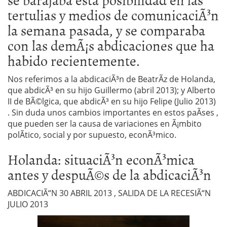
tertulias y medios de comunicaciÃ³n
la semana pasada, y se comparaba
con las demÃ¡s abdicaciones que ha
habido recientemente.
Nos referimos a la abdicaciÃ³n de BeatrÃ­z de Holanda,
que abdicÃ³ en su hijo Guillermo (abril 2013); y Alberto
II de BÃ©lgica, que abdicÃ³ en su hijo Felipe (Julio 2013)
. Sin duda unos cambios importantes en estos paÃ­ses ,
que pueden ser la causa de variaciones en Ã¡mbito
polÃ­tico, social y por supuesto, econÃ³mico.
Holanda: situaciÃ³n econÃ³mica
antes y despuÃ©s de la abdicaciÃ³n
ABDICACIÃ“N 30 ABRIL 2013 , SALIDA DE LA RECESIÃ“N
JULIO 2013