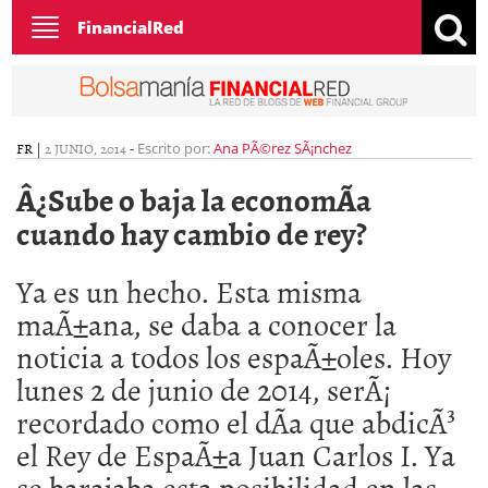
Toggle
FinancialRed
navigation
FR
|
2 JUNIO, 2014
-
Escrito por:
Ana PÃ©rez SÃ¡nchez
Â¿Sube o baja la economÃ­a
cuando hay cambio de rey?
Ya es un hecho. Esta misma
maÃ±ana, se daba a conocer la
noticia a todos los espaÃ±oles. Hoy
lunes 2 de junio de 2014, serÃ¡
recordado como el dÃ­a que abdicÃ³
el Rey de EspaÃ±a Juan Carlos I. Ya
se barajaba esta posibilidad en las