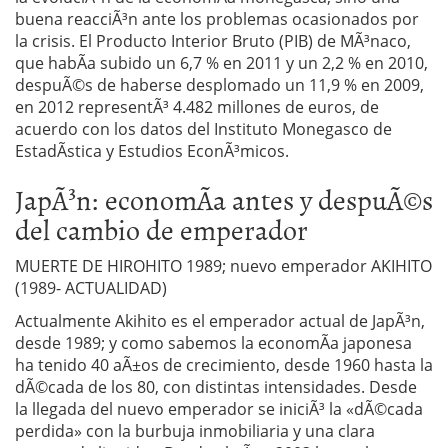
buena reacciÃ³n ante los problemas ocasionados por
la crisis. El Producto Interior Bruto (PIB) de MÃ³naco,
que habÃ­a subido un 6,7 % en 2011 y un 2,2 % en 2010,
despuÃ©s de haberse desplomado un 11,9 % en 2009,
en 2012 representÃ³ 4.482 millones de euros, de
acuerdo con los datos del Instituto Monegasco de
EstadÃ­stica y Estudios EconÃ³micos.
JapÃ³n: economÃ­a antes y despuÃ©s
del cambio de emperador
MUERTE DE HIROHITO 1989; nuevo emperador AKIHITO
(1989- ACTUALIDAD)
Actualmente Akihito es el emperador actual de JapÃ³n,
desde 1989; y como sabemos la economÃ­a japonesa
ha tenido 40 aÃ±os de crecimiento, desde 1960 hasta la
dÃ©cada de los 80, con distintas intensidades. Desde
la llegada del nuevo emperador se iniciÃ³ la «dÃ©cada
perdida» con la burbuja inmobiliaria y una clara