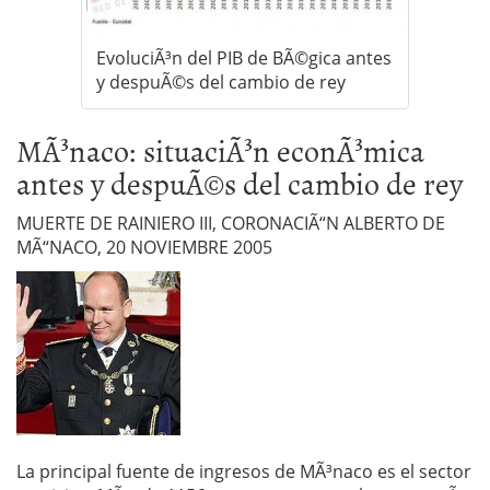
EvoluciÃ³n del PIB de BÃ©gica antes
y despuÃ©s del cambio de rey
MÃ³naco: situaciÃ³n econÃ³mica
antes y despuÃ©s del cambio de rey
MUERTE DE RAINIERO III, CORONACIÃ“N ALBERTO DE
MÃ“NACO, 20 NOVIEMBRE 2005
La principal fuente de ingresos de MÃ³naco es el sector