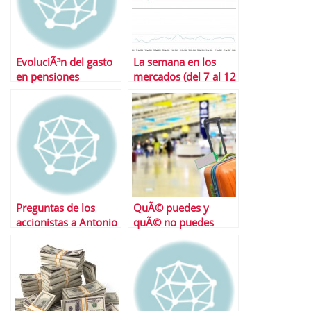
EvoluciÃ³n del gasto
La semana en los
en pensiones
mercados (del 7 al 12
de julio)
Preguntas de los
QuÃ© puedes y
accionistas a Antonio
quÃ© no puedes
Brufau en la JGC
reclamar a una
aerolÃ­nea