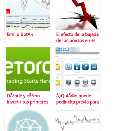
Emilio BotÃ­n
El efecto de la bajada
de los precios en el
empobrecimiento de
la poblaciÃ³n
DÃ³nde y cÃ³mo
Â¿QuiÃ©n puede
invertir tus primeros
pedir cita previa para
50 euros
la declaraciÃ³n de la
renta?