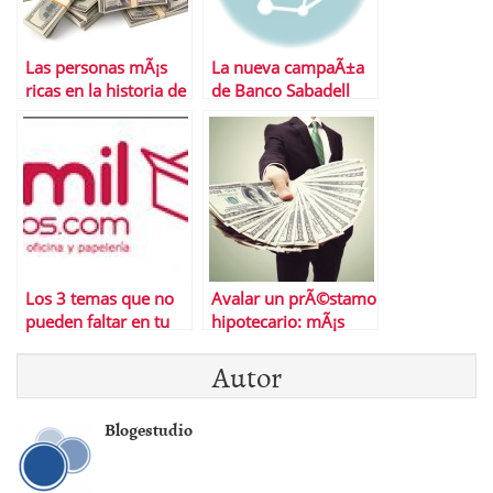
Las personas mÃ¡s
La nueva campaÃ±a
ricas en la historia de
de Banco Sabadell
EspaÃ±a
Los 3 temas que no
Avalar un prÃ©stamo
pueden faltar en tu
hipotecario: mÃ¡s
ecommerce
riesgo del que parece
Autor
Blogestudio