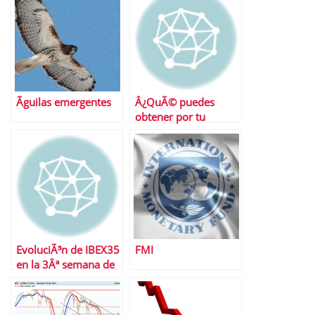
Ãguilas emergentes
Â¿QuÃ© puedes
obtener por tu
nÃ³mina?
EvoluciÃ³n de IBEX35
FMI
en la 3Âª semana de
abril