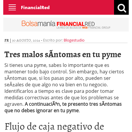
Toggle
FinancialRed
navigation
FR
|
30 AGOSTO, 2024
-
Escrito por:
Blogestudio
Tres malos sÃ­ntomas en tu pyme
Si tienes una pyme, sabes lo importante que es
mantener todo bajo control. Sin embargo, hay ciertos
sÃ­ntomas que, si los pasas por alto, pueden ser
seÃ±ales de que algo no va bien en tu negocio.
Identificarlos a tiempo es clave para poder tomar
medidas correctivas antes de que los problemas se
agraven.
A continuaciÃ³n, te presento tres sÃ­ntomas
que no debes ignorar en tu pyme
.
Flujo de caja negativo de