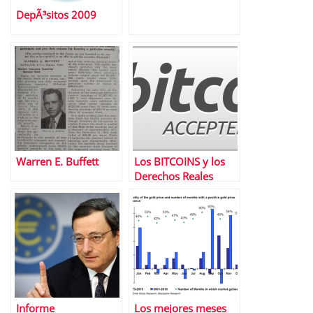
DepÃ³sitos 2009
Warren E. Buffett
Los BITCOINS y los
Derechos Reales
Informe
Los mejores meses