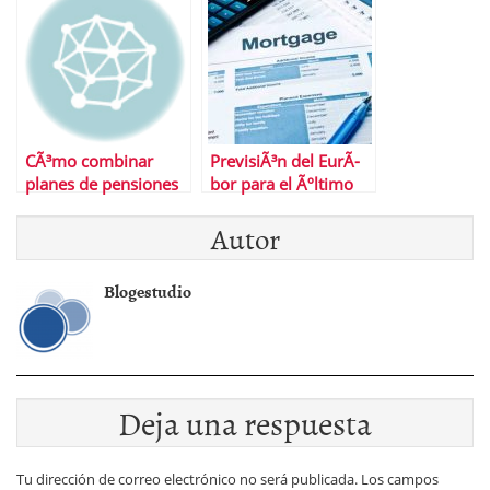
mejores empresas
para ingresos pasivos
CÃ³mo combinar
PrevisiÃ³n del EurÃ­
planes de pensiones
bor para el Ãºltimo
y fondos indexados
trimestre
Autor
para tu jubilaciÃ³n
Blogestudio
Deja una respuesta
Tu dirección de correo electrónico no será publicada.
Los campos