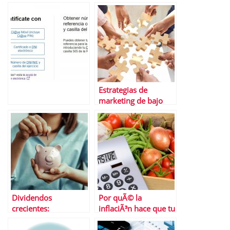
crisis
Â¿tendencia para
2022? La tarea
Estrategias de
marketing de bajo
costo para pymes
Dividendos
Por quÃ© la
crecientes:
inflaciÃ³n hace que tu
seleccionando las
dinero valga menos