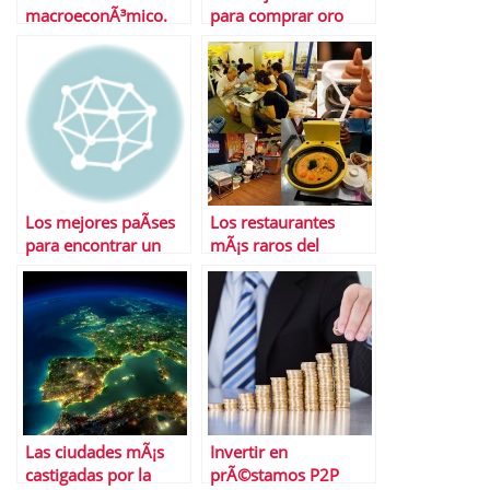
macroeconÃ³mico.
para comprar oro
Del 3 al 7 de febrero
de 2014
Los mejores paÃ­ses
Los restaurantes
para encontrar un
mÃ¡s raros del
empleo a tiempo
mundo
completo
Las ciudades mÃ¡s
Invertir en
castigadas por la
prÃ©stamos P2P