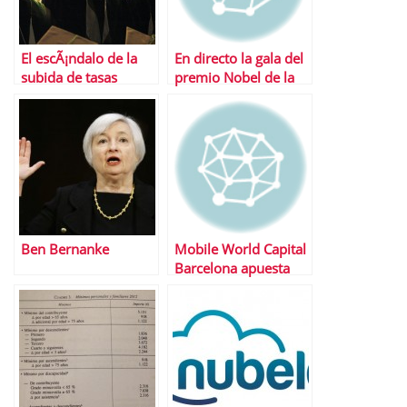
El escÃ¡ndalo de la
En directo la gala del
subida de tasas
premio Nobel de la
universitarias
Paz 2013
Ben Bernanke
Mobile World Capital
Barcelona apuesta
por los
emprendedores con
4YFN