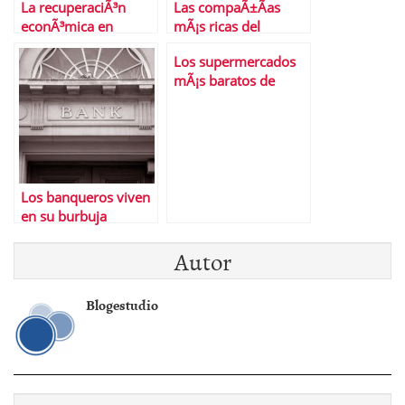
La recuperaciÃ³n
Las compaÃ±Ã­as
econÃ³mica en
mÃ¡s ricas del
EspaÃ±a,
planeta
Los supermercados
Â¿consolidada?
mÃ¡s baratos de
EspaÃ±a
Los banqueros viven
en su burbuja
Autor
Blogestudio