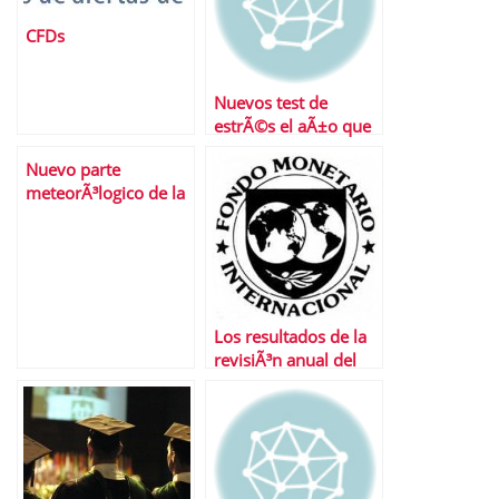
CFDs
Nuevos test de
estrÃ©s el aÃ±o que
viene
Nuevo parte
meteorÃ³logico de la
bolsa espaÃ±ola: los
nubarrones siguen
ahÃ­.
Los resultados de la
revisiÃ³n anual del
FMI a la economÃ­a
espaÃ±ola