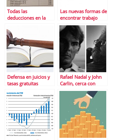
Todas las
Las nuevas formas de
deducciones en la
encontrar trabajo
declaraciÃ³n de la
renta 2014
Defensa en juicios y
Rafael Nadal y John
tasas gratuitas
Carlin, cerca con
gracias a LegÃ¡litas
Banco Sabadell