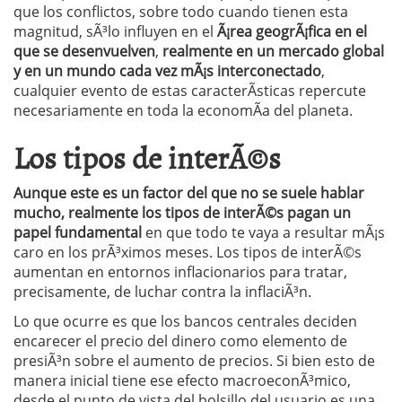
que los conflictos, sobre todo cuando tienen esta
magnitud, sÃ³lo influyen en el
Ã¡rea geogrÃ¡fica en el
que se desenvuelven
,
realmente en un mercado global
y en un mundo cada vez mÃ¡s interconectado
,
cualquier evento de estas caracterÃ­sticas repercute
necesariamente en toda la economÃ­a del planeta.
Los tipos de interÃ©s
Aunque este es un factor del que no se suele hablar
mucho, realmente los tipos de interÃ©s pagan un
papel fundamental
en que todo te vaya a resultar mÃ¡s
caro en los prÃ³ximos meses. Los tipos de interÃ©s
aumentan en entornos inflacionarios para tratar,
precisamente, de luchar contra la inflaciÃ³n.
Lo que ocurre es que los bancos centrales deciden
encarecer el precio del dinero como elemento de
presiÃ³n sobre el aumento de precios. Si bien esto de
manera inicial tiene ese efecto macroeconÃ³mico,
desde el punto de vista del bolsillo del usuario es una