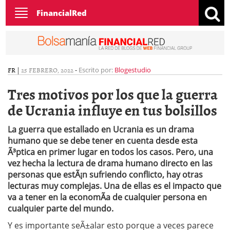
Toggle
FinancialRed
navigation
FR
|
25 FEBRERO, 2022
-
Escrito por:
Blogestudio
Tres motivos por los que la guerra
de Ucrania influye en tus bolsillos
La guerra que estallado en Ucrania es un drama
humano que se debe tener en cuenta desde esta
Ã³ptica en primer lugar en todos los casos. Pero, una
vez hecha la lectura de drama humano directo en las
personas que estÃ¡n sufriendo conflicto, hay otras
lecturas muy complejas. Una de ellas es el impacto que
va a tener en la economÃ­a de cualquier persona en
cualquier parte del mundo.
Y es importante seÃ±alar esto porque a veces parece