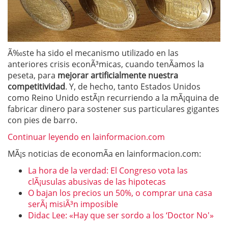
Ã‰ste ha sido el mecanismo utilizado en las
anteriores crisis econÃ³micas, cuando tenÃ­amos la
peseta, para
mejorar artificialmente nuestra
competitividad
. Y, de hecho, tanto Estados Unidos
como Reino Unido estÃ¡n recurriendo a la mÃ¡quina de
fabricar dinero para sostener sus particulares gigantes
con pies de barro.
Continuar leyendo en lainformacion.com
MÃ¡s noticias de economÃ­a en lainformacion.com:
La hora de la verdad: El Congreso vota las
clÃ¡usulas abusivas de las hipotecas
O bajan los precios un 50%, o comprar una casa
serÃ¡ misiÃ³n imposible
Didac Lee: «Hay que ser sordo a los ‘Doctor No'»