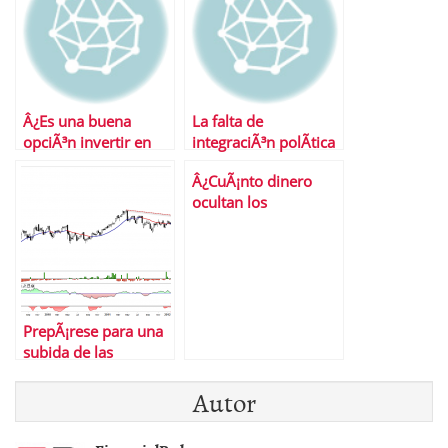
Â¿Es una buena
La falta de
opciÃ³n invertir en
integraciÃ³n polÃ­tica
divisas?
pasa factura a Europa
Â¿CuÃ¡nto dinero
ocultan los
espaÃ±oles en paraÃ­
sos fiscales?
PrepÃ¡rese para una
subida de las
materias primas de la
Autor
energÃ­a