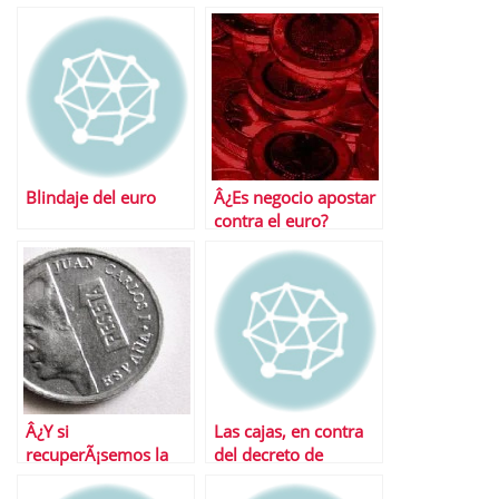
economÃ­a global
Blindaje del euro
Â¿Es negocio apostar
contra el euro?
Â¿Y si
Las cajas, en contra
recuperÃ¡semos la
del decreto de
peseta?
EconomÃ­a