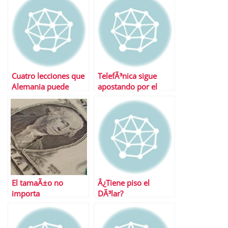
Cuatro lecciones que
TelefÃ³nica sigue
Alemania puede
apostando por el
enseÃ±ar a EspaÃ±a
dividendo
El tamaÃ±o no
Â¿Tiene piso el
importa
DÃ³lar?