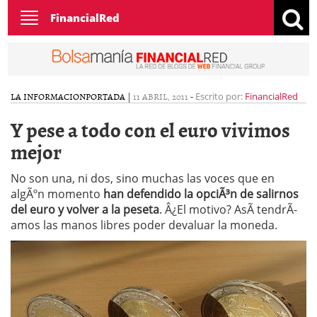
Toggle
FinancialRed
navigation
LA INFORMACION
PORTADA
|
11 ABRIL, 2011
-
Escrito por:
FinancialRed
Y pese a todo con el euro vivimos
mejor
No son una, ni dos, sino muchas las voces que en
algÃºn momento
han defendido la opciÃ³n de salirnos
del euro y volver a la peseta
. Â¿El motivo? AsÃ­ tendrÃ­
amos las manos libres poder devaluar la moneda.