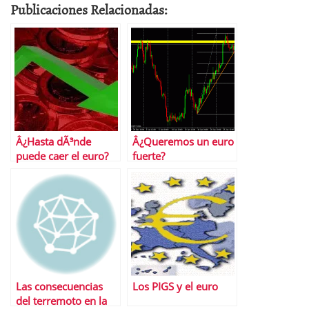
Publicaciones Relacionadas:
Â¿Hasta dÃ³nde
Â¿Queremos un euro
puede caer el euro?
fuerte?
Las consecuencias
Los PIGS y el euro
del terremoto en la