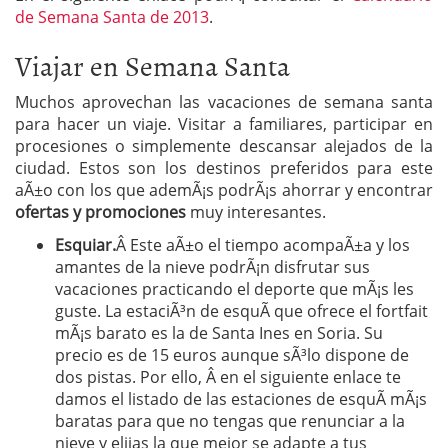
de Semana Santa de 2013
.
Viajar en Semana Santa
Muchos aprovechan las vacaciones de semana santa
para hacer un viaje. Visitar a familiares, participar en
procesiones o simplemente descansar alejados de la
ciudad. Estos son los destinos preferidos para este
aÃ±o con los que ademÃ¡s podrÃ¡s ahorrar y encontrar
ofertas y promociones
muy interesantes.
Esquiar.
Â Este aÃ±o el tiempo acompaÃ±a y los
amantes de la nieve podrÃ¡n disfrutar sus
vacaciones practicando el deporte que mÃ¡s les
guste. La estaciÃ³n de esquÃ­ que ofrece el fortfait
mÃ¡s barato es la de Santa Ines en Soria. Su
precio es de 15 euros aunque sÃ³lo dispone de
dos pistas. Por ello, Â en el siguiente enlace te
damos el listado de las estaciones de esquÃ­ mÃ¡s
baratas para que no tengas que renunciar a la
nieve y elijas la que mejor se adapte a tus