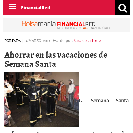
Toggle
FinancialRed
navigation
PORTADA
|
14 MARZO, 2013
-
Escrito por:
Sara de la Torre
Ahorrar en las vacaciones de
Semana Santa
La
Semana Santa