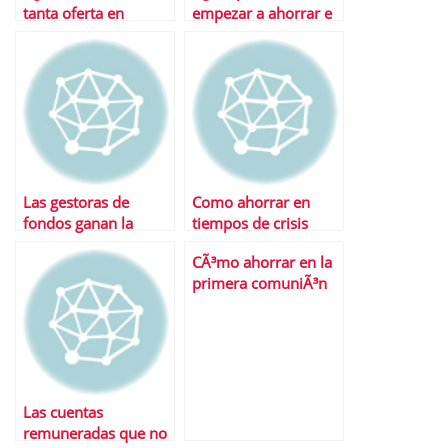
tanta oferta en
empezar a ahorrar e
depÃ³sitos?
invertir?
Las gestoras de
Como ahorrar en
fondos ganan la
tiempos de crisis
batalla a la banca
CÃ³mo ahorrar en la
primera comuniÃ³n
de mis hijos
Las cuentas
remuneradas que no