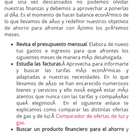
que una vez descansados no podemos olvidar
nuestras finanzas y debemos a aprovechar a ponerlas
al dÃ­a. Es el momento de hacer balance econÃ³mico de
lo que llevamos de aÃ±o y redefinir nuestros objetivos
de ahorro para afrontar con Ã¡nimo los prÃ³ximos
meses.
Revisa el presupuesto mensual
. Elabora de nuevo
tus gastos e ingresos para que afrontes los
siguientes meses de manera mÃ¡s desahogada.
Estudia las facturas.
Â Aprovecha para informarte
y buscar las tarifas mÃ¡s econÃ³micas y
adaptadas a nuestras necesidades. En lo que
llevamos de aÃ±o se han encarecido numerosos
bienes y servicios y ello nosÂ exigeÂ estar mÃ¡s
atentos que nunca con las tarifas y compaÃ±Ã­as
queÂ elegimosÂ En el siguiente enlace te
explicamos como comparar las distintas ofertas
de gas y de luz.Â
Comparador de ofertas de luz y
gas
.
Buscar un producto financiero para el ahorro
y