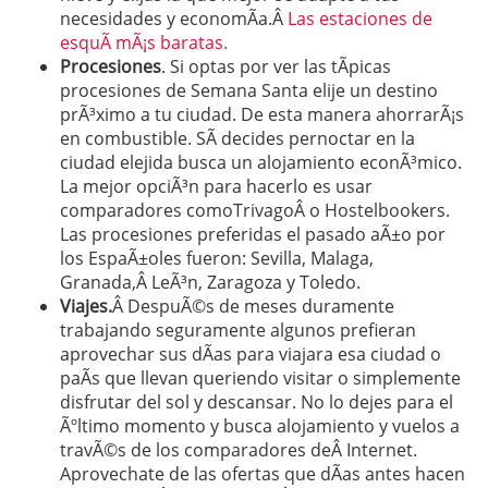
necesidades y economÃ­a.Â
Las estaciones de
esquÃ­ mÃ¡s baratas.
Procesiones
. Si optas por ver las tÃ­picas
procesiones de Semana Santa elije un destino
prÃ³ximo a tu ciudad. De esta manera ahorrarÃ¡s
en combustible. SÃ­ decides pernoctar en la
ciudad elejida busca un alojamiento econÃ³mico.
La mejor opciÃ³n para hacerlo es usar
comparadores comoTrivagoÂ o Hostelbookers.
Las procesiones preferidas el pasado aÃ±o por
los EspaÃ±oles fueron: Sevilla, Malaga,
Granada,Â LeÃ³n, Zaragoza y Toledo.
Viajes.
Â DespuÃ©s de meses duramente
trabajando seguramente algunos prefieran
aprovechar sus dÃ­as para viajara esa ciudad o
paÃ­s que llevan queriendo visitar o simplemente
disfrutar del sol y descansar. No lo dejes para el
Ãºltimo momento y busca alojamiento y vuelos a
travÃ©s de los comparadores deÂ Internet.
Aprovechate de las ofertas que dÃ­as antes hacen