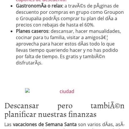
GastronomÃ­a o relax
: a travÃ©s de pÃ¡ginas de
descuento por compras en grupo como Groupon
o Groupalia podrÃ¡s comprar tu plan del dÃ­a a
precios con rebajas de hasta el 60%.
Planes caseros
: descansar, hacer manualidades,
cocinar para tu familia, visitar a amigosâ€¦
aprovecha para hacer estos dÃ­as todo lo que
llevas tiempo queriendo hacer y no has podido
por falta de tiempo. Es gratis y tambiÃ©n
disfrutarÃ¡s.
Descansar pero tambiÃ©n
planificar nuestras finanzas
Las
vacaciones de Semana Santa
son varios dÃ­as, asÃ­