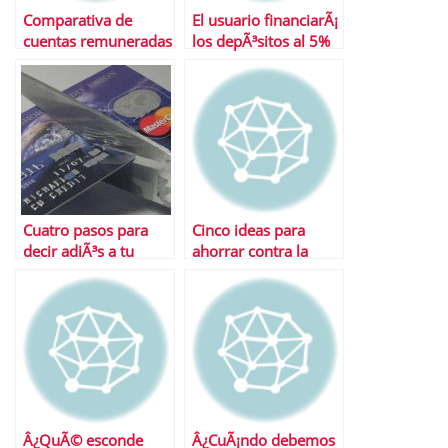
Comparativa de
El usuario financiarÃ¡
cuentas remuneradas
los depÃ³sitos al 5%
de la banca
Cuatro pasos para
Cinco ideas para
decir adiÃ³s a tu
ahorrar contra la
tarjeta
inflaciÃ³n
Â¿QuÃ© esconde
Â¿CuÃ¡ndo debemos