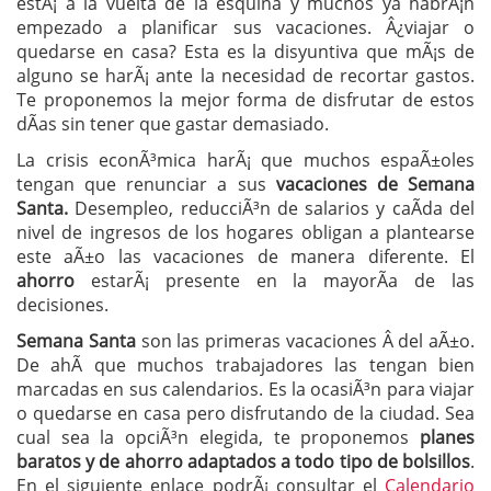
estÃ¡ a la vuelta de la esquina y muchos ya habrÃ¡n
empezado a planificar sus vacaciones. Â¿viajar o
quedarse en casa? Esta es la disyuntiva que mÃ¡s de
alguno se harÃ¡ ante la necesidad de recortar gastos.
Te proponemos la mejor forma de disfrutar de estos
dÃ­as sin tener que gastar demasiado.
La crisis econÃ³mica harÃ¡ que muchos espaÃ±oles
tengan que renunciar a sus
vacaciones de Semana
Santa.
Desempleo, reducciÃ³n de salarios y caÃ­da del
nivel de ingresos de los hogares obligan a plantearse
este aÃ±o las vacaciones de manera diferente. El
ahorro
estarÃ¡ presente en la mayorÃ­a de las
decisiones.
Semana Santa
son las primeras vacaciones Â del aÃ±o.
De ahÃ­ que muchos trabajadores las tengan bien
marcadas en sus calendarios. Es la ocasiÃ³n para viajar
o quedarse en casa pero disfrutando de la ciudad. Sea
cual sea la opciÃ³n elegida, te proponemos
planes
baratos y de ahorro adaptados a todo tipo de bolsillos
.
En el siguiente enlace podrÃ¡ consultar el
Calendario