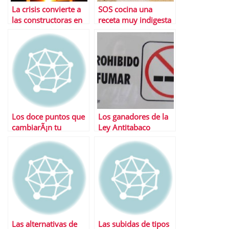
La crisis convierte a
SOS cocina una
las constructoras en
receta muy indigesta
el caramelo mÃ¡s
para Ruiz-Mateos
dulce del Ibex
Los doce puntos que
Los ganadores de la
cambiarÃ¡n tu
Ley Antitabaco
pensiÃ³n tras la
reforma
Las alternativas de
Las subidas de tipos