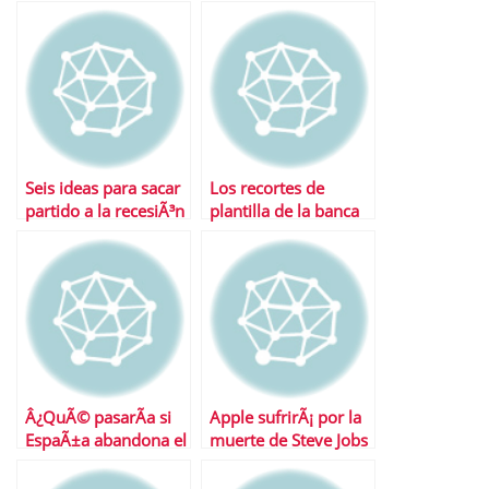
liberar los mÃ³viles
de sus clientes?
Seis ideas para sacar
Los recortes de
partido a la recesiÃ³n
plantilla de la banca
mundial
Â¿QuÃ© pasarÃ­a si
Apple sufrirÃ¡ por la
EspaÃ±a abandona el
muerte de Steve Jobs
euro?
mÃ¡s a medio plazo