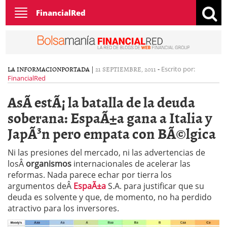
Toggle
FinancialRed
navigation
LA INFORMACION
PORTADA
|
21 SEPTIEMBRE, 2011
-
Escrito por:
FinancialRed
AsÃ­ estÃ¡ la batalla de la deuda
soberana: EspaÃ±a gana a Italia y
JapÃ³n pero empata con BÃ©lgica
Ni las presiones del mercado, ni las advertencias de
losÂ
organismos
internacionales de acelerar las
reformas. Nada parece echar por tierra los
argumentos deÂ
EspaÃ±a
S.A. para justificar que su
deuda es solvente y que, de momento, no ha perdido
atractivo para los inversores.