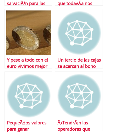
salvaciÃ³n para las
que todavÃ­a nos
cajas de ahorro
esperan
Y pese a todo con el
Un tercio de las cajas
euro vivimos mejor
se acercan al bono
basura
PequeÃ±os valores
Â¿TendrÃ¡n las
para ganar
operadoras que