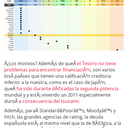
Â¿Los motivos? AdemÃ¡s de queÂ
el Tesoro no tiene
problemas para encontrar financiaciÃ³n
, son varios
losÂ paÃ­ses que tienen una calificaciÃ³n crediticia
inferior a la nuestra, como es el caso de JapÃ³n,
queÂ
ha sido durante dÃ©cadas la segunda potencia
mundial y y estÃ¡ viviendo un 2011 especialmente
duroÂ
a consecuencia del tsunami
.
AdemÃ¡s, paraÂ Standard&Poorâ€™s, Moodyâ€™s y
Fitch, las grandes agencias de rating, la deuda
espaÃ±ola estÃ¡ al mismo nivel que la de BÃ©lgica, a la