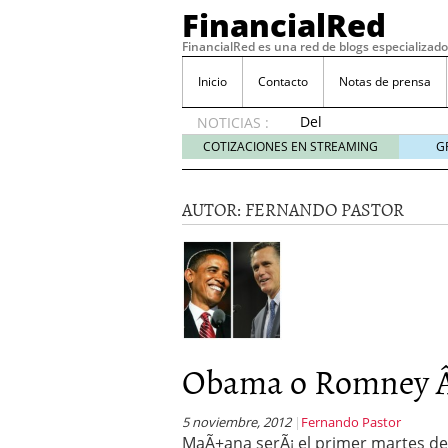
FinancialRed
FinancialRed es una red de blogs especializado
Inicio
Contacto
Notas de prensa
Del
NOTICIAS :
depósito
COTIZACIONES EN STREAMING
G
a la
diversificación:
cómo
AUTOR:
FERNANDO PASTOR
está
cambiando
la
gestión
del
ahorro
en
España
Obama o Romney Â
05/08/2026
Seguros de convenio en
descubren cuando ya e
5 noviembre, 2012
Fernando Pastor
MaÃ±ana serÃ¡ el primer martes d
ReseÃ±a de SIFX: Lo Qu