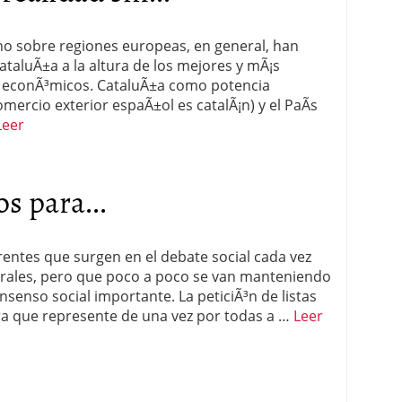
ho sobre regiones europeas, en general, han
ataluÃ±a a la altura de los mejores y mÃ¡s
os econÃ³micos. CataluÃ±a como potencia
mercio exterior espaÃ±ol es catalÃ¡n) y el PaÃ­s
Leer
s para...
entes que surgen en el debate social cada vez
torales, pero que poco a poco se van manteniendo
senso social importante. La peticiÃ³n de listas
ra que represente de una vez por todas a …
Leer