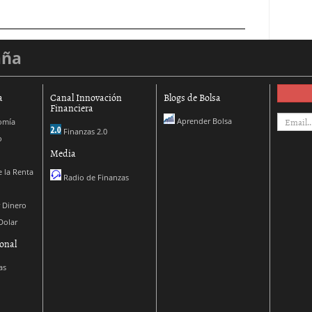
aña
a
Canal Innovación
Blogs de Bolsa
Financiera
Aprender Bolsa
omía
Finanzas 2.0
o
Media
 la Renta
Radio de Finanzas
 Dinero
Dolar
onal
as