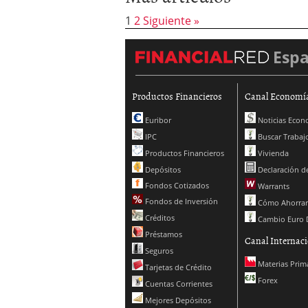
1
2
Siguiente »
Esp
Productos Financieros
Canal Economí
Euribor
Noticias Econ
IPC
Buscar Trabaj
Productos Financieros
Vivienda
Depósitos
Declaración de
Fondos Cotizados
Warrants
Fondos de Inversión
Cómo Ahorrar
Créditos
Cambio Euro 
Préstamos
Canal Internaci
Seguros
Materias Prim
Tarjetas de Crédito
Forex
Cuentas Corrientes
Mejores Depósitos