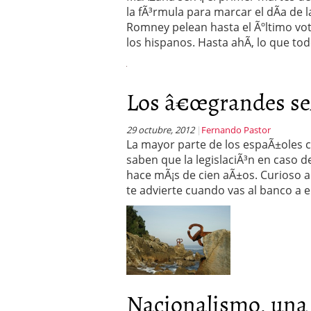
Operar
29/06/2026
la fÃ³rmula para marcar el dÃ­a de
Crear empresa online vs
Romney pelean hasta el Ãºltimo voto
29/05/2026
los hispanos. Hasta ahÃ­, lo que t
CÃ³mo afrontar una baj
26/05/2026
Los â€œgrandes seÃ
29 octubre, 2012
Fernando Pastor
La mayor parte de los espaÃ±oles c
saben que la legislaciÃ³n en caso 
hace mÃ¡s de cien aÃ±os. Curioso a
te advierte cuando vas al banco a
Nacionalismo, una r