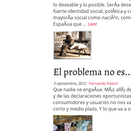
lo deseable y lo posible. SerÃ­a de
fuerte identidad social, polÃ­tica y
mayorÃ­a social como naciÃ³n, com
EspaÃ±a que …
Leer
El problema no es..
3 septiembre, 2012
Fernando Pastor
Que nadie se engaÃ±e. MÃ¡s allÃ¡ d
y de las declaraciones oportunista
consumidores y usuarios no nos va
corto y medio plazo. Y lo que va a 