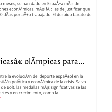
nco meses, se han dado en EspaÃ±a mÃ¡s de
nes econÃ³micas, mÃ¡s fÃ¡ciles de justificar que
0 dÃ­as por aÃ±o trabajado. El despido barato de
casâ€ olÃ­mpicas para...
tre la evoluciÃ³n del deporte espaÃ±ol en la
tiÃ³n polÃ­tica y econÃ³mica de la crisis. Salvo
e Bolt, las medallas mÃ¡s significativas se las
ertes y en crecimiento, como la
r