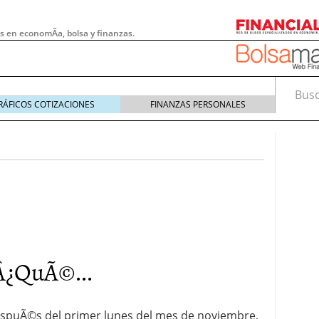
s en economÃ­a, bolsa y finanzas.
Busca
RÁFICOS COTIZACIONES
FINANZAS PERSONALES
¿QuÃ©...
 pymes: la obligación que muchas empresas
s demasiado tarde
20/07/2026
espuÃ©s del primer lunes del mes de noviembre,
e Deben Saber los Traders Mexicanos Antes de