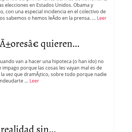
 las elecciones en Estados Unidos. Obama y
 proceso tradicional: ventajas reales para pymes
, con una especial incidencia en el colectivo de
odos sabemos o hemos leÃ­do en la prensa. …
Leer
a mÃ©dica cuando trabajas por cuenta propia
±oresâ€ quieren...
uando van a hacer una hipoteca (o han ido) no
de impago porque las cosas les vayan mal es de
 la vez que dramÃ¡tico, sobre todo porque nadie
 endeudarte …
Leer
ealidad sin...