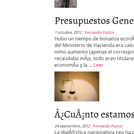
Presupuestos Gener
1 octubre, 2012
Fernando Pastor
Hubo un tiempo de bonanza econÃ³m
del Ministerio de Hacienda era calc
nimo aumento (apenas el correspondi
recaudaba mÃ¡s, todo eran titulare
economÃ­a y la …
Leer
Â¿CuÃ¡nto estamos 
24 septiembre, 2012
Fernando Pastor
La dialÃ©ctica nacionalista nos ha