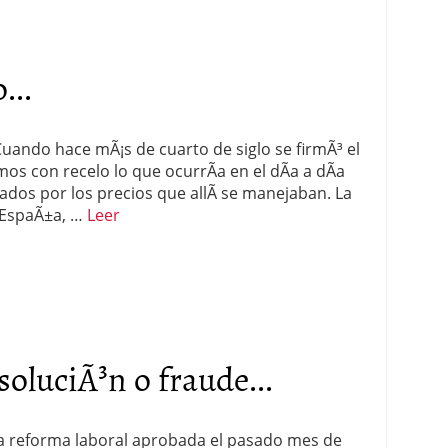
...
uando hace mÃ¡s de cuarto de siglo se firmÃ³ el
os con recelo lo que ocurrÃ­a en el dÃ­a a dÃ­a
ados por los precios que allÃ­ se manejaban. La
n EspaÃ±a, …
Leer
oluciÃ³n o fraude...
la reforma laboral aprobada el pasado mes de