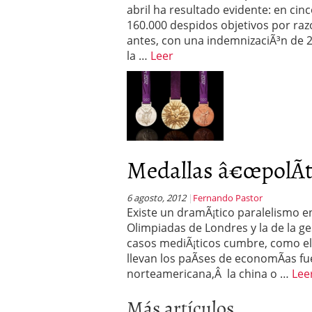
abril ha resultado evidente: en ci
160.000 despidos objetivos por razo
antes, con una indemnizaciÃ³n de 2
la …
Leer
Medallas â€œpolÃ­ti
6 agosto, 2012
Fernando Pastor
Existe un dramÃ¡tico paralelismo en
Olimpiadas de Londres y la de la ges
casos mediÃ¡ticos cumbre, como el d
llevan los paÃ­ses de economÃ­as fu
norteamericana,Â la china o …
Lee
Más artículos