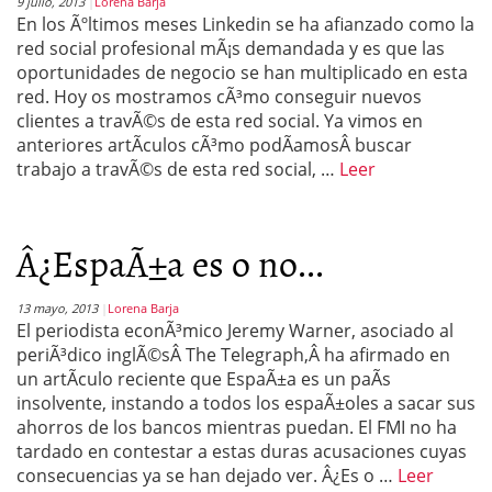
9 julio, 2013
Lorena Barja
En los Ãºltimos meses Linkedin se ha afianzado como la
red social profesional mÃ¡s demandada y es que las
oportunidades de negocio se han multiplicado en esta
red. Hoy os mostramos cÃ³mo conseguir nuevos
clientes a travÃ©s de esta red social. Ya vimos en
anteriores artÃ­culos cÃ³mo podÃ­amosÂ buscar
trabajo a travÃ©s de esta red social, …
Leer
Â¿EspaÃ±a es o no...
13 mayo, 2013
Lorena Barja
El periodista econÃ³mico Jeremy Warner, asociado al
periÃ³dico inglÃ©sÂ The Telegraph,Â ha afirmado en
un artÃ­culo reciente que EspaÃ±a es un paÃ­s
insolvente, instando a todos los espaÃ±oles a sacar sus
ahorros de los bancos mientras puedan. El FMI no ha
tardado en contestar a estas duras acusaciones cuyas
consecuencias ya se han dejado ver. Â¿Es o …
Leer