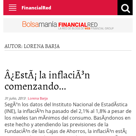
Toggle
FinancialRed
navigation
AUTOR:
LORENA BARJA
Â¿EstÃ¡ la inflaciÃ³n
comenzando...
31 julio, 2013
Lorena Barja
SegÃºn los datos del Instituto Nacional de EstadÃ­stica
(INE), la inflaciÃ³n ha pasado del 2,1% al 1,8% a pesar de
los niveles tan mÃ­nimos del consumo. BasÃ¡ndonos en
este hecho y atendiendo las previsiones de la
FundaciÃ³n de las Cajas de Ahorros, la inflaciÃ³n estÃ¡