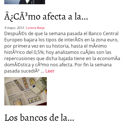
Â¿CÃ³mo afecta a la...
9 mayo, 2013
Lorena Barja
DespuÃ©s de que la semana pasada el Banco Central
Europeo bajara los tipos de interÃ©s en la zona euro,
por primera vez en su historia, hasta el mÃ­nimo
histÃ³rico del 0,5%; hoy analizamos cuÃ¡les son las
repercusiones que dicha bajada tiene en la economÃ­a
domÃ©stica y cÃ³mo nos afecta. Por fin la semana
pasada sucediÃ³ …
Leer
Los bancos de la...