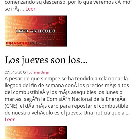
comenzando su descenso, por lo que veremos cÃ³mo
se irÃ¡ …
Leer
Los jueves son los...
22 julio, 2013
Lorena Barja
A pesar de que siempre se ha tendido a relacionar la
llegada del fin de semana conÂ los precios mÃ¡s altos
del combustibleÂ y los mÃ¡s asequibles los lunes o
martes, segÃºn la ComisiÃ³n Nacional de la EnergÃ­a
(CNE), el dÃ­a mÃ¡s caro para repostar el combustible
de nuestro vehÃ­culo es el jueves. Una noticia que a …
Leer