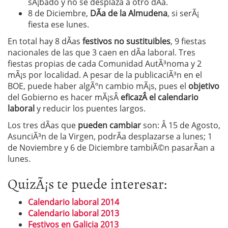
sÃ¡bado y no se desplaza a otro dÃ­a.
8 de Diciembre,
DÃ­a de la Almudena
, si serÃ¡
fiesta ese lunes.
En total hay 8 dÃ­as
festivos no sustituibles
, 9 fiestas
nacionales de las que 3 caen en dÃ­a laboral. Tres
fiestas propias de cada Comunidad AutÃ³noma y 2
mÃ¡s por localidad. A pesar de la publicaciÃ³n en el
BOE, puede haber algÃºn cambio mÃ¡s, pues el
objetivo
del Gobierno es hacer mÃ¡sÂ
eficazÂ el calendario
laboral
y reducir los puentes largos.
Los tres dÃ­as que
pueden cambiar
son: Â
15 de Agosto,
AsunciÃ³n de la Virgen, podrÃ­a desplazarse a lunes; 1
de Noviembre y 6 de Diciembre tambiÃ©n pasarÃ­an a
lunes.
QuizÃ¡s te puede interesar:
Calendario laboral 2014
Calendario laboral 2013
Festivos en Galicia 2013