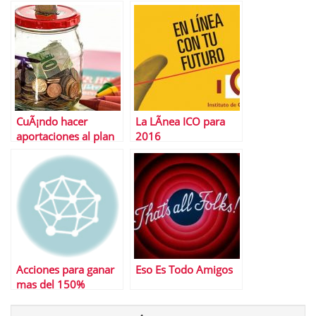
curriculums que
contribuciÃ³n?
debes conocer
CuÃ¡ndo hacer
La LÃ­nea ICO para
aportaciones al plan
2016
de pensiones
Acciones para ganar
Eso Es Todo Amigos
mas del 150%