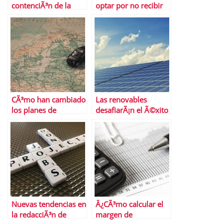
contenciÃ³n de la
optar por no recibir
inflaciÃ³n
ofertas de tarjetas de
subyacente?
crÃ©dito?
CÃ³mo han cambiado
Las renovables
los planes de
desafiarÃ¡n el Ã©xito
transporte en
del gas natural a
Semana Santa las
largo plazo
restricciones
Nuevas tendencias en
Â¿CÃ³mo calcular el
la redacciÃ³n de
margen de