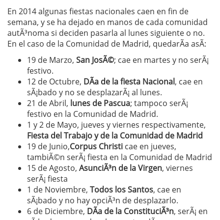
En 2014 algunas fiestas nacionales caen en fin de
semana, y se ha dejado en manos de cada comunidad
autÃ³noma si deciden pasarla al lunes siguiente o no.
En el caso de la Comunidad de Madrid, quedarÃ­a asÃ­:
19 de Marzo,
San JosÃ©
; cae en martes y no serÃ¡
festivo.
12 de Octubre,
DÃ­a de la fiesta Nacional
, cae en
sÃ¡bado y no se desplazarÃ¡ al lunes.
21 de Abril,
lunes de Pascua
; tampoco serÃ¡
festivo en la Comunidad de Madrid.
1 y 2 de Mayo, jueves y viernes respectivamente,
Fiesta del Trabajo y de la Comunidad de Madrid
19 de Junio,
Corpus Christi
cae en jueves,
tambiÃ©n serÃ¡ fiesta en la Comunidad de Madrid
15 de Agosto,
AsunciÃ³n de la Virgen
, viernes
serÃ¡ fiesta
1 de Noviembre,
Todos los Santos
, cae en
sÃ¡bado y no hay opciÃ³n de desplazarlo.
6 de Diciembre,
DÃ­a de la ConstituciÃ³n
, serÃ¡ en