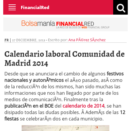
Toggle
FinancialRed
navigation
FR
|
27 DICIEMBRE, 2013
-
Escrito por:
Ana PÃ©rez SÃ¡nchez
Calendario laboral Comunidad de
Madrid 2014
Desde que se anunciara el cambio de algunos
festivos
nacionales y autonÃ³micos
el aÃ±o pasado, asÃ­ como
de la reducciÃ³n de los mismos, han sido muchas las
informaciones que nos han llegado por parte de los
medios de comunicaciÃ³n. Finalmente tras la
publicaciÃ³n en el BOE
del
calendario de 2014
, se han
disipado todas las dudas posibles. Â AdemÃ¡s de las
12
fiestas
se celebrarÃ¡n dos en cada municipio.