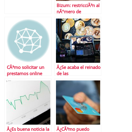
Bizum: restricciÃ³n al
nÃºmero de
operaciones
CÃ³mo solicitar un
Â¿Se acaba el reinado
prestamos online
de las
criptomonedas?
Â¿Es buena noticia la
Â¿CÃ³mo puedo