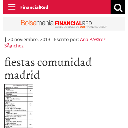
Toggle
FinancialRed
navigation
|
20 noviembre, 2013
-
Escrito por:
Ana PÃ©rez
SÃ¡nchez
fiestas comunidad
madrid