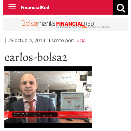
Toggle
FinancialRed
navigation
|
29 octubre, 2013
-
Escrito por:
lucia
carlos-bolsa2