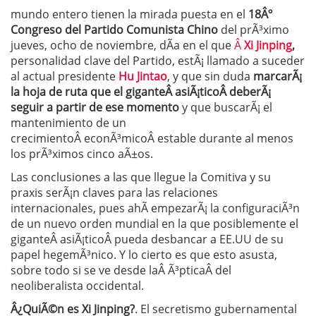
mundo entero tienen la mirada puesta en el
18Âº
Congreso del Partido Comunista Chino
del prÃ³ximo
jueves, ocho de noviembre, dÃ­a en el que
Â
Xi Jinping
,
personalidad clave del Partido, estÃ¡ llamado a suceder
al actual presidente
Hu Jintao
, y que sin duda
marcarÃ¡
la hoja de ruta que el giganteÂ asiÃ¡ticoÂ deberÃ¡
seguir a partir de ese momento
y que buscarÃ¡ el
mantenimiento de un
crecimientoÂ econÃ³micoÂ estable durante al menos
los prÃ³ximos cinco aÃ±os.
Las conclusiones a las que llegue la Comitiva y su
praxis serÃ¡n claves para las relaciones
internacionales, pues ahÃ­ empezarÃ¡ la configuraciÃ³n
de un nuevo orden mundial en la que posiblemente el
giganteÂ asiÃ¡ticoÂ pueda desbancar a EE.UU de su
papel hegemÃ³nico. Y lo cierto es que esto asusta,
sobre todo si se ve desde laÂ Ã³pticaÂ del
neoliberalista occidental.
Â¿QuiÃ©n es Xi Jinping?
. El secretismo gubernamental