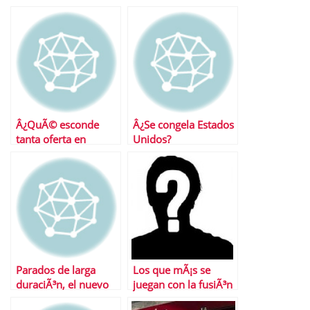
sus sicavs
Â¿QuÃ© esconde
Â¿Se congela Estados
tanta oferta en
Unidos?
depÃ³sitos?
Parados de larga
Los que mÃ¡s se
duraciÃ³n, el nuevo
juegan con la fusiÃ³n
problema de la
de las cajas