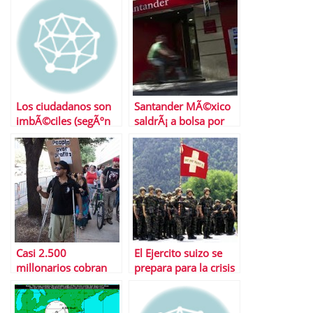
economÃ­a espaÃ±ola
Los ciudadanos son
Santander MÃ©xico
imbÃ©ciles (segÃºn
saldrÃ¡ a bolsa por
los polÃ­ticos y NiÃ±o
3.413 millones de
Becerra)
euros
Casi 2.500
El Ejercito suizo se
millonarios cobran
prepara para la crisis
seguro de desempleo
europea
en EEUU