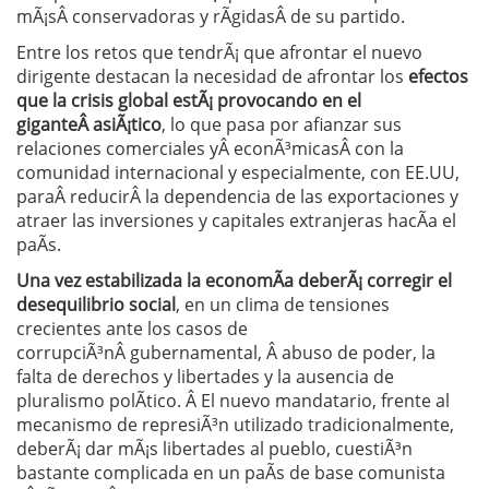
mÃ¡sÂ conservadoras y rÃ­gidasÂ de su partido.
Entre los retos que tendrÃ¡ que afrontar el nuevo
dirigente destacan la necesidad de afrontar los
efectos
que la crisis global estÃ¡ provocando en el
giganteÂ asiÃ¡tico
, lo que pasa por afianzar sus
relaciones comerciales yÂ econÃ³micasÂ con la
comunidad internacional y especialmente, con EE.UU,
paraÂ reducirÂ la dependencia de las exportaciones y
atraer las inversiones y capitales extranjeras hacÃ­a el
paÃ­s.
Una vez estabilizada la economÃ­a deberÃ¡ corregir el
desequilibrio social
, en un clima de tensiones
crecientes ante los casos de
corrupciÃ³nÂ gubernamental, Â abuso de poder, la
falta de derechos y libertades y la ausencia de
pluralismo polÃ­tico. Â El nuevo mandatario, frente al
mecanismo de represiÃ³n utilizado tradicionalmente,
deberÃ¡ dar mÃ¡s libertades al pueblo, cuestiÃ³n
bastante complicada en un paÃ­s de base comunista