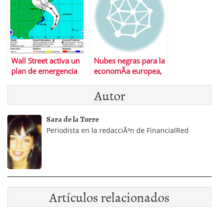
Wall Street activa un
Nubes negras para la
plan de emergencia
economÃ­a europea,
ante el cierre de sus
y tormenta torrencial
Autor
sedes en Nueva York
en la espaÃ±ola
Sara de la Torre
Periodista en la redacciÃ³n de FinancialRed
Artículos relacionados