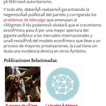
yÂ fÃ©rreoÂ autoritarismo.
Y todo ello, deberÃ¡Â realizarloÂ garantizando la
hegemonÃ­aÂ polÃ­ticaÂ del partido y corrigiendo los
problemas de liderazgo
que amenazan al
rÃ©gimen.Â No podemosÂ olvidarÂ que el crecimiento
econÃ³mico pasa Â por una mayor apertura del
gigante asiÃ¡tico a los mercados internacionales y
unaÂ revisiÃ³nÂ del modelo econÃ³mico que lleve a un
proceso de mayores privatizaciones, la cual tiene sin
duda una incidencia directa en otros Ã¡mbitos.
Publicaciones Relacionadas:
El exceso de sÃºper
La huelga Â¿Mejora