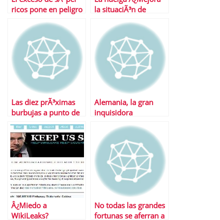
ricos pone en peligro
la situaciÃ³n de
la estabilidad
EspaÃ±a?
econÃ³mica mundial
Las diez prÃ³ximas
Alemania, la gran
burbujas a punto de
inquisidora
estallar
Â¿Miedo a
No todas las grandes
WikiLeaks?
fortunas se aferran a