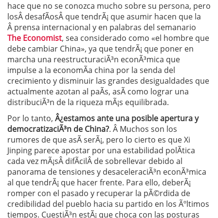
hace que no se conozca mucho sobre su persona, pero
losÂ desafÃ­osÂ que tendrÃ¡ que asumir hacen que la
Â prensa internacional y en palabras del semanario
The Economist
, sea considerado como «el hombre que
debe cambiar China», ya que tendrÃ¡ que poner en
marcha una reestructuraciÃ³n econÃ³mica que
impulse a la economÃ­a china por la senda del
crecimiento y disminuir las grandes desigualdades que
actualmente azotan al paÃ­s, asÃ­ como lograr una
distribuciÃ³n de la riqueza mÃ¡s equilibrada.
Por lo tanto,
Â¿estamos ante una posible apertura y
democratizaciÃ³n de China?
. Â Muchos son los
rumores de que asÃ­ serÃ¡, pero lo cierto es que Xi
Jinping parece apostar por una estabilidad polÃ­tica
cada vez mÃ¡sÂ difÃ­cilÂ de sobrellevar debido al
panorama de tensiones y desaceleraciÃ³n econÃ³mica
al que tendrÃ¡ que hacer frente. Para ello, deberÃ¡
romper con el pasado y recuperar la pÃ©rdida de
credibilidad del pueblo hacia su partido en los Ãºltimos
tiempos. CuestiÃ³n estÃ¡ que choca con las posturas