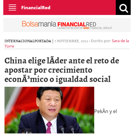
Toggle
FinancialRed
navigation
INTERNACIONAL
PORTADA
|
7 NOVIEMBRE, 2012
-
Escrito por:
Sara de la
Torre
China elige lÃ­der ante el reto de
apostar por crecimiento
econÃ³mico o igualdad social
PekÃ­n y el