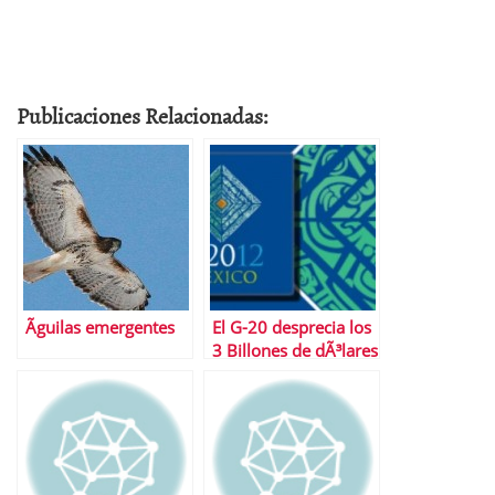
Publicaciones Relacionadas:
Ãguilas emergentes
El G-20 desprecia los
3 Billones de dÃ³lares
que se pierden en
corrupciÃ³n cada
aÃ±o