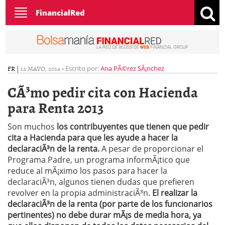
Toggle
FinancialRed
navigation
FR
|
12 MAYO, 2014
-
Escrito por:
Ana PÃ©rez SÃ¡nchez
CÃ³mo pedir cita con Hacienda
para Renta 2013
Son muchos
los contribuyentes que tienen que pedir
cita a Hacienda para que les ayude a hacer la
declaraciÃ³n de la renta.
A pesar de proporcionar el
Programa Padre, un programa informÃ¡tico que
reduce al mÃ¡ximo los pasos para hacer la
declaraciÃ³n, algunos tienen dudas que prefieren
revolver en la propia administraciÃ³n.
El realizar la
declaraciÃ³n de la renta (por parte de los funcionarios
pertinentes) no debe durar mÃ¡s de media hora, ya