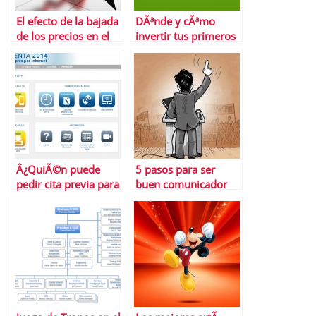
El efecto de la bajada
DÃ³nde y cÃ³mo
de los precios en el
invertir tus primeros
empobrecimiento de
50 euros
la poblaciÃ³n
Â¿QuiÃ©n puede
5 pasos para ser
pedir cita previa para
buen comunicador
la declaraciÃ³n de la
renta?