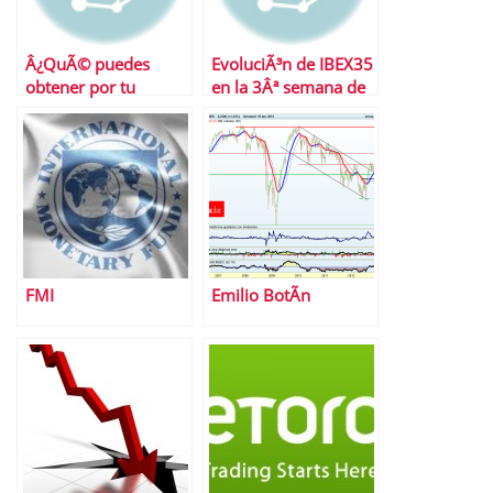
Â¿QuÃ© puedes
EvoluciÃ³n de IBEX35
obtener por tu
en la 3Âª semana de
nÃ³mina?
abril
FMI
Emilio BotÃ­n