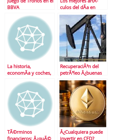
Juego de Tronos en el
Los mejores artÃ­
BBVA
culos del dÃ­a en
FinancialRed
La historia,
RecuperaciÃ³n del
economÃ­a y coches,
petrÃ³leo Â¿buenas
un paseo por Madrid
noticias para las
materias primas?
TÃ©rminos
Â¿Cualquiera puede
financieros: Â¿quÃ©
invertir en CFD?