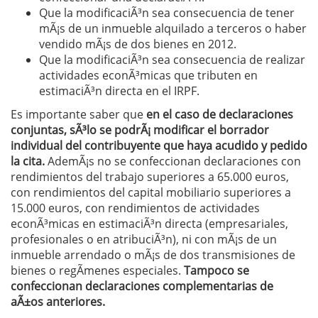
Que la modificaciÃ³n sea consecuencia de tener
mÃ¡s de un inmueble alquilado a terceros o haber
vendido mÃ¡s de dos bienes en 2012.
Que la modificaciÃ³n sea consecuencia de realizar
actividades econÃ³micas que tributen en
estimaciÃ³n directa en el IRPF.
Es importante saber que
en el caso de declaraciones
conjuntas, sÃ³lo se podrÃ¡ modificar el borrador
individual del contribuyente que haya acudido y pedido
la cita.
AdemÃ¡s no se confeccionan declaraciones con
rendimientos del trabajo superiores a 65.000 euros,
con rendimientos del capital mobiliario superiores a
15.000 euros, con rendimientos de actividades
econÃ³micas en estimaciÃ³n directa (empresariales,
profesionales o en atribuciÃ³n), ni con mÃ¡s de un
inmueble arrendado o mÃ¡s de dos transmisiones de
bienes o regÃ­menes especiales.
Tampoco se
confeccionan declaraciones complementarias de
aÃ±os anteriores.