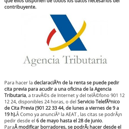
que ellos disponen de todos los datos necesarios del
contribuyente.
Para hacer la
declaraciÃ³n de la renta se puede pedir
cita previa para acudir a una oficina de la Agencia
Tributaria
, a travÃ©s de Internet y del telÃ©fono 901 12
12 24, disponibles 24 horas, o del
Servicio TelefÃ³nico
de Cita Previa (901 22 33 44, de lunes a viernes de 9 a
19 h).
Â Como ya anunciÃ³ la AEAT , las citas se podrÃ¡n
pedir desde el
6 de mayo hasta el 28 de junio
.
Para
Â modificar borradores, se podrÃ¡ hacer desde el