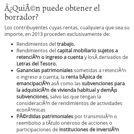
Â¿QuiÃ©n puede obtener el
borrador?
Los contribuyentes cuyas rentas, cualquiera que sea su
importe, en 2013 proceden exclusivamente de:
Rendimientos del
trabajo.
Rendimientos del
capital mobiliario sujetos a
retenciÃ³n o ingreso a cuenta
y losÂ
derivados de
Letras del Tesoro.
Ganancias patrimoniales
sometidas a retenciÃ³n
o ingreso a cuenta, la
renta bÃ¡sica de
emancipaciÃ³n
asÃ­ como las
subvenciones para
la adquisiciÃ³n de vivienda habitual y demÃ¡s
subvenciones,
salvo las que tengan la
consideraciÃ³n de rendimientos de actividades
econÃ³micas
PÃ©rdidas patrimoniales
por transmisiÃ³n o
reembolso a tÃ­tulo oneroso de acciones o
participaciones de
instituciones de inversiÃ³n