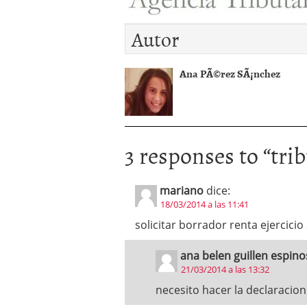
Operar
29/06/2026
Crear empresa online vs
Autor
29/05/2026
CÃ³mo afrontar una baj
26/05/2026
Ana PÃ©rez SÃ¡nchez
3 responses to “
tri
mariano
dice:
18/03/2014 a las 11:41
solicitar borrador renta ejercicio
ana belen guillen espino
21/03/2014 a las 13:32
necesito hacer la declaracion