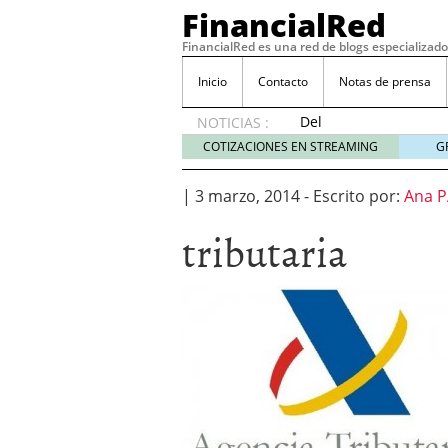
FinancialRed
FinancialRed es una red de blogs especializado
Inicio
Contacto
Notas de prensa
Del
NOTICIAS :
depósito
COTIZACIONES EN STREAMING
G
a la
diversificación:
|
3 marzo, 2014
-
Escrito por:
Ana P
cómo
está
tributaria
cambiando
la
gestión
del
ahorro
en
España
05/08/2026
Seguros de convenio en
descubren cuando ya e
ReseÃ±a de SIFX: Lo Qu