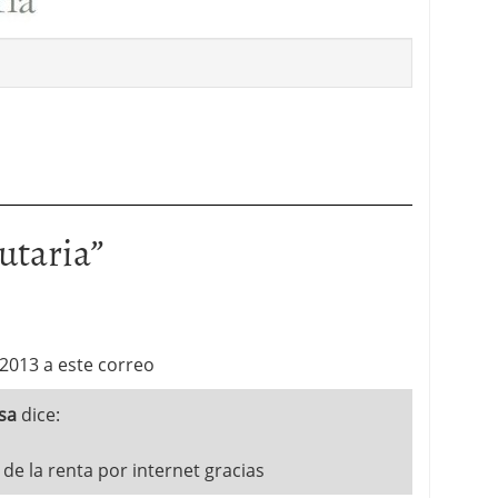
 proceso tradicional: ventajas reales para pymes
a mÃ©dica cuando trabajas por cuenta propia
butaria
”
 2013 a este correo
sa
dice:
 de la renta por internet gracias