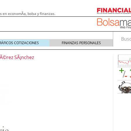
s en economÃ­a, bolsa y finanzas.
Busca
RÁFICOS COTIZACIONES
FINANZAS PERSONALES
Ã©rez SÃ¡nchez
 pymes: la obligación que muchas empresas
s demasiado tarde
20/07/2026
e Deben Saber los Traders Mexicanos Antes de