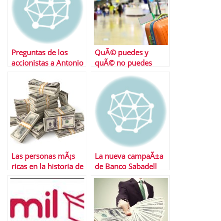
Preguntas de los
QuÃ© puedes y
accionistas a Antonio
quÃ© no puedes
Brufau en la JGC
reclamar a una
aerolÃ­nea
Las personas mÃ¡s
La nueva campaÃ±a
ricas en la historia de
de Banco Sabadell
EspaÃ±a