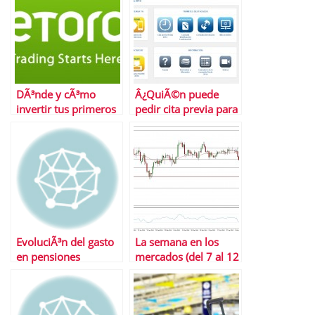
DÃ³nde y cÃ³mo
Â¿QuiÃ©n puede
invertir tus primeros
pedir cita previa para
50 euros
la declaraciÃ³n de la
renta?
EvoluciÃ³n del gasto
La semana en los
en pensiones
mercados (del 7 al 12
de julio)