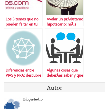
Los 3 temas que no
Avalar un prÃ©stamo
pueden faltar en tu
hipotecario: mÃ¡s
ecommerce
riesgo del que parece
Diferencias entre
Algunas cosas que
PIAS y PPA: descubre
deberÃ­as saber y que
las mÃ¡s importantes
no siempre recuerdas
Autor
sobre la
comunicaciÃ³n no
verbal en una
Blogestudio
entrevista.