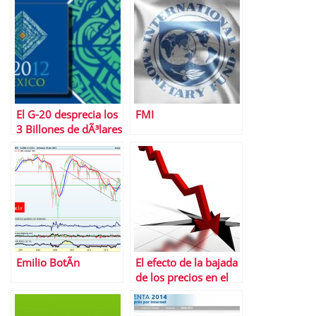
El G-20 desprecia los
FMI
3 Billones de dÃ³lares
que se pierden en
corrupciÃ³n cada
aÃ±o
Emilio BotÃ­n
El efecto de la bajada
de los precios en el
empobrecimiento de
la poblaciÃ³n