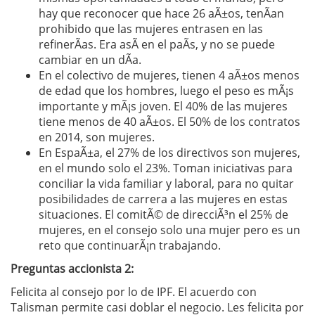
hay que reconocer que hace 26 aÃ±os, tenÃ­an
prohibido que las mujeres entrasen en las
refinerÃ­as. Era asÃ­ en el paÃ­s, y no se puede
cambiar en un dÃ­a.
En el colectivo de mujeres, tienen 4 aÃ±os menos
de edad que los hombres, luego el peso es mÃ¡s
importante y mÃ¡s joven. El 40% de las mujeres
tiene menos de 40 aÃ±os. El 50% de los contratos
en 2014, son mujeres.
En EspaÃ±a, el 27% de los directivos son mujeres,
en el mundo solo el 23%. Toman iniciativas para
conciliar la vida familiar y laboral, para no quitar
posibilidades de carrera a las mujeres en estas
situaciones. El comitÃ© de direcciÃ³n el 25% de
mujeres, en el consejo solo una mujer pero es un
reto que continuarÃ¡n trabajando.
Preguntas accionista 2:
Felicita al consejo por lo de IPF. El acuerdo con
Talisman permite casi doblar el negocio. Les felicita por