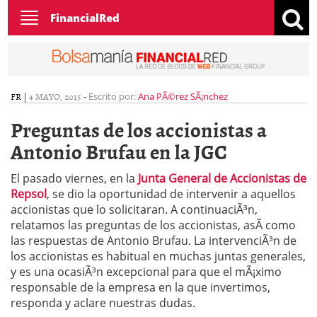
Toggle
FinancialRed
navigation
FR
|
4 MAYO, 2015
-
Escrito por:
Ana PÃ©rez SÃ¡nchez
Preguntas de los accionistas a
Antonio Brufau en la JGC
El pasado viernes, en la
Junta General de Accionistas de
Repsol
, se dio la oportunidad de intervenir a aquellos
accionistas que lo solicitaran. A continuaciÃ³n,
relatamos las preguntas de los accionistas, asÃ­ como
las respuestas de Antonio Brufau. La intervenciÃ³n de
los accionistas es habitual en muchas juntas generales,
y es una ocasiÃ³n excepcional para que el mÃ¡ximo
responsable de la empresa en la que invertimos,
responda y aclare nuestras dudas.