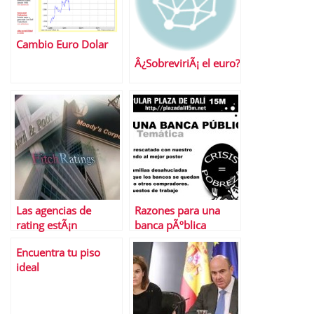
Cambio Euro Dolar
Â¿SobreviriÃ¡ el euro?
Las agencias de
Razones para una
rating estÃ¡n
banca pÃºblica
retrasando la salida
Encuentra tu piso
de la crisis
ideal