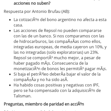
acciones no suben?
Respuesta por Antonio Brufau (AB):
La cotizaciÃ³n del bono argentino no afecta a esta
casa.
Las acciones de Repsol no pueden compararse
con las de un banco. Si nos comparamos con las
de hidrocarburos, las compaÃ±Ã­as como ellos,
integradas europeas, de media cayeron un 10%, y
las no integradas (solo exploratorias) un 23%.
Repsol se comportÃ³ mucho mejor, a pesar de
haber pagado mÃ¡s. Consecuencia de la
monetizaciÃ³n de bonos les permitiÃ³ pagar mÃ¡s.
Si baja el petrÃ³leo deberÃ­a bajar el valor de la
compaÃ±Ã­a y no ha sido asÃ­.
Ha habido cosas positivas y negativas con IPF,
pero se ha compensado con la adquisiciÃ³n de
Talisman.
Preguntas, miembro de paridad en acciÃ³n