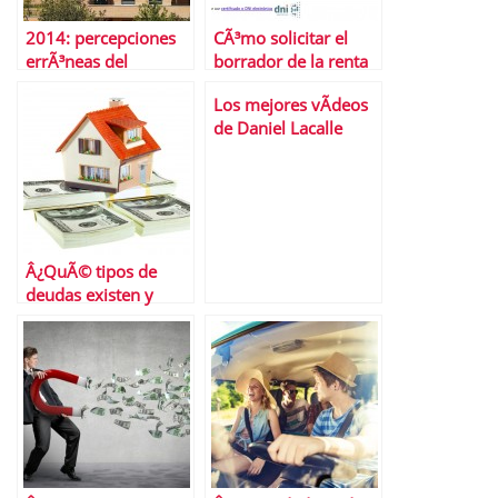
2014: percepciones
CÃ³mo solicitar el
errÃ³neas del
borrador de la renta
mercado inmobiliario
2013
Los mejores vÃ­deos
de Daniel Lacalle
Â¿QuÃ© tipos de
deudas existen y
cÃ³mo te afectan?