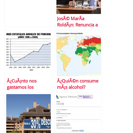
JosÃ© MarÃ­a
RoldÃ¡n: Renuncia a
la presidencia de AEB
Â¿CuÃ¡nto nos
Â¿QuiÃ©n consume
gastamos los
mÃ¡s alcohol?
espaÃ±oles en unas
elecciones?