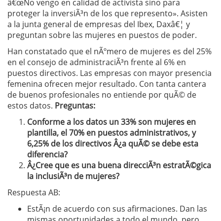
â€œNo vengo en calidad de activista sino para
proteger la inversiÃ³n de los que represento». Asisten
a la junta general de empresas del Ibex, Daxâ€¦ y
preguntan sobre las mujeres en puestos de poder.
Han constatado que el nÃºmero de mujeres es del 25%
en el consejo de administraciÃ³n frente al 6% en
puestos directivos. Las empresas con mayor presencia
femenina ofrecen mejor resultado. Con tanta cantera
de buenos profesionales no entiende por quÃ© de
estos datos.
Preguntas:
Conforme a los datos un 33% son mujeres en
plantilla, el 70% en puestos administrativos, y
6,25% de los directivos Â¿a quÃ© se debe esta
diferencia?
Â¿Cree que es una buena direcciÃ³n estratÃ©gica
la inclusiÃ³n de mujeres?
Respuesta AB:
EstÃ¡n de acuerdo con sus afirmaciones. Dan las
mismas oportunidades a todo el mundo, pero