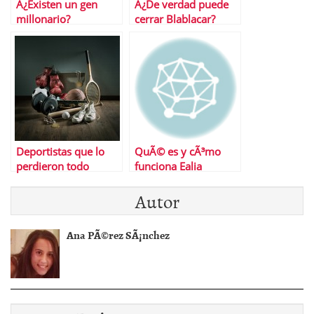
Â¿Existen un gen
Â¿De verdad puede
millonario?
cerrar Blablacar?
Deportistas que lo
QuÃ© es y cÃ³mo
perdieron todo
funciona Ealia
Autor
Ana PÃ©rez SÃ¡nchez