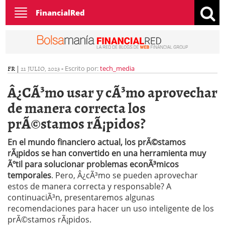
Toggle
FinancialRed
navigation
FR
|
21 JULIO, 2023
-
Escrito por:
tech_media
Â¿CÃ³mo usar y cÃ³mo aprovechar
de manera correcta los
prÃ©stamos rÃ¡pidos?
En el mundo financiero actual, los prÃ©stamos
rÃ¡pidos se han convertido en una herramienta muy
Ãºtil para solucionar problemas econÃ³micos
temporales
. Pero, Â¿cÃ³mo se pueden aprovechar
estos de manera correcta y responsable? A
continuaciÃ³n, presentaremos algunas
recomendaciones para hacer un uso inteligente de los
prÃ©stamos rÃ¡pidos.