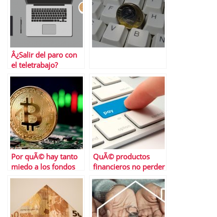
Â¿Salir del paro con
el teletrabajo?
Por quÃ© hay tanto
QuÃ© productos
miedo a los fondos
financieros no perder
sobre Bitcoin
de vista en 2022