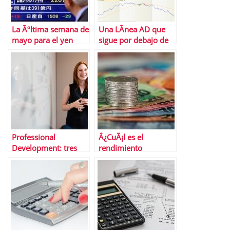
La Ãºltima semana de
Una LÃ­nea AD que
mayo para el yen
sigue por debajo de
sus medias
Professional
Â¿CuÃ¡l es el
Development: tres
rendimiento
claves que debes
promedio del
conocer
mercado de valores?