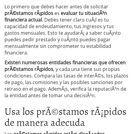
Lo primero que debes hacer antes de solicitar
prÃ©stamos rÃ¡pidos
es
evaluar tu situaciÃ³n
financiera actual
. Debes tener claro cuÃ¡l es tu
capacidad de endeudamiento, tus ingresos y tus
gastos mensuales. Esto te ayudarÃ¡ a saber cuÃ¡nto
puedes pedir prestado y cuÃ¡nto puedes pagar
mensualmente sin comprometer tu estabilidad
financiera.
Existen numerosas entidades financieras que ofrecen
prÃ©stamos rÃ¡pidos
, y cada una tiene sus propias
condiciones. Compara las tasas de interÃ©s, los plazos
de pago, las comisiones y las posibles sanciones por
retraso en el pago. AdemÃ¡s, verifica la reputaciÃ³n de
la entidad antes de tomar una decisiÃ³n.
Usa los prÃ©stamos rÃ¡pidos
de manera adecuda