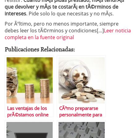
resistir.
Cuanto mÃ¡s pidas prestado, mÃ¡s tendrÃ¡s
que devolver y mÃ¡s te costarÃ¡ en tÃ©rminos de
intereses
. Pide solo lo que necesitas y no mÃ¡s.
Por Ãºltimo, pero no menos importante, siempre
debes leer los tÃ©rminos y condiciones[…]
Leer noticia
completa en la fuente original
Publicaciones Relacionadas:
Las ventajas de los
CÃ³mo prepararse
prÃ©stamos online
personalmente para
un prÃ©stamo
personal