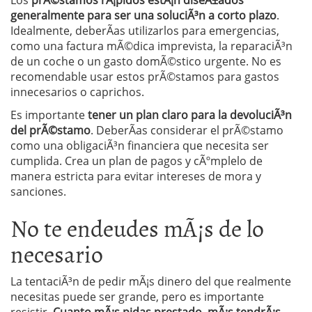
Los
prÃ©stamos rÃ¡pidos estÃ¡n diseÃ±ados
generalmente para ser una soluciÃ³n a corto plazo
.
Idealmente, deberÃ­as utilizarlos para emergencias,
como una factura mÃ©dica imprevista, la reparaciÃ³n
de un coche o un gasto domÃ©stico urgente. No es
recomendable usar estos prÃ©stamos para gastos
innecesarios o caprichos.
Es importante
tener un plan claro para la devoluciÃ³n
del prÃ©stamo
. DeberÃ­as considerar el prÃ©stamo
como una obligaciÃ³n financiera que necesita ser
cumplida. Crea un plan de pagos y cÃºmplelo de
manera estricta para evitar intereses de mora y
sanciones.
No te endeudes mÃ¡s de lo
necesario
La tentaciÃ³n de pedir mÃ¡s dinero del que realmente
necesitas puede ser grande, pero es importante