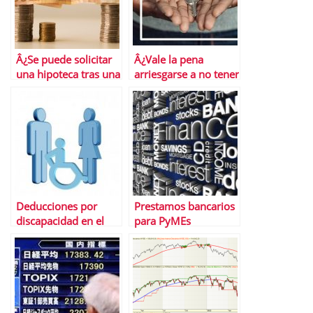
Â¿Se puede solicitar
Â¿Vale la pena
una hipoteca tras una
arriesgarse a no tener
daciÃ³n en pago?
un seguro de hogar?
Deducciones por
Prestamos bancarios
discapacidad en el
para PyMEs
IRPF