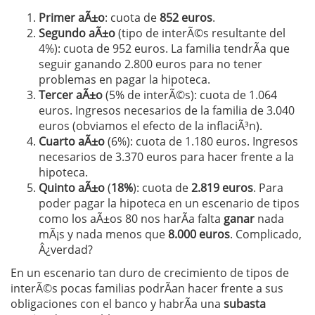
Primer aÃ±o
: cuota de
852 euros
.
Segundo aÃ±o
(tipo de interÃ©s resultante del
4%): cuota de 952 euros. La familia tendrÃ­a que
seguir ganando 2.800 euros para no tener
problemas en pagar la hipoteca.
Tercer aÃ±o
(5% de interÃ©s): cuota de 1.064
euros. Ingresos necesarios de la familia de 3.040
euros (obviamos el efecto de la inflaciÃ³n).
Cuarto aÃ±o
(6%): cuota de 1.180 euros. Ingresos
necesarios de 3.370 euros para hacer frente a la
hipoteca.
Quinto aÃ±o
(
18%
): cuota de
2.819 euros
. Para
poder pagar la hipoteca en un escenario de tipos
como los aÃ±os 80 nos harÃ­a falta
ganar
nada
mÃ¡s y nada menos que
8.000 euros
. Complicado,
Â¿verdad?
En un escenario tan duro de crecimiento de tipos de
interÃ©s pocas familias podrÃ­an hacer frente a sus
obligaciones con el banco y habrÃ­a una
subasta