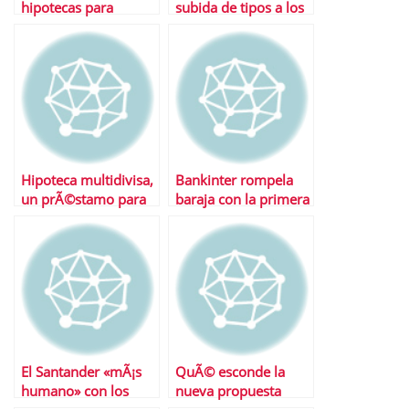
hipotecas para
subida de tipos a los
autconstrucciÃ³n
depÃ³sitos?
Hipoteca multidivisa,
Bankinter rompela
un prÃ©stamo para
baraja con la primera
pocos
hipoteca en daciÃ³n
de pago
El Santander «mÃ¡s
QuÃ© esconde la
humano» con los
nueva propuesta