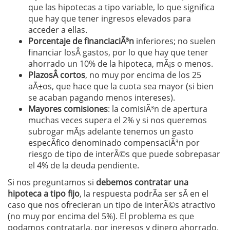
que las hipotecas a tipo variable, lo que significa
que hay que tener ingresos elevados para
acceder a ellas.
Porcentaje de financiaciÃ³n
inferiores; no suelen
financiar losÂ gastos, por lo que hay que tener
ahorrado un 10% de la hipoteca, mÃ¡s o menos.
PlazosÂ cortos
, no muy por encima de los 25
aÃ±os, que hace que la cuota sea mayor (si bien
se acaban pagando menos intereses).
Mayores comisiones
: la comisiÃ³n de apertura
muchas veces supera el 2% y si nos queremos
subrogar mÃ¡s adelante tenemos un gasto
especÃ­fico denominado compensaciÃ³n por
riesgo de tipo de interÃ©s que puede sobrepasar
el 4% de la deuda pendiente.
Si nos preguntamos si
debemos contratar una
hipoteca a tipo fijo
, la respuesta podrÃ­a ser sÃ­ en el
caso que nos ofrecieran un tipo de interÃ©s atractivo
(no muy por encima del 5%). El problema es que
podamos contratarla, por ingresos y dinero ahorrado.