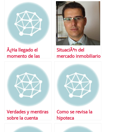
hipotecados
hipotecaria de
Santander
Â¿Ha llegado el
SituaciÃ³n del
momento de las
mercado inmobiliario
hipotecas a tipo fijo?
espaÃ±ol
Estas son las mejores
independientemente
del tipo IVA
Verdades y mentiras
Como se revisa la
sobre la cuenta
hipoteca
ahorro vivienda