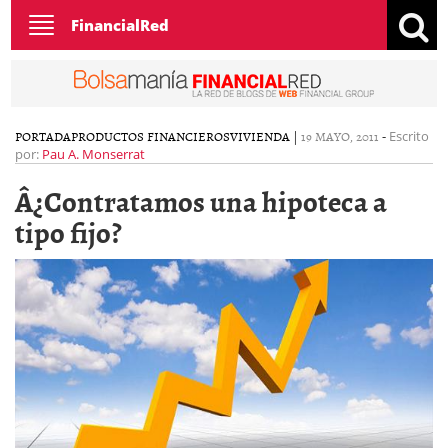
Toggle
FinancialRed
navigation
PORTADA
PRODUCTOS FINANCIEROS
VIVIENDA
|
19 MAYO, 2011
-
Escrito
por:
Pau A. Monserrat
Â¿Contratamos una hipoteca a
tipo fijo?