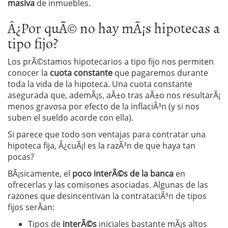
masiva
de inmuebles.
Â¿Por quÃ© no hay mÃ¡s hipotecas a
tipo fijo?
Los prÃ©stamos hipotecarios a tipo fijo nos permiten
conocer la
cuota constante
que pagaremos durante
toda la vida de la hipoteca. Una cuota constante
asegurada que, ademÃ¡s, aÃ±o tras aÃ±o nos resultarÃ¡
menos gravosa por efecto de la inflaciÃ³n (y si nos
suben el sueldo acorde con ella).
Si parece que todo son ventajas para contratar una
hipoteca fija, Â¿cuÃ¡l es la razÃ³n de que haya tan
pocas?
BÃ¡sicamente, el
poco interÃ©s de la banca
en
ofrecerlas y las comisones asociadas. Algunas de las
razones que desincentivan la contrataciÃ³n de tipos
fijos serÃ­an:
Tipos de
interÃ©s
iniciales bastante mÃ¡s altos