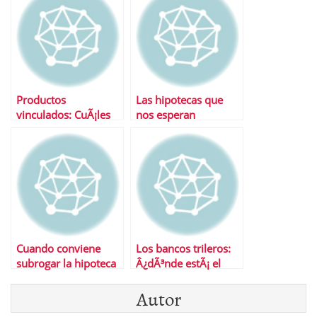
Productos
Las hipotecas que
vinculados: CuÃ¡les
nos esperan
son y cuanto cuestan
Cuando conviene
Los bancos trileros:
subrogar la hipoteca
Â¿dÃ³nde estÃ¡ el
euribor aquÃ­ o aquÃ­?
Autor