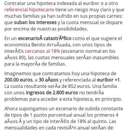
Contratar una hipoteca indexada al euribor o a otro
referencial hipotecario
tiene un riesgo muy claro y que
muchas familias ya han sufrido en sus propias carnes:
que
suban los intereses
y la cuota mensual se dispare
por encima de nuestras posibilidades.
En un
escenarioÂ catastrÃ³fico
como el que sugiere el
economista Benito ArruÃ±ada, con unos tipos de
interÃ©s
cercanos al 18%
(escenario normal en los
aÃ±os 80), las cuotas mensuales serÃ­an inasumibles
para la mayorÃ­a de familias.
Imaginemos que contratamos hoy una hipoteca de
200.00 euros
, a
30 aÃ±os
y referenciada al
euribor +1
.
La cuota resultante serÃ­a de 852 euros. Una familia
con unos
ingresos de 2.800 euros
no tendrÃ­a
problemas para acceder a esta hipoteca, en principio.
Ahora supongamos un escenario de subida constante
de tipos de 1 punto porcentual anual los primeros 4
aÃ±os Â y un tipo de interÃ©s de 18% al quinto. Las
mensualidades en cada revisiÃ³n anual serÃ­an de: