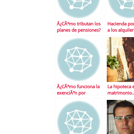
Â¿CÃ³mo tributan los
Hacienda po
planes de pensiones?
a los alquile
ilegales
Â¿CÃ³mo funciona la
La hipoteca e
exenciÃ³n por
matrimonio…
reinversiÃ³n en
despuÃ©s d
vivienda habitual?