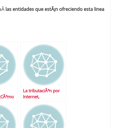
 aÂ
las entidades que estÃ¡n ofreciendo esta linea
La tributaciÃ³n por
Â¿CÃ³mo
Internet,
Â¿obligaciÃ³n o
beneficio?