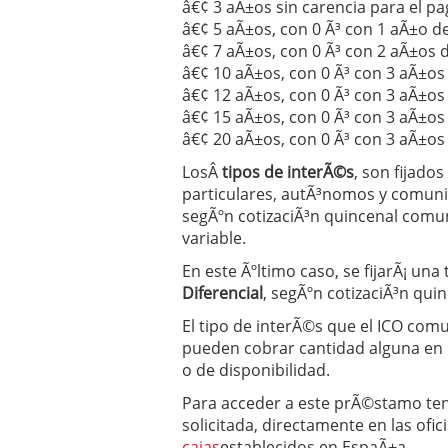
â€¢ 3 aÃ±os sin carencia para el pa
â€¢ 5 aÃ±os, con 0 Ã³ con 1 aÃ±o de
â€¢ 7 aÃ±os, con 0 Ã³ con 2 aÃ±os d
â€¢ 10 aÃ±os, con 0 Ã³ con 3 aÃ±os 
â€¢ 12 aÃ±os, con 0 Ã³ con 3 aÃ±os 
â€¢ 15 aÃ±os, con 0 Ã³ con 3 aÃ±os 
â€¢ 20 aÃ±os, con 0 Ã³ con 3 aÃ±os 
LosÂ
tipos de interÃ©s
, son fijado
particulares, autÃ³nomos y comun
segÃºn cotizaciÃ³n quincenal comun
variable.
En este Ãºltimo caso, se fijarÃ¡ una
Diferencial
, segÃºn cotizaciÃ³n qu
El tipo de interÃ©s que el ICO com
pueden cobrar cantidad alguna en 
o de disponibilidad.
Para acceder a este prÃ©stamo te
solicitada, directamente en las ofic
cajas
establecidos en EspaÃ±a.