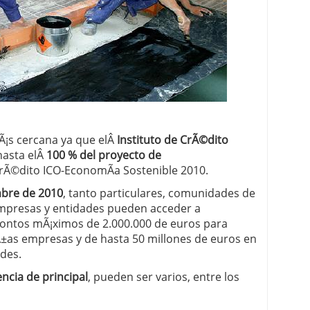
 proceso tradicional: ventajas reales para pymes
a mÃ©dica cuando trabajas por cuenta propia
mÃ¡s cercana ya que elÂ
Instituto de CrÃ©dito
hasta elÂ
100 % del proyecto de
 crÃ©dito ICO-EconomÃ­a Sostenible 2010.
mbre de 2010
, tanto particulares, comunidades de
mpresas y entidades pueden acceder a
ontos mÃ¡ximos de 2.000.000 de euros para
±as empresas y de hasta 50 millones de euros en
des.
ncia de principal
, pueden ser varios, entre los