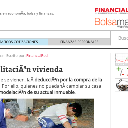
s en economÃ­a, bolsa y finanzas.
Busca
RÁFICOS COTIZACIONES
FINANZAS PERSONALES
10
-
Escrito por:
FinancialRed
litaciÃ³n vivienda
e se vienen, laÂ
deducciÃ³n por la compra de la
.Â Por ello, quienes no puedanÂ cambiar su casa
modelaciÃ³n de su actual inmueble
.
 pymes: la obligación que muchas empresas
s demasiado tarde
20/07/2026
e Deben Saber los Traders Mexicanos Antes de