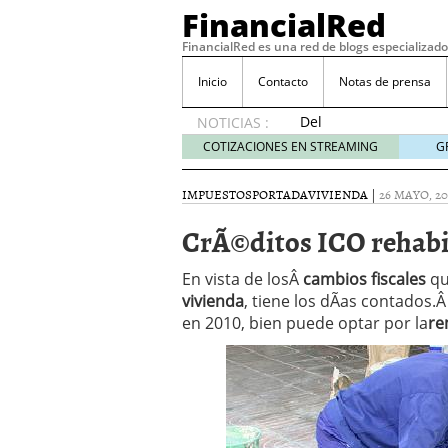
FinancialRed
FinancialRed es una red de blogs especializado
Inicio
Contacto
Notas de prensa
Del
NOTICIAS :
depósito
COTIZACIONES EN STREAMING
G
a la
diversificación:
IMPUESTOS
PORTADA
VIVIENDA
|
26 MAYO, 20
cómo
está
CrÃ©ditos ICO rehabi
cambiando
la
En vista de losÂ
cambios fiscales
qu
gestión
vivienda
, tiene los dÃ­as contados
del
en 2010, bien puede optar por la
ahorro
re
en
España
05/08/2026
Seguros de convenio en
descubren cuando ya e
ReseÃ±a de SIFX: Lo Qu