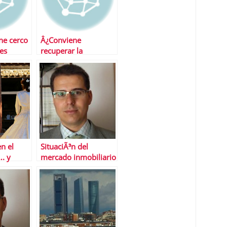
ne cerco
Â¿Conviene
res
recuperar la
deducciÃ³n por
vivienda?
n el
SituaciÃ³n del
. y
mercado inmobiliario
el mismo
espaÃ±ol
independientemente
del tipo IVA