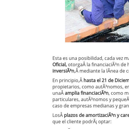
Operar
29/06/2026
Crear empresa online vs
29/05/2026
CÃ³mo afrontar una baj
26/05/2026
Esta es una posibilidad, cada vez 
Oficial,
otorgaÂ la financiaciÃ³n de 
inversiÃ³n
,Â mediante la lÃ­nea de
En principio,Â
hasta el 21 de Dicie
propietarios, como autÃ³nomos, e
unaÂ
amplia financiaciÃ³n
, como m
particulares, autÃ³nomos y pequeÃ
caso de empresas medianas y gran
LosÂ
plazos de amortizaciÃ³n y care
que el cliente podrÃ¡ optar: