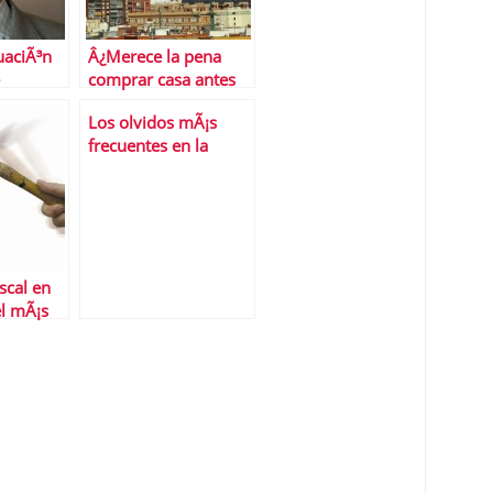
uaciÃ³n
Â¿Merece la pena
comprar casa antes
 en 2011
de 2013?
Los olvidos mÃ¡s
as para
frecuentes en la
declaraciÃ³n de la
renta
iscal en
l mÃ¡s
urozona