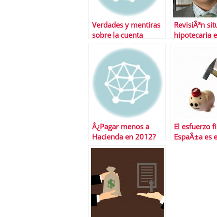
Verdades y mentiras
RevisiÃ³n sit
sobre la cuenta
hipotecaria e
ahorro vivienda
inmobiliaria
y perspectiv
2012
Â¿Pagar menos a
El esfuerzo f
Hacienda en 2012?
EspaÃ±a es e
ConsÃ­guelo
alto de la E
ajustando tu
DeclaraciÃ³n antes de
final de aÃ±o