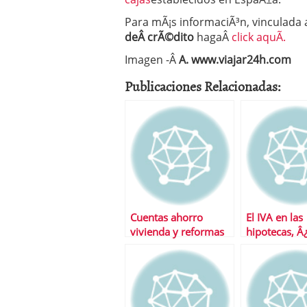
Para mÃ¡s informaciÃ³n, vinculada
deÂ crÃ©dito
hagaÂ
click aquÃ­.
Imagen -Â
A. www.viajar24h.com
Publicaciones Relacionadas:
Cuentas ahorro
El IVA en las
vivienda y reformas
hipotecas, 
en pisos de alquiler
funciona?