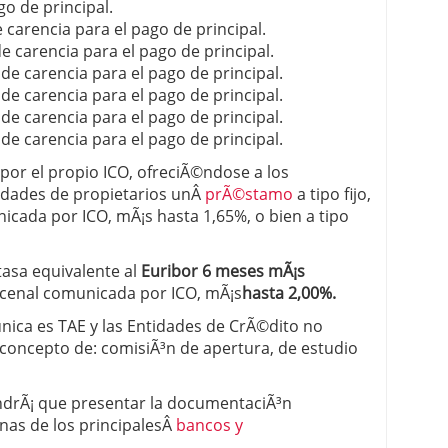
go de principal.
 carencia para el pago de principal.
e carencia para el pago de principal.
de carencia para el pago de principal.
de carencia para el pago de principal.
de carencia para el pago de principal.
de carencia para el pago de principal.
s por el propio ICO, ofreciÃ©ndose a los
idades de propietarios unÂ
prÃ©stamo
a tipo fijo,
icada por ICO, mÃ¡s hasta 1,65%, o bien a tipo
 tasa equivalente al
Euribor 6 meses mÃ¡s
incenal comunicada por ICO, mÃ¡s
hasta 2,00%.
unica es TAE y las Entidades de CrÃ©dito no
concepto de: comisiÃ³n de apertura, de estudio
ndrÃ¡ que presentar la documentaciÃ³n
inas de los principalesÂ
bancos y