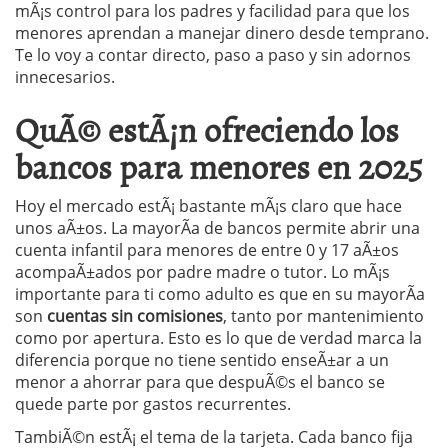
mÃ¡s control para los padres y facilidad para que los
menores aprendan a manejar dinero desde temprano.
Te lo voy a contar directo, paso a paso y sin adornos
innecesarios.
QuÃ© estÃ¡n ofreciendo los
bancos para menores en 2025
Hoy el mercado estÃ¡ bastante mÃ¡s claro que hace
unos aÃ±os. La mayorÃ­a de bancos permite abrir una
cuenta infantil para menores de entre 0 y 17 aÃ±os
acompaÃ±ados por padre madre o tutor. Lo mÃ¡s
importante para ti como adulto es que en su mayorÃ­a
son
cuentas sin comisiones
, tanto por mantenimiento
como por apertura. Esto es lo que de verdad marca la
diferencia porque no tiene sentido enseÃ±ar a un
menor a ahorrar para que despuÃ©s el banco se
quede parte por gastos recurrentes.
TambiÃ©n estÃ¡ el tema de la tarjeta. Cada banco fija