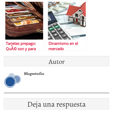
EspaÃ±a
criptomonedas
Tarjetas prepago:
Dinamismo en el
QuÃ© son y para
mercado
quÃ© sirven
inmobiliario: el
Autor
repunte de la
compraventa de
viviendas en abril
Blogestudio
Deja una respuesta