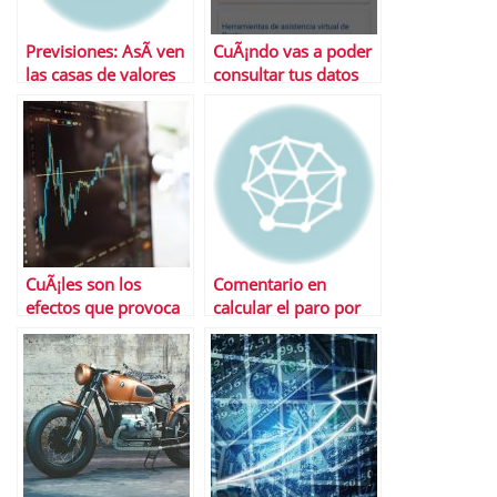
Previsiones: AsÃ­ ven
CuÃ¡ndo vas a poder
las casas de valores
consultar tus datos
2011 (II)
fiscales de la renta
2022
CuÃ¡les son los
Comentario en
efectos que provoca
calcular el paro por
la paralizaciÃ³n de la
raul
inflaciÃ³n