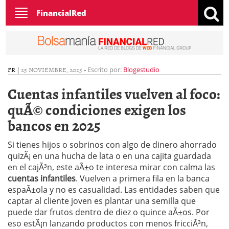
Toggle
FinancialRed
navigation
FR
|
25 NOVIEMBRE, 2025
-
Escrito por:
Blogestudio
Cuentas infantiles vuelven al foco:
quÃ© condiciones exigen los
bancos en 2025
Si tienes hijos o sobrinos con algo de dinero ahorrado
quizÃ¡ en una hucha de lata o en una cajita guardada
en el cajÃ³n, este aÃ±o te interesa mirar con calma las
cuentas infantiles
. Vuelven a primera fila en la banca
espaÃ±ola y no es casualidad. Las entidades saben que
captar al cliente joven es plantar una semilla que
puede dar frutos dentro de diez o quince aÃ±os. Por
eso estÃ¡n lanzando productos con menos fricciÃ³n,