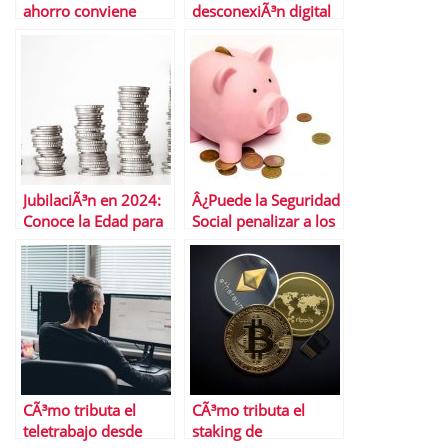
ahorro conviene
desconexiÃ³n digital
tener en cuenta en
y cÃ³mo se aplica al
cada ocasiÃ³n
empleo
JubilaciÃ³n en 2024:
Â¿Puede la Seguridad
Conoce la Edad para
Social penalizar a los
Cobrar el 100% de la
pensionistas?
PensiÃ³n
CÃ³mo tributa el
CÃ³mo tributa el
teletrabajo desde
staking de