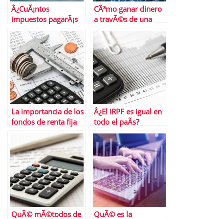
Â¿CuÃ¡ntos
CÃ³mo ganar dinero
impuestos pagarÃ¡s
a travÃ©s de una
al vender tu moto?
cuenta remunerada
La importancia de los
Â¿El IRPF es igual en
fondos de renta fija
todo el paÃ­s?
en tu cartera de
inversiÃ³n
QuÃ© mÃ©todos de
QuÃ© es la