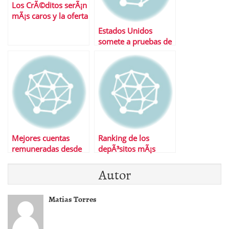
Los CrÃ©ditos serÃ¡n
mÃ¡s caros y la oferta
mas reducida
Estados Unidos
somete a pruebas de
estres a sus bancos
Mejores cuentas
Ranking de los
remuneradas desde
depÃ³sitos mÃ¡s
el inicio de la
atractivos en el mes
Autor
limitaciÃ³n en los
de octubre.
tipos
Matias Torres