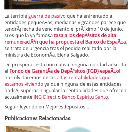
La terrible
guerra de pasivo
que ha enfrentado a
entidades pequeÃ±as, medianas y grandes parece que
tendrÃ¡ fecha de vencimiento el prÃ³ximo 10 de junio,
si es que la ya famosa
tasa a los depÃ³sitos de alta
remuneraciÃ³n que ha propuesta el Banco de EspaÃ±a
,
se trata de urgencia tras el pedido realizado por la
ministra de EconomÃ­a, Elena Salgado.
De prosperar esta normativa ninguna entidad adscrita
al
Fondo de GarantÃ­a de DepÃ³sitos (FGD) espaÃ±ol
nos olvidaremos de las
altas rentabilidades que
estamos viviendo
ya que ninguna de estas entidades
podrÃ¡ superar ni igualar la rentabilidades que ofrecen
actualmente
ING Direct
o
Banco Espiritu Santo
.
Seguir leyendo en Mejoresdepositos…
Publicaciones Relacionadas: