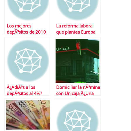
Los mejores
La reforma laboral
depÃ³sitos de 2010
que plantea Europa
Â¿AdiÃ³s a los
Domiciliar la nÃ³mina
depÃ³sitos al 4%?
con Unicaja Â¿Una
buena alternativa?