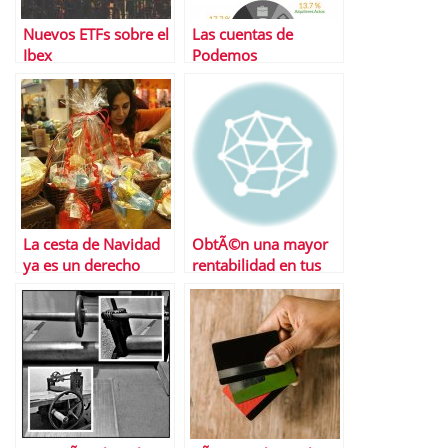
Nuevos ETFs sobre el
Las cuentas de
Ibex
Podemos
La cesta de Navidad
ObtÃ©n una mayor
ya es un derecho
rentabilidad en tus
adquirido por los
ahorros con los
trabajadores… en
roboadvisors
ciertas empresas