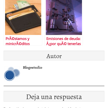
PrÃ©stamos y
Emisiones de deuda:
minicrÃ©ditos
Â¿por quÃ© tenerlas
online, las nuevas vÃ­
en cuenta?
Autor
as de financiaciÃ³n
que estÃ¡n triunfando
Blogestudio
Deja una respuesta