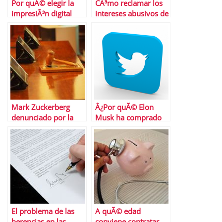
Por quÃ© elegir la
CÃ³mo reclamar los
impresiÃ³n digital
intereses abusivos de
las tarjetas revolving
Mark Zuckerberg
Â¿Por quÃ© Elon
denunciado por la
Musk ha comprado
fiscalÃ­a Â¿quÃ© ha
Twitter?
ocurrido?
El problema de las
A quÃ© edad
herencias en las
conviene contratar