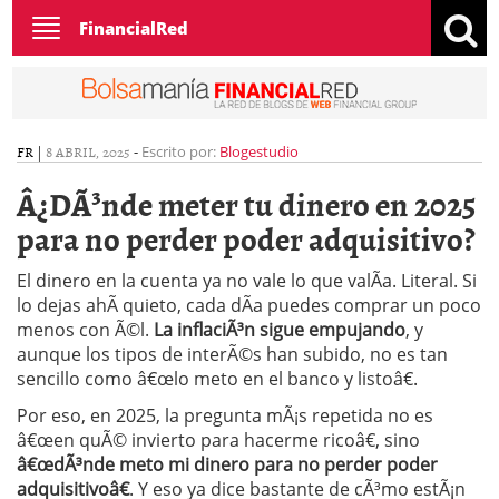
Toggle
FinancialRed
navigation
FR
|
8 ABRIL, 2025
-
Escrito por:
Blogestudio
Â¿DÃ³nde meter tu dinero en 2025
para no perder poder adquisitivo?
El dinero en la cuenta ya no vale lo que valÃ­a. Literal. Si
lo dejas ahÃ­ quieto, cada dÃ­a puedes comprar un poco
menos con Ã©l.
La inflaciÃ³n sigue empujando
, y
aunque los tipos de interÃ©s han subido, no es tan
sencillo como â€œlo meto en el banco y listoâ€.
Por eso, en 2025, la pregunta mÃ¡s repetida no es
â€œen quÃ© invierto para hacerme ricoâ€, sino
â€œdÃ³nde meto mi dinero para no perder poder
adquisitivoâ€
. Y eso ya dice bastante de cÃ³mo estÃ¡n