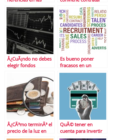
cuentas bancarias
seguros mÃ©dicos
Â¿CuÃ¡ndo no debes
Es bueno poner
elegir fondos
fracasos en un
indexados?
curriculum
Â¿CÃ³mo terminÃ³ el
QuÃ© tener en
precio de la luz en
cuenta para invertir
2021?
en fondos Vanguard