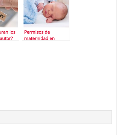
ran los
Permisos de
autor?
maternidad en
EspaÃ±a y el resto de
Europa