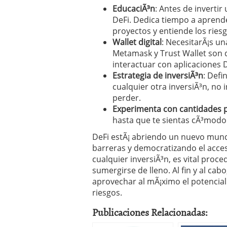
EducaciÃ³n
: Antes de inverti
DeFi. Dedica tiempo a aprende
proyectos y entiende los ries
Wallet digital
: NecesitarÃ¡s u
Metamask y Trust Wallet son
interactuar con aplicaciones D
Estrategia de inversiÃ³n
: Defi
cualquier otra inversiÃ³n, no 
perder.
Experimenta con cantidades
hasta que te sientas cÃ³modo 
DeFi estÃ¡ abriendo un nuevo mund
barreras y democratizando el acces
cualquier inversiÃ³n, es vital proc
sumergirse de lleno. Al fin y al ca
aprovechar al mÃ¡ximo el potencial
riesgos.
Publicaciones Relacionadas: