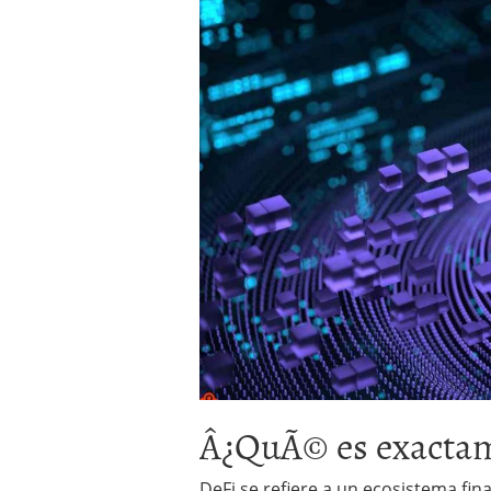
Operar
29/06/2026
Crear empresa online vs
29/05/2026
CÃ³mo afrontar una baj
26/05/2026
Â¿QuÃ© es exactam
DeFi se refiere a un ecosistema fin