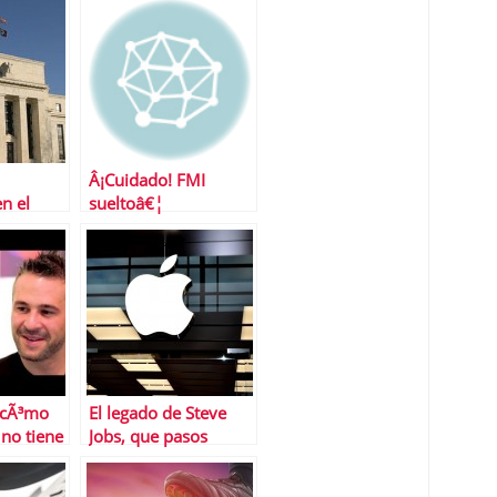
Â¡Cuidado! FMI
n el
sueltoâ€¦
onista de
ederal de
dos
 cÃ³mo
El legado de Steve
no tiene
Jobs, que pasos
seguir y cuÃ¡les no
nte un