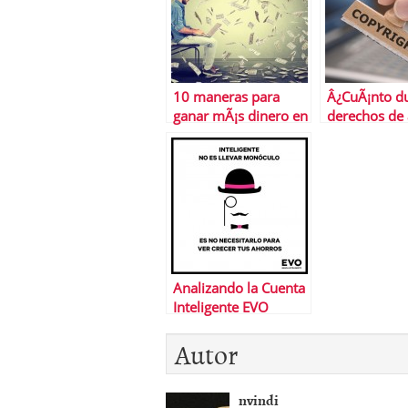
10 maneras para
Â¿CuÃ¡nto du
ganar mÃ¡s dinero en
derechos de 
2016
Analizando la Cuenta
Inteligente EVO
Autor
nvindi