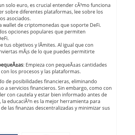
r un solo euro, es crucial entender cÃ³mo funciona
r sobre diferentes plataformas, lee sobre los
gos asociados.
na wallet de criptomonedas que soporte DeFi.
 dos opciones populares que permiten
eFi.
ne tus objetivos y lÃ­mites. Al igual que con
inviertas mÃ¡s de lo que puedes permitirte
 pequeÃ±as
: Empieza con pequeÃ±as cantidades
con los procesos y las plataformas.
o de posibilidades financieras, eliminando
o a servicios financieros. Sin embargo, como con
eder con cautela y estar bien informado antes de
bo, la educaciÃ³n es la mejor herramienta para
 de las finanzas descentralizadas y minimizar sus