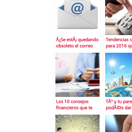
buen CEO
Â¿Se estÃ¡ quedando
Tendencias s
obsoleto el correo
para 2016 q
electrÃ³nico?
deberÃ­as co
Los 10 consejos
TÃº y tu pare
financieros que te
podÃ©is dar 
gustarÃ­a decirle a tu
al mundo en
yo mÃ¡s joven
por 20.000 