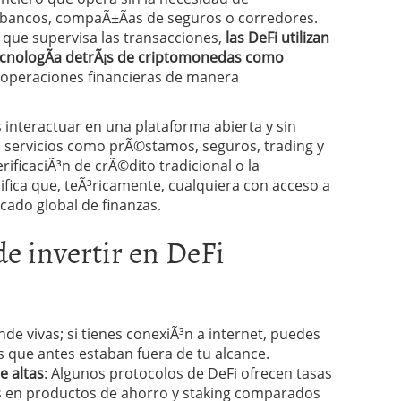
 bancos, compaÃ±Ã­as de seguros o corredores.
l que supervisa las transacciones,
las DeFi utilizan
tecnologÃ­a detrÃ¡s de criptomonedas como
r operaciones financieras de manera
 interactuar en una plataforma abierta y sin
servicios como prÃ©stamos, seguros, trading y
rificaciÃ³n de crÃ©dito tradicional o la
ifica que, teÃ³ricamente, cualquiera con acceso a
cado global de finanzas.
de invertir en DeFi
de vivas; si tienes conexiÃ³n a internet, puedes
s que antes estaban fuera de tu alcance.
e altas
: Algunos protocolos de DeFi ofrecen tasas
s en productos de ahorro y staking comparados