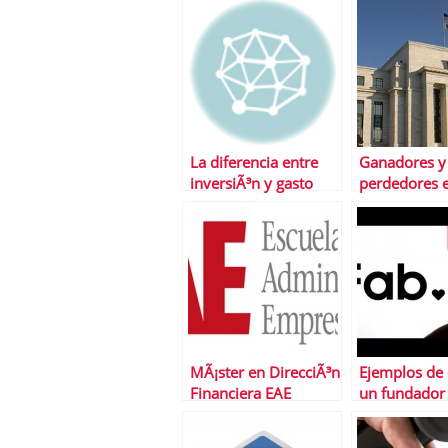
La diferencia entre
Ganadores y
inversiÃ³n y gasto
perdedores e
juego inflaci
la Reserva F
Estados Uni
MÃ¡ster en DirecciÃ³n
Ejemplos de
Financiera EAE
un fundador 
Business School
que ser
necesariame