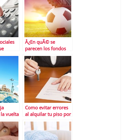
ociales
Â¿En quÃ© se
ue
parecen los fondos
nocer
de inversiÃ³n y el
fÃºtbol?
ja
Como evitar errores
la vuelta
al alquilar tu piso por
 un aÃ±o
primera vez
euros