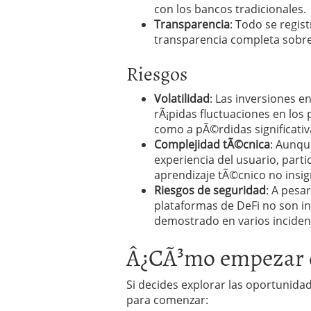
con los bancos tradicionales.
Transparencia
: Todo se regis
transparencia completa sobre 
Riesgos
Volatilidad
: Las inversiones e
rÃ¡pidas fluctuaciones en los
como a pÃ©rdidas significativ
Complejidad tÃ©cnica
: Aunqu
experiencia del usuario, part
aprendizaje tÃ©cnico no insign
Riesgos de seguridad
: A pesa
plataformas de DeFi no son 
demostrado en varios incidente
Â¿CÃ³mo empezar 
Si decides explorar las oportunida
para comenzar: