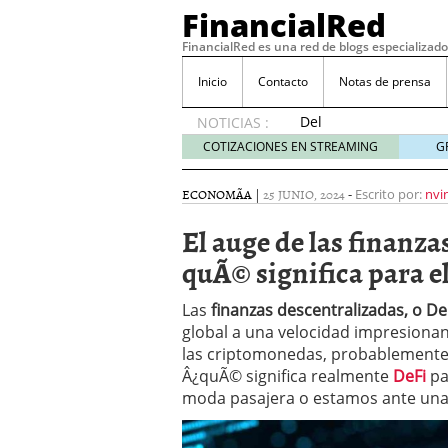
FinancialRed
FinancialRed es una red de blogs especializado
Inicio
Contacto
Notas de prensa
Del
NOTICIAS :
depósito
COTIZACIONES EN STREAMING
G
a la
diversificación:
ECONOMÃ­A
|
25 JUNIO, 2024
-
Escrito por:
nvi
cómo
está
El auge de las finanza
cambiando
quÃ© significa para e
la
gestión
del
Las
finanzas descentralizadas, o De
ahorro
global a una velocidad impresionant
en
las criptomonedas, probablemente 
España
Â¿quÃ© significa realmente
DeFi
pa
05/08/2026
moda pasajera o estamos ante una 
Seguros de convenio en
descubren cuando ya e
ReseÃ±a de SIFX: Lo Qu