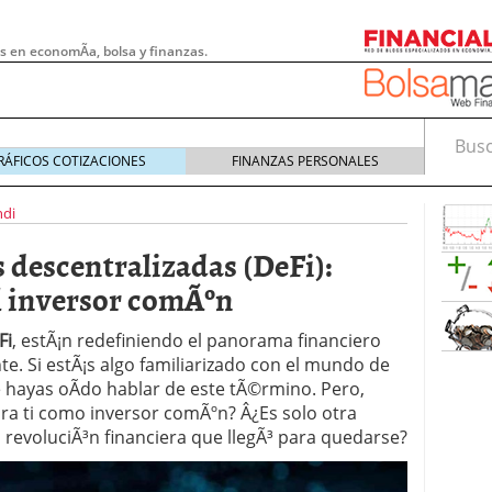
s en economÃ­a, bolsa y finanzas.
Busca
RÁFICOS COTIZACIONES
FINANZAS PERSONALES
ndi
s descentralizadas (DeFi):
l inversor comÃºn
Fi
, estÃ¡n redefiniendo el panorama financiero
e. Si estÃ¡s algo familiarizado con el mundo de
hayas oÃ­do hablar de este tÃ©rmino. Pero,
ra ti como inversor comÃºn? Â¿Es solo otra
revoluciÃ³n financiera que llegÃ³ para quedarse?
 pymes: la obligación que muchas empresas
s demasiado tarde
20/07/2026
e Deben Saber los Traders Mexicanos Antes de