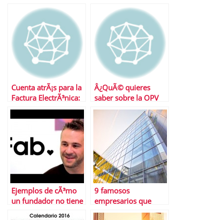
protecciÃ³n al
consumidor?
Cuenta atrÃ¡s para la
Â¿QuÃ© quieres
Factura ElectrÃ³nica:
saber sobre la OPV
Aunque queda
Endesa? Contestamos
tiempo, nos tocarÃ¡
a todas tus preguntas
correr
Ejemplos de cÃ³mo
9 famosos
un fundador no tiene
empresarios que
que ser
empezaron con