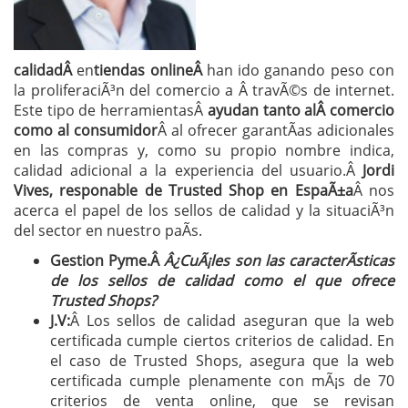
calidadÂ
en
tiendas onlineÂ
han ido ganando peso con
la proliferaciÃ³n del comercio a Â travÃ©s de internet.
Este tipo de herramientasÂ
ayudan tanto alÂ comercio
como al consumidor
Â al ofrecer garantÃ­as adicionales
en las compras y, como su propio nombre indica,
calidad adicional a la experiencia del usuario.Â
Jordi
Vives, responable de Trusted Shop en EspaÃ±a
Â nos
acerca el papel de los sellos de calidad y la situaciÃ³n
del sector en nuestro paÃ­s.
Gestion Pyme.Â
Â¿CuÃ¡les son las caracterÃ­sticas
de los sellos de calidad como el que ofrece
Trusted Shops?
J.V:
Â Los sellos de calidad aseguran que la web
certificada cumple ciertos criterios de calidad. En
el caso de Trusted Shops, asegura que la web
certificada cumple plenamente con mÃ¡s de 70
criterios de venta online, que se revisan