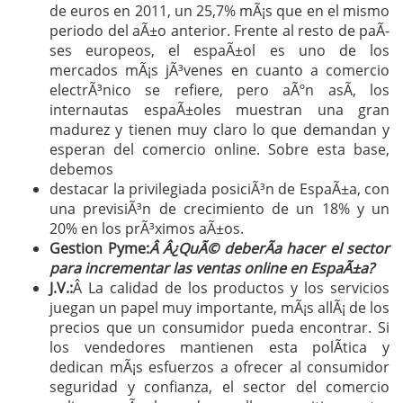
de euros en 2011, un 25,7% mÃ¡s que en el mismo
periodo del aÃ±o anterior. Frente al resto de paÃ­
ses europeos, el espaÃ±ol es uno de los
mercados mÃ¡s jÃ³venes en cuanto a comercio
electrÃ³nico se refiere, pero aÃºn asÃ­, los
internautas espaÃ±oles muestran una gran
madurez y tienen muy claro lo que demandan y
esperan del comercio online. Sobre esta base,
debemos
destacar la privilegiada posiciÃ³n de EspaÃ±a, con
una previsiÃ³n de crecimiento de un 18% y un
20% en los prÃ³ximos aÃ±os.
Gestion Pyme:
Â Â¿QuÃ© deberÃ­a hacer el sector
para incrementar las ventas online en EspaÃ±a?
J.V.:
Â La calidad de los productos y los servicios
juegan un papel muy importante, mÃ¡s allÃ¡ de los
precios que un consumidor pueda encontrar. Si
los vendedores mantienen esta polÃ­tica y
dedican mÃ¡s esfuerzos a ofrecer al consumidor
seguridad y confianza, el sector del comercio