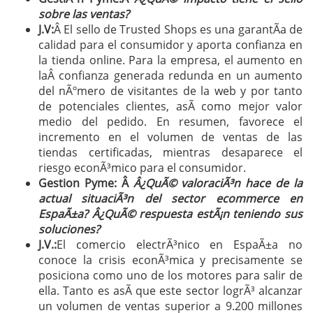
sobre las ventas?
J.V:
Â El sello de Trusted Shops es una garantÃ­a de
calidad para el consumidor y aporta confianza en
la tienda online. Para la empresa, el aumento en
laÂ confianza generada redunda en un aumento
del nÃºmero de visitantes de la web y por tanto
de potenciales clientes, asÃ­ como mejor valor
medio del pedido. En resumen, favorece el
incremento en el volumen de ventas de las
tiendas certificadas, mientras desaparece el
riesgo econÃ³mico para el consumidor.
Gestion Pyme: Â
Â¿QuÃ© valoraciÃ³n hace de la
actual situaciÃ³n del sector ecommerce en
EspaÃ±a? Â¿QuÃ© respuesta estÃ¡n teniendo sus
soluciones?
J.V.:
El comercio electrÃ³nico en EspaÃ±a no
conoce la crisis econÃ³mica y precisamente se
posiciona como uno de los motores para salir de
ella. Tanto es asÃ­ que este sector logrÃ³ alcanzar
un volumen de ventas superior a 9.200 millones