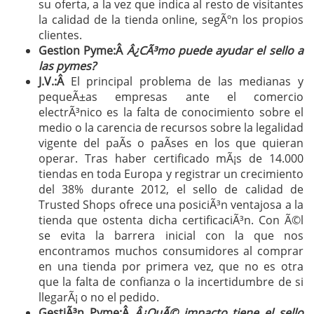
su oferta, a la vez que indica al resto de visitantes
la calidad de la tienda online, segÃºn los propios
clientes.
Gestion Pyme:Â
Â¿CÃ³mo puede ayudar el sello a
las pymes?
J.V.:Â
El principal problema de las medianas y
pequeÃ±as empresas ante el comercio
electrÃ³nico es la falta de conocimiento sobre el
medio o la carencia de recursos sobre la legalidad
vigente del paÃ­s o paÃ­ses en los que quieran
operar. Tras haber certificado mÃ¡s de 14.000
tiendas en toda Europa y registrar un crecimiento
del 38% durante 2012, el sello de calidad de
Trusted Shops ofrece una posiciÃ³n ventajosa a la
tienda que ostenta dicha certificaciÃ³n. Con Ã©l
se evita la barrera inicial con la que nos
encontramos muchos consumidores al comprar
en una tienda por primera vez, que no es otra
que la falta de confianza o la incertidumbre de si
llegarÃ¡ o no el pedido.
GestiÃ³n Pyme:Â
Â¿QuÃ© impacto tiene el sello