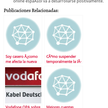
online espaÃ±ol va a desarrollarse positivamente.
Publicaciones Relacionadas:
Soy casero Â¿como
CÃ³mo suspender
me afecta la nueva
temporalmente la lÃ­
ley del alquiler?
nea de telÃ©fono
Vodafone OPA sobre
Mejores cuentas