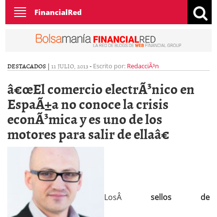
Toggle
FinancialRed
navigation
DESTACADOS
|
11 JULIO, 2013
-
Escrito por:
RedacciÃ³n
â€œEl comercio electrÃ³nico en
EspaÃ±a no conoce la crisis
econÃ³mica y es uno de los
motores para salir de ellaâ€
LosÂ
sellos de