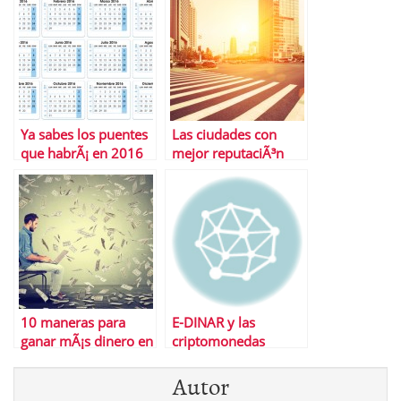
necesariamente un
trabajos humildes
buen CEO
Ya sabes los puentes
Las ciudades con
que habrÃ¡ en 2016
mejor reputaciÃ³n
online
10 maneras para
E-DINAR y las
ganar mÃ¡s dinero en
criptomonedas
2016
Autor