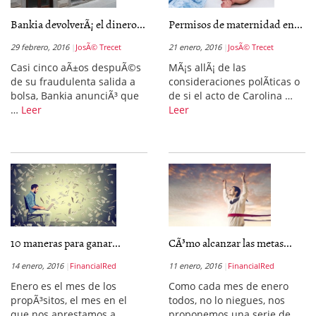
Bankia devolverÃ¡ el dinero...
Permisos de maternidad en...
29 febrero, 2016
JosÃ© Trecet
21 enero, 2016
JosÃ© Trecet
Casi cinco aÃ±os despuÃ©s
MÃ¡s allÃ¡ de las
de su fraudulenta salida a
consideraciones polÃ­ticas o
bolsa, Bankia anunciÃ³ que
de si el acto de Carolina …
…
Leer
Leer
10 maneras para ganar...
CÃ³mo alcanzar las metas...
14 enero, 2016
FinancialRed
11 enero, 2016
FinancialRed
Enero es el mes de los
Como cada mes de enero
propÃ³sitos, el mes en el
todos, no lo niegues, nos
que nos aprestamos a
proponemos una serie de