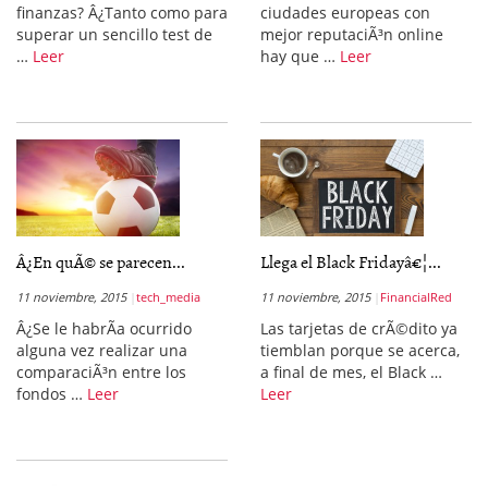
finanzas? Â¿Tanto como para
ciudades europeas con
superar un sencillo test de
mejor reputaciÃ³n online
…
Leer
hay que …
Leer
Â¿En quÃ© se parecen...
Llega el Black Fridayâ€¦...
11 noviembre, 2015
tech_media
11 noviembre, 2015
FinancialRed
Â¿Se le habrÃ­a ocurrido
Las tarjetas de crÃ©dito ya
alguna vez realizar una
tiemblan porque se acerca,
comparaciÃ³n entre los
a final de mes, el Black …
fondos …
Leer
Leer