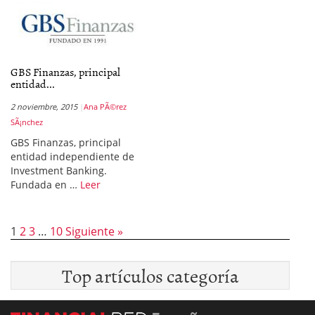
GBS Finanzas, principal
entidad...
2 noviembre, 2015
Ana PÃ©rez
SÃ¡nchez
GBS Finanzas, principal
entidad independiente de
Investment Banking.
Fundada en …
Leer
1
2
3
…
10
Siguiente »
Top artículos categoría