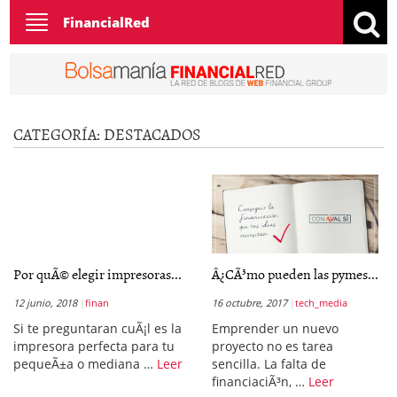
Toggle
FinancialRed
navigation
CATEGORÍA:
DESTACADOS
Por quÃ© elegir impresoras...
Â¿CÃ³mo pueden las pymes...
12 junio, 2018
finan
16 octubre, 2017
tech_media
Si te preguntaran cuÃ¡l es la
Emprender un nuevo
impresora perfecta para tu
proyecto no es tarea
pequeÃ±a o mediana …
Leer
sencilla. La falta de
financiaciÃ³n, …
Leer