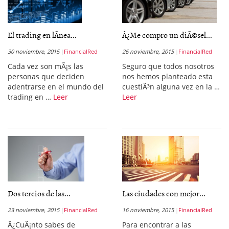
El trading en lÃ­nea...
Â¿Me compro un diÃ©sel...
30 noviembre, 2015
FinancialRed
26 noviembre, 2015
FinancialRed
Cada vez son mÃ¡s las
Seguro que todos nosotros
personas que deciden
nos hemos planteado esta
adentrarse en el mundo del
cuestiÃ³n alguna vez en la …
trading en …
Leer
Leer
Dos tercios de las...
Las ciudades con mejor...
23 noviembre, 2015
FinancialRed
16 noviembre, 2015
FinancialRed
Â¿CuÃ¡nto sabes de
Para encontrar a las