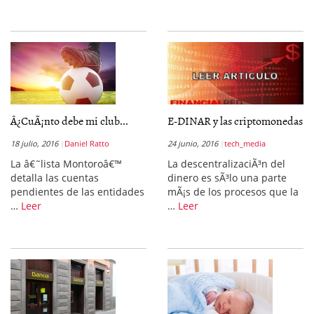
Â¿CuÃ¡nto debe mi club...
E-DINAR y las criptomonedas
18 julio, 2016
Daniel Ratto
24 junio, 2016
tech_media
La â€˜lista Montoroâ€™
La descentralizaciÃ³n del
detalla las cuentas
dinero es sÃ³lo una parte
pendientes de las entidades
mÃ¡s de los procesos que la
…
Leer
…
Leer