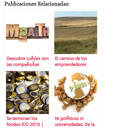
Publicaciones Relacionadas:
Descubre cuÃ¡les son
El camino de los
las compaÃ±Ã­as
emprendedores
mÃ¡s empÃ¡ticasâ€¦
y las menos
Se terminan los
Ni polÃ­ticos ni
fondos ICO 2010 |
universidades: De la