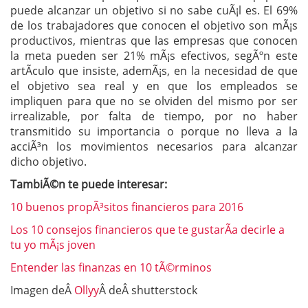
puede alcanzar un objetivo si no sabe cuÃ¡l es. El 69%
de los trabajadores que conocen el objetivo son mÃ¡s
productivos, mientras que las empresas que conocen
la meta pueden ser 21% mÃ¡s efectivos, segÃºn este
artÃ­culo que insiste, ademÃ¡s, en la necesidad de que
el objetivo sea real y en que los empleados se
impliquen para que no se olviden del mismo por ser
irrealizable, por falta de tiempo, por no haber
transmitido su importancia o porque no lleva a la
acciÃ³n los movimientos necesarios para alcanzar
dicho objetivo.
TambiÃ©n te puede interesar:
10 buenos propÃ³sitos financieros para 2016
Los 10 consejos financieros que te gustarÃ­a decirle a
tu yo mÃ¡s joven
Entender las finanzas en 10 tÃ©rminos
Imagen deÂ
Ollyy
Â deÂ shutterstock