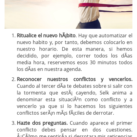
Ritualice el nuevo hÃ¡bito
. Hay que automatizar el
nuevo habito y, por tanto, debemos colocarlo en
nuestro horario. De esta manera, si hemos
decidido, por ejemplo, correr todos los dÃ­as
media hora, reservemos esos 30 minutos todos
los dÃ­as en nuestra agenda.
Reconocer nuestros conflictos y vencerlos.
Cuando al tercer dÃ­a te debates sobre si salir con
la tormenta que estÃ¡ cayendo, Selk anima a
denominar esta situaciÃ³n como conflicto y a
vencerlo ya que si lo hacemos los siguientes
conflictos serÃ¡n mÃ¡s fÃ¡ciles de derrotar.
Hazte dos preguntas.
Cuando aparece el primer
conflicto debes pensar en dos cuestiones.
Â¿CÃ³mo me sentirÃ­a si derrotara mis reticencias