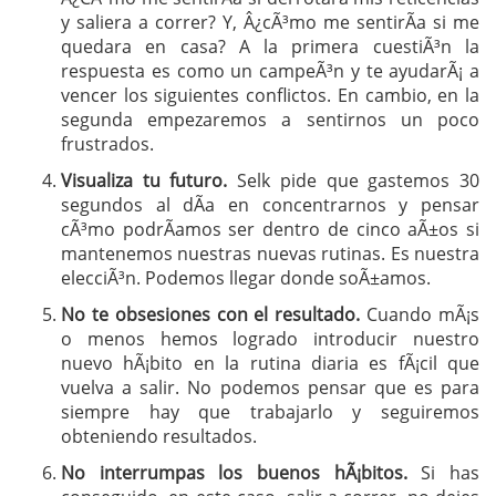
y saliera a correr? Y, Â¿cÃ³mo me sentirÃ­a si me
quedara en casa? A la primera cuestiÃ³n la
respuesta es como un campeÃ³n y te ayudarÃ¡ a
vencer los siguientes conflictos. En cambio, en la
segunda empezaremos a sentirnos un poco
frustrados.
Visualiza tu futuro.
Selk pide que gastemos 30
segundos al dÃ­a en concentrarnos y pensar
cÃ³mo podrÃ­amos ser dentro de cinco aÃ±os si
mantenemos nuestras nuevas rutinas. Es nuestra
elecciÃ³n. Podemos llegar donde soÃ±amos.
No te obsesiones con el resultado.
Cuando mÃ¡s
o menos hemos logrado introducir nuestro
nuevo hÃ¡bito en la rutina diaria es fÃ¡cil que
vuelva a salir. No podemos pensar que es para
siempre hay que trabajarlo y seguiremos
obteniendo resultados.
No interrumpas los buenos hÃ¡bitos.
Si has