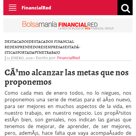
Toggle
FinancialRed
navigation
DESTACADOS
DESTACADOS FINANCIAL
RED
EMPRENDEDORES
EMPRESAS
ESTADÃ­
STICAS
PORTADA
PYME
TRABAJO
|
11 ENERO, 2016
-
Escrito por:
FinancialRed
CÃ³mo alcanzar las metas que nos
proponemos
Como cada mes de enero todos, no lo niegues, nos
proponemos una serie de metas para el aÃ±o nuevo,
para ser mejores en muchos aspectos de la vida, en
nuestro trabajo, en nuestro negocio. Los propÃ³sitos
estÃ¡n bien, son geniales, nos indican las ganas que
tenemos de mejorar, de aprender, de ser mejores,
pero, ademÃ¡s, hace falta que vaya acompaÃ±ado de