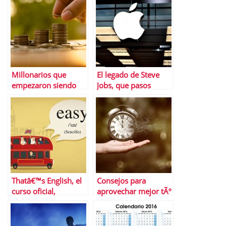
tiempo, nos tocarÃ¡
ser rechazados
correr
Millonarios que
El legado de Steve
empezaron siendo
Jobs, que pasos
pobres
seguir y cuÃ¡les no
Thatâ€™s English, el
Consejos para
curso oficial,
aprovechar mejor tÃº
cÃ³modo y
tiempo
econÃ³mico para
aprender inglÃ©s