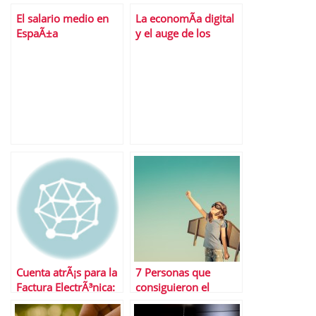
Timing Ãºltimas
crisis nos sacarÃ¡n
El salario medio en
La economÃ­a digital
operaciones
los emprendedores!!!
EspaÃ±a
y el auge de los
cupones descuento
Cuenta atrÃ¡s para la
7 Personas que
Factura ElectrÃ³nica:
consiguieron el
Aunque queda
Ã©xito despuÃ©s de