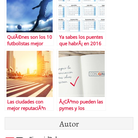
QuiÃ©nes son los 10
Ya sabes los puentes
futbolistas mejor
que habrÃ¡ en 2016
pagados de la Liga
Las ciudades con
Â¿CÃ³mo pueden las
mejor reputaciÃ³n
pymes y los
online
autÃ³nomos lograr
Autor
financiaciÃ³n?