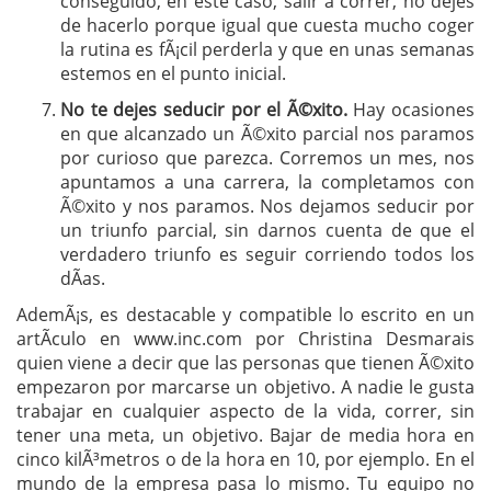
conseguido, en este caso, salir a correr, no dejes
de hacerlo porque igual que cuesta mucho coger
la rutina es fÃ¡cil perderla y que en unas semanas
estemos en el punto inicial.
No te dejes seducir por el Ã©xito.
Hay ocasiones
en que alcanzado un Ã©xito parcial nos paramos
por curioso que parezca. Corremos un mes, nos
apuntamos a una carrera, la completamos con
Ã©xito y nos paramos. Nos dejamos seducir por
un triunfo parcial, sin darnos cuenta de que el
verdadero triunfo es seguir corriendo todos los
dÃ­as.
AdemÃ¡s, es destacable y compatible lo escrito en un
artÃ­culo en www.inc.com por Christina Desmarais
quien viene a decir que las personas que tienen Ã©xito
empezaron por marcarse un objetivo. A nadie le gusta
trabajar en cualquier aspecto de la vida, correr, sin
tener una meta, un objetivo. Bajar de media hora en
cinco kilÃ³metros o de la hora en 10, por ejemplo. En el
mundo de la empresa pasa lo mismo. Tu equipo no