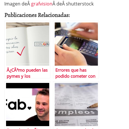
Imagen deÂ
grafvision
Â deÂ shutterstock
Publicaciones Relacionadas:
Â¿CÃ³mo pueden las
Errores que has
pymes y los
podido cometer con
autÃ³nomos lograr
tu tarjeta de crÃ©dito
financiaciÃ³n?
este verano