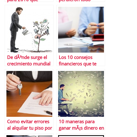
deberÃ­as conocer
De dÃ³nde surge el
Los 10 consejos
crecimiento mundial
financieros que te
gustarÃ­a decirle a tu
yo mÃ¡s joven
Como evitar errores
10 maneras para
al alquilar tu piso por
ganar mÃ¡s dinero en
primera vez
2016