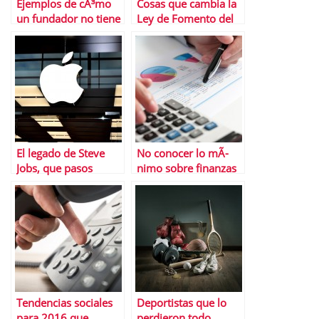
Ejemplos de cÃ³mo
Cosas que cambia la
un fundador no tiene
Ley de Fomento del
que ser
Empleo
necesariamente un
buen CEO
El legado de Steve
No conocer lo mÃ­
Jobs, que pasos
nimo sobre finanzas
seguir y cuÃ¡les no
personales te puede
salir muy caro
Tendencias sociales
Deportistas que lo
para 2016 que
perdieron todo