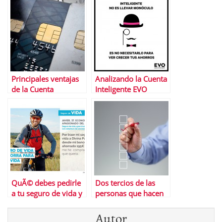
Principales ventajas
Analizando la Cuenta
de la Cuenta
Inteligente EVO
ExpansiÃ³n de Banco
Sabadell
QuÃ© debes pedirle
Dos tercios de las
a tu seguro de vida y
personas que hacen
dÃ³nde encontrar la
este test no lo
Autor
mejor propuesta
superanâ€¦ Â¿Y tÃº?