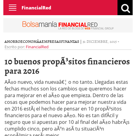
Toggle
FinancialRed
navigation
AHORRO
ECONOMÃ­A
EMPRESAS
FINANZAS
|
31 DICIEMBRE, 2015
-
Escrito por:
FinancialRed
10 buenos propÃ³sitos financieros
para 2016
AÃ±o nuevo, vida nuevaâ€¦ o no tanto. Llegadas estas
fechas muchos son los cambios que queremos hacer
para mejorar en el aÃ±o que empieza. Dentro de las
cosas que podemos hacer para mejorar nuestra vida
en 2016 estÃ¡ el hecho de pensar en 10 propÃ³sitos
financieros para el nuevo aÃ±o. No es tan difÃ­cil y
seguro que si apuestas por 10 al final del aÃ±o habrÃ¡s
cumplido cinco, pero aÃºn asÃ­ tu situaciÃ³n
econÃ³mica serÃ¡ mejor.