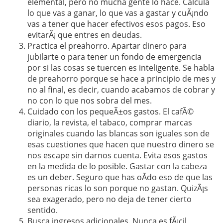
elemental, pero no mucha gente lo hace. Calcula
lo que vas a ganar, lo que vas a gastar y cuÃ¡ndo
vas a tener que hacer efectivos esos pagos. Eso
evitarÃ¡ que entres en deudas.
Practica el preahorro. Apartar dinero para
jubilarte o para tener un fondo de emergencia
por si las cosas se tuercen es inteligente. Se habla
de preahorro porque se hace a principio de mes y
no al final, es decir, cuando acabamos de cobrar y
no con lo que nos sobra del mes.
Cuidado con los pequeÃ±os gastos. El cafÃ©
diario, la revista, el tabaco, comprar marcas
originales cuando las blancas son iguales son de
esas cuestiones que hacen que nuestro dinero se
nos escape sin darnos cuenta. Evita esos gastos
en la medida de lo posible. Gastar con la cabeza
es un deber. Seguro que has oÃ­do eso de que las
personas ricas lo son porque no gastan. QuizÃ¡s
sea exagerado, pero no deja de tener cierto
sentido.
Busca ingresos adicionales. Nunca es fÃ¡cil