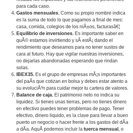
para cada caso.
Gastos mensuales.
Como su propio nombre indica
es la suma de todo lo que pagamos a final de mes:
casa, comida, colegios de los niÃ±os, facturasâ€¦
Equilibrio de inversiones.
Es importante saber en
quÃ© estamos invirtiendo y sÃ­ estÃ¡ dando el
rendimiento que deseamos para no tener sustos de
cara al futuro. Hay que vigilar nuestras inversiones,
no dejarlas abandonadas esperando que rindan
solas.
IBEX35.
Es el grupo de empresas mÃ¡s importantes
del paÃ­s que cotizan en bolsa y debes estar atento a
su evoluciÃ³n para cuidar mejor tu cartera de valores.
Balance de caja.
El patrimonio neto no indica su
liquidez. Si tienes unas tierras, pero no tienes dinero
en efectivo puedes tener problemas de pago. Tener
efectivo, dinero liquido, es la clave para llevar a buen
puerto un negocio o hacer frente a los gastos del dÃ­a
a dÃ­a. AquÃ­ podemos incluir la
tuerca mensual
, o