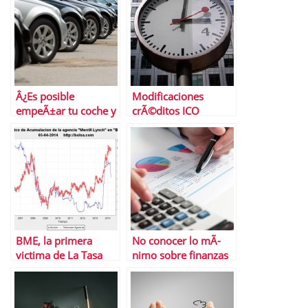
Â¿Es posible
Modificaciones
empeÃ±ar tu coche y
crÃ©ditos ICO
seguir utilizÃ¡ndolo?
liquidez junio 2012 |
Ahora sÃ­
El ICO esta igual de
nervioso que el
mercado
BME, la primera
No conocer lo mÃ­
victima de La Tasa
nimo sobre finanzas
Tobin
personales te puede
salir muy caro