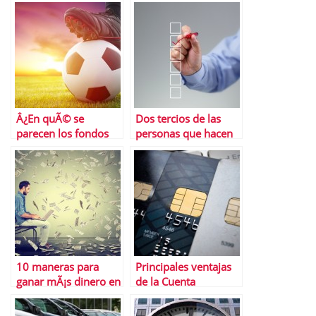
Business School
tu tarjeta de crÃ©dito
este verano
Â¿En quÃ© se
Dos tercios de las
parecen los fondos
personas que hacen
de inversiÃ³n y el
este test no lo
fÃºtbol?
superanâ€¦ Â¿Y tÃº?
10 maneras para
Principales ventajas
ganar mÃ¡s dinero en
de la Cuenta
2016
ExpansiÃ³n de Banco
Sabadell