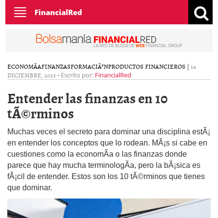
Toggle
FinancialRed
navigation
ECONOMÃ­A
FINANZAS
FORMACIÃ³N
PRODUCTOS FINANCIEROS
|
14
DICIEMBRE, 2015
-
Escrito por:
FinancialRed
Entender las finanzas en 10
tÃ©rminos
Muchas veces el secreto para dominar una disciplina estÃ¡
en entender los conceptos que lo rodean. MÃ¡s si cabe en
cuestiones como la economÃ­a o las finanzas donde
parece que hay mucha terminologÃ­a, pero la bÃ¡sica es
fÃ¡cil de entender. Estos son los 10 tÃ©rminos que tienes
que dominar.