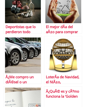
Deportistas que lo
El mejor dÃ­a del
perdieron todo
aÃ±o para comprar
una casa
Â¿Me compro un
LoterÃ­a de Navidad,
diÃ©sel o un
el NiÃ±o,
gasolina?
Euromillones Â¿Con
Â¿QuÃ© es y cÃ³mo
cuÃ¡l nos quedamos?
funciona la ‘Golden
Visa’?