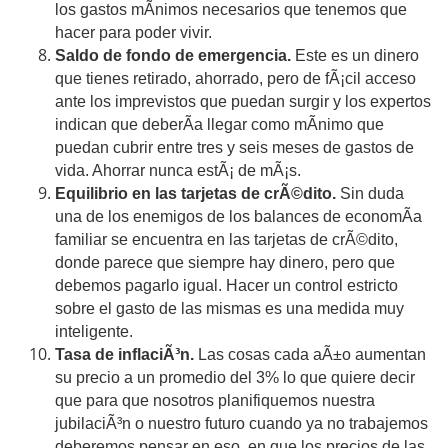
los gastos mÃ­nimos necesarios que tenemos que
hacer para poder vivir.
Saldo de fondo de emergencia.
Este es un dinero
que tienes retirado, ahorrado, pero de fÃ¡cil acceso
ante los imprevistos que puedan surgir y los expertos
indican que deberÃ­a llegar como mÃ­nimo que
puedan cubrir entre tres y seis meses de gastos de
vida. Ahorrar nunca estÃ¡ de mÃ¡s.
Equilibrio en las tarjetas de crÃ©dito.
Sin duda
una de los enemigos de los balances de economÃ­a
familiar se encuentra en las tarjetas de crÃ©dito,
donde parece que siempre hay dinero, pero que
debemos pagarlo igual. Hacer un control estricto
sobre el gasto de las mismas es una medida muy
inteligente.
Tasa de inflaciÃ³n.
Las cosas cada aÃ±o aumentan
su precio a un promedio del 3% lo que quiere decir
que para que nosotros planifiquemos nuestra
jubilaciÃ³n o nuestro futuro cuando ya no trabajemos
deberemos pensar en eso, en que los precios de las