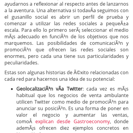
ayudarnos a reflexionar al respecto antes de lanzarnos
a la aventura. Una alternativa si todavÃ­a seguimos con
el gusanillo social es abrir un perfil de prueba y
comenzar a utilizar las redes sociales a pequeÃ±a
escala. Para ello lo primero serÃ¡ seleccionar el medio
mÃ¡s adecuado en funciÃ³n de los objetivos que nos
marquemos. Las posibilidades de comunicaciÃ³n y
promociÃ³n que ofrecen las redes sociales son
enormes, pero cada una tiene sus particularidades y
peculiaridades.
Estas son algunas historias de Ã©xito relacionadas con
cada red para hacernos una idea de su potencial:
GeolocalizaciÃ³n vÃ­a Twitter
: cada vez es mÃ¡s
habitual que los negocios de venta ambulante
utilicen Twitter como medio de promociÃ³n para
anunciar su posiciÃ³n. Es una forma de poner en
valor el negocio y aumentar las ventas,
comoÂ
explican desde Gastroeconomy
, donde
ademÃ¡s ofrecen diez ejemplos concretos en