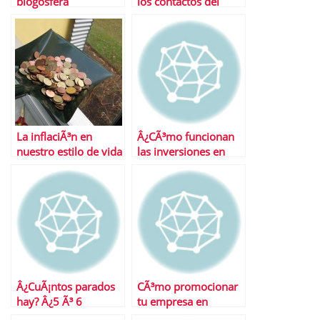
blogosfera
los contactos del
SEPE
La inflaciÃ³n en
Â¿CÃ³mo funcionan
nuestro estilo de vida
las inversiones en
y como hacerle frente
verano?
Â¿CuÃ¡ntos parados
CÃ³mo promocionar
hay? Â¿5 Ã³ 6
tu empresa en
millones?
Linkedin