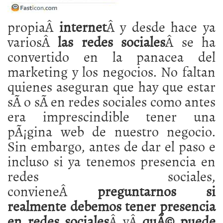
propiaÂ
internet
Â y desde hace ya
variosÂ
las redes sociales
Â se ha
convertido en la panacea del
marketing y los negocios. No faltan
quienes aseguran que hay que estar
sÃ­ o sÃ­ en redes sociales como antes
era imprescindible tener una
pÃ¡gina web de nuestro negocio.
Sin embargo, antes de dar el paso e
incluso si ya tenemos presencia en
redes sociales,
convieneÂ
preguntarnos si
realmente debemos tener presencia
en redes sociales
Â yÂ
quÃ© puede