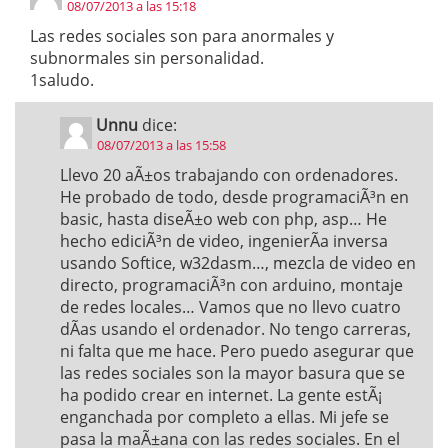
08/07/2013 a las 15:18
Las redes sociales son para anormales y
subnormales sin personalidad.
1saludo.
Unnu
dice:
08/07/2013 a las 15:58
Llevo 20 aÃ±os trabajando con ordenadores.
He probado de todo, desde programaciÃ³n en
basic, hasta diseÃ±o web con php, asp… He
hecho ediciÃ³n de video, ingenierÃ­a inversa
usando Softice, w32dasm…, mezcla de video en
directo, programaciÃ³n con arduino, montaje
de redes locales… Vamos que no llevo cuatro
dÃ­as usando el ordenador. No tengo carreras,
ni falta que me hace. Pero puedo asegurar que
las redes sociales son la mayor basura que se
ha podido crear en internet. La gente estÃ¡
enganchada por completo a ellas. Mi jefe se
pasa la maÃ±ana con las redes sociales. En el