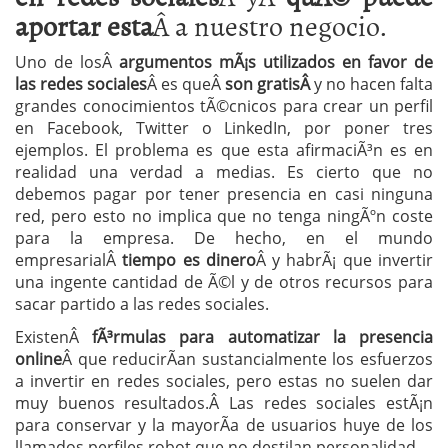
aportar esta
Â a nuestro negocio.
Uno de losÂ
argumentos mÃ¡s utilizados en favor de
las redes sociales
Â es queÂ
son gratisÂ
y no hacen falta
grandes conocimientos tÃ©cnicos para crear un perfil
en Facebook, Twitter o LinkedIn, por poner tres
ejemplos. El problema es que esta afirmaciÃ³n es en
realidad una verdad a medias. Es cierto que no
debemos pagar por tener presencia en casi ninguna
red, pero esto no implica que no tenga ningÃºn coste
para la empresa. De hecho, en el mundo
empresarialÂ
tiempo es dinero
Â y habrÃ¡ que invertir
una ingente cantidad de Ã©l y de otros recursos para
sacar partido a las redes sociales.
ExistenÂ
fÃ³rmulas para automatizar la presencia
online
Â que reducirÃ­an sustancialmente los esfuerzos
a invertir en redes sociales, pero estas no suelen dar
muy buenos resultados.Â Las redes sociales estÃ¡n
para conservar y la mayorÃ­a de usuarios huye de los
llamados perfiles robot que no destilan personalidad.