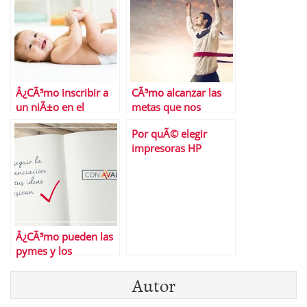
Â¿CÃ³mo inscribir a
CÃ³mo alcanzar las
un niÃ±o en el
metas que nos
registro de manera
proponemos
Por quÃ© elegir
digital?
impresoras HP
OfficeJet Pro para tu
Pyme
Â¿CÃ³mo pueden las
pymes y los
autÃ³nomos lograr
Autor
financiaciÃ³n?