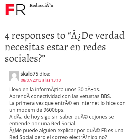
RedacciÃ³n
4 responses to “
Â¿De verdad
necesitas estar en redes
sociales?
”
skalo75
dice:
08/07/2013 a las 13:10
Llevo en la informÃ¡tica unos 30 aÃ±os.
AprendÃ­ conectividad con las vetustas BBS.
La primera vez que entrÃ© en Internet lo hice con
un modem de 9600bps.
A dÃ­a de hoy sigo sin saber quÃ© cojones se
entiende por una Red Social.
Â¿Me puede alguien explicar por quÃ© FB es una
Red Social pero el correo electrÃ³nico no?