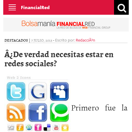
Toggle
FinancialRed
navigation
DESTACADOS
|
7 JULIO, 2013
-
Escrito por:
RedacciÃ³n
Â¿De verdad necesitas estar en
redes sociales?
Primero fue la