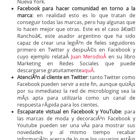
Nueva York.
Facebook para hacer comunidad en torno a la
marca
: en realidad esto es lo que tratan de
conseguir todas las marcas, pero hay algunas que
lo hacen mejor que otras. Este es el caso â€œEl
Ranchoâ€, este asador argentino que ha sido
capaz de crear una legiÃ³n de fieles seguidores
primero en Twitter y despuÃ©s en Facebook y
cuyo ejemplo relataÂ
Juan MerodioÂ
en su libro
Marketing en Redes Sociales que puede
descargarse gratuitamente
aquÃ­
.
AtenciÃ³n al cliente en Twitter
: tanto Twitter como
Facebook pueden servir a este fin, aunque quizÃ¡s
por su inmediatez la red de microbloging sea la
mÃ¡s apta para utilizarla como un canal de
respuesta rÃ¡pida para los cientes.
Escaparate vistual en Facebook y YouTube
: para
las marcas de moda y decoraciÃ³n Facebook y
Youtube pueden ser una vÃ­a para mostrar sus
novedades y al mismo tiempo recabar
informaciÃ³n acerca de lo que los usuarios estÃ¡n