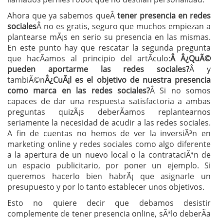
Ahora que ya sabemos queÂ
tener presencia en redes
sociales
Â no es gratis, seguro que muchos empiezan a
plantearse mÃ¡s en serio su presencia en las mismas.
En este punto hay que rescatar la segunda pregunta
que hacÃ­amos al principio del artÃ­culo:
Â Â¿QuÃ©
pueden aportarme las redes sociales?
Â y
tambiÃ©n
Â¿CuÃ¡l es el objetivo de nuestra presencia
como marca en las redes sociales?
Â Si no somos
capaces de dar una respuesta satisfactoria a ambas
preguntas quizÃ¡s deberÃ­amos replantearnos
seriamente la necesidad de acudir a las redes sociales.
A fin de cuentas no hemos de ver la inversiÃ³n en
marketing online y redes sociales como algo diferente
a la apertura de un nuevo local o la contrataciÃ³n de
un espacio publicitario, por poner un ejemplo. Si
queremos hacerlo bien habrÃ¡ que asignarle un
presupuesto y por lo tanto establecer unos objetivos.
Esto no quiere decir que debamos desistir
complemente de tener presencia online, sÃ³lo deberÃ­a