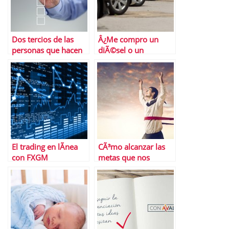
Dos tercios de las
Â¿Me compro un
personas que hacen
diÃ©sel o un
este test no lo
gasolina?
superanâ€¦ Â¿Y tÃº?
El trading en lÃ­nea
CÃ³mo alcanzar las
con FXGM
metas que nos
proponemos