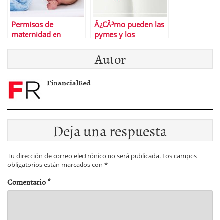
Permisos de
Â¿CÃ³mo pueden las
maternidad en
pymes y los
EspaÃ±a y el resto de
autÃ³nomos lograr
Autor
Europa
financiaciÃ³n?
FinancialRed
Deja una respuesta
Tu dirección de correo electrónico no será publicada.
Los campos
obligatorios están marcados con
*
Comentario
*