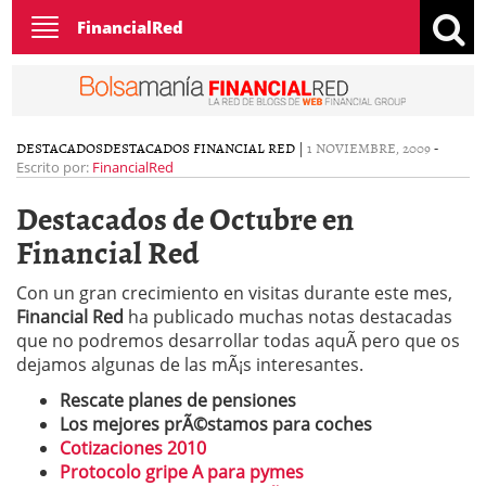
Toggle
FinancialRed
navigation
DESTACADOS
DESTACADOS FINANCIAL RED
|
1 NOVIEMBRE, 2009
-
Escrito por:
FinancialRed
Destacados de Octubre en
Financial Red
Con un gran crecimiento en visitas durante este mes,
Financial Red
ha publicado muchas notas destacadas
que no podremos desarrollar todas aquÃ­ pero que os
dejamos algunas de las mÃ¡s interesantes.
Rescate planes de pensiones
Los mejores prÃ©stamos para coches
Cotizaciones 2010
Protocolo gripe A para pymes