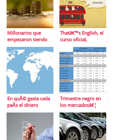
Millonarios que
Thatâ€™s English, el
empezaron siendo
curso oficial,
pobres
cÃ³modo y
econÃ³mico para
aprender inglÃ©s
En quÃ© gasta cada
Trimestre negro en
paÃ­s el dinero
los mercadosâ€¦
Â¿se ha salvado
alguna inversiÃ³n de
las pÃ©rdidas? Y tÃº,
Â¿cuÃ¡nto has
perdido?