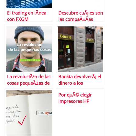
El trading en lÃ­nea
Descubre cuÃ¡les son
con FXGM
las compaÃ±Ã­as
mÃ¡s empÃ¡ticasâ€¦
y las menos
La revoluciÃ³n de las
Bankia devolverÃ¡ el
cosas pequeÃ±as de
dinero a los
BBVA
pequeÃ±os
Por quÃ© elegir
inversionistas de su
impresoras HP
fracasada salida a
OfficeJet Pro para tu
bolsa
Pyme