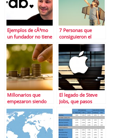
Ejemplos de cÃ³mo
7 Personas que
un fundador no tiene
consiguieron el
que ser
Ã©xito despuÃ©s de
necesariamente un
ser rechazados
buen CEO
Millonarios que
El legado de Steve
empezaron siendo
Jobs, que pasos
pobres
seguir y cuÃ¡les no