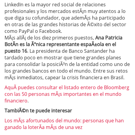
LinkedIn es la mayor red social de relaciones
profesionales y los mercados estÃ¡n muy atentos a lo
que diga su cofundador, que ademÃ¡s ha participado
en otras de las grandes historias de Ã©xito del sector
como PayPal o Facebook.
MÃ¡s allÃ¡ de los diez primeros puestos,
Ana Patricia
BotÃ­n es la Ãºnica representante espaÃ±ola en el
puesto 16
. La presidenta de Banco Santander ha
tardado poco en mostrar que tiene grandes planes
para consolidar la posiciÃ³n de la entidad como uno de
los grandes bancos en todo el mundo. Entre sus retos
mÃ¡s inmediatos, capear la crisis financiera en Brasil.
AquÃ­ puedes consultar el listado entero de Bloomberg
con las 50 personas mÃ¡s importantes en el mundo
financiero
.
TambiÃ©n te puede interesar
Los mÃ¡s afortunados del mundo: personas que han
ganado la loterÃ­a mÃ¡s de una vez