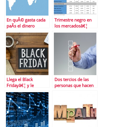
En quÃ© gasta cada
Trimestre negro en
paÃ­s el dinero
los mercadosâ€¦
Â¿se ha salvado
alguna inversiÃ³n de
las pÃ©rdidas? Y tÃº,
Â¿cuÃ¡nto has
perdido?
Llega el Black
Dos tercios de las
Fridayâ€¦ y le
personas que hacen
acompaÃ±a el Ciber
este test no lo
Monday
superanâ€¦ Â¿Y tÃº?