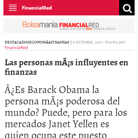
Toggle
FinancialRed
navigation
DESTACADOS
ECONOMÃ­A
FINANZAS
|
6 OCTUBRE, 2015
-
Escrito por:
FinancialRed
Las personas mÃ¡s influyentes en
finanzas
Â¿Es Barack Obama la
persona mÃ¡s poderosa del
mundo? Puede, pero para los
mercados Janet Yellen es
quien ocupa este puesto