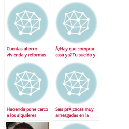
de 2013?
el IRPF
Cuentas ahorro
Â¿Hay que comprar
vivienda y reformas
casa ya? Tu sueldo y
en pisos de alquiler
tus desgravaciones
tienen la palabra
Hacienda pone cerco
Seis prÃ¡cticas muy
a los alquileres
arriesgadas en la
ilegales
declaraciÃ³n de la
renta