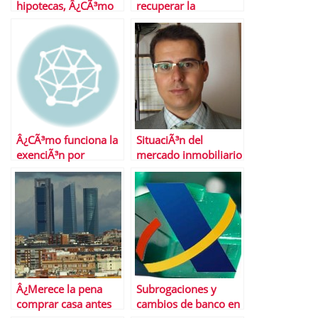
hipotecas, Â¿CÃ³mo
recuperar la
funciona?
deducciÃ³n por
vivienda?
Â¿CÃ³mo funciona la
SituaciÃ³n del
exenciÃ³n por
mercado inmobiliario
reinversiÃ³n en
espaÃ±ol
vivienda habitual?
independientemente
del tipo IVA
Â¿Merece la pena
Subrogaciones y
comprar casa antes
cambios de banco en