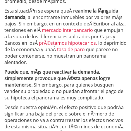
promedio, desde mÃ¡ximos.
Esta situaciÃ³n se espera queÂ
reanime la lÃ¡nguida
demanda
, al encontrarse inmuebles por valores mÃ¡s
bajos. Sin embargo, en un contexto deÂ Euribor al alza,
tensiones en elÂ
mercado interbancario
que empujan
a la suba de los diferenciales aplicados por Cajas y
Bancos en losÂ
prÃ©stamos hipotecarios,
lo deprimido
de la economÃ­a y unaÂ
tasa de paro
que parece no
poder contenerse, no muestran un panorama
alentador.
Puede que, mÃ¡s que reactivar la demanda,
simplemente provoque que Ã©sta apenas logre
mantenerse.
Sin embargo, para quienes busquen
vender su propiedad o no puedan afrontar el pago de
su hipoteca el panorama es muy complicado.
Desde nuestra opiniÃ³n, el efecto positivo que podrÃ­a
significar una baja del precio sobre el nÃºmero de
operaciones no va a contrarrestar los efectos nocivos
de esta misma situaciÃ³n, en tÃ©rminos de economÃ­a