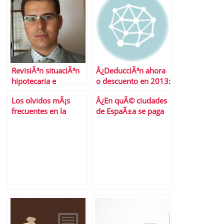
RevisiÃ³n situaciÃ³n
Â¿DeducciÃ³n ahora
hipotecaria e
o descuento en 2013:
inmobiliaria en 2011
quÃ© interesa mÃ¡s
Los olvidos mÃ¡s
Â¿En quÃ© ciudades
y perspectivas para
en la compra de una
frecuentes en la
de EspaÃ±a se paga
2012
vivienda?
declaraciÃ³n de la
mÃ¡s IBI?
renta