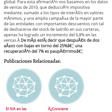
global. Para esta afirmaciÃ³n nos basamos en los datos
de ventas de 2010, que deducciÃ³n impositiva
mediante, sumado a los tipos de interÃ©s en valores
mÃ­nimos, y una amplia campaÃ±a de la mayor parte
de las entidades con importantes descuentos con tal
de deshacerse del stock de ladrillo en sus carteras,
apenas ha logrado un incremento del 6,8% en las
ventas.Â
De mÃ¡s estÃ¡ decir que despuÃ©s de dos
aÃ±os con bajas en torno del 25%â€¦ una
recuperaciÃ³n del 7% es paupÃ©rrimoâ€¦
Publicaciones Relacionadas:
El IVA en las
Â¿Conviene