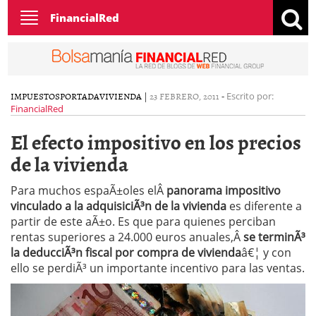
Toggle
FinancialRed
navigation
IMPUESTOS
PORTADA
VIVIENDA
|
23 FEBRERO, 2011
-
Escrito por:
FinancialRed
El efecto impositivo en los precios
de la vivienda
Para muchos espaÃ±oles elÂ
panorama impositivo
vinculado a la adquisiciÃ³n de la vivienda
es diferente a
partir de este aÃ±o. Es que para quienes perciban
rentas superiores a 24.000 euros anuales,Â
se terminÃ³
la deducciÃ³n fiscal por compra de vivienda
â€¦ y con
ello se perdiÃ³ un importante incentivo para las ventas.