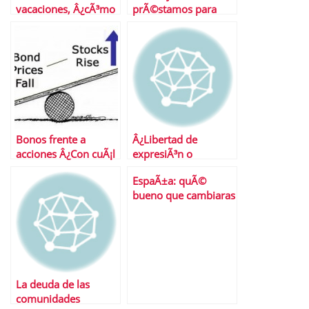
vacaciones, Â¿cÃ³mo
prÃ©stamos para
ganarle a la crisis?
coches
Bonos frente a
Â¿Libertad de
acciones Â¿Con cuÃ¡l
expresiÃ³n o
nos quedamos?
Wikileaks?
EspaÃ±a: quÃ©
bueno que cambiaras
La deuda de las
comunidades