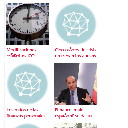
autÃ³nomas
Modificaciones
Cinco aÃ±os de crisis
crÃ©ditos ICO
no frenan los abusos
liquidez junio 2012 |
del sector financiero
El ICO esta igual de
nervioso que el
mercado
Los mitos de las
El banco ‘malo
finanzas personales
espaÃ±ol’ se da un
plazo de 15 aÃ±os
para vender los