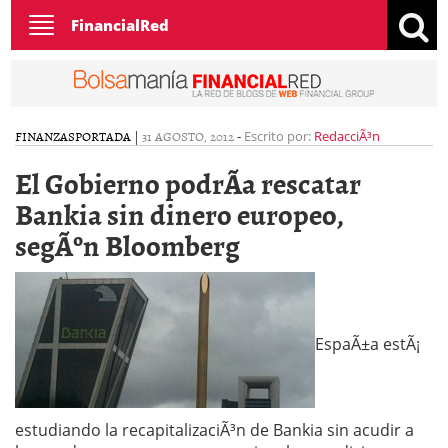
Toggle
FinancialRed
navigation
FINANZAS
PORTADA
|
31 AGOSTO, 2012
-
Escrito por:
RedacciÃ³n
El Gobierno podrÃ­a rescatar
Bankia sin dinero europeo,
segÃºn Bloomberg
EspaÃ±a estÃ¡
estudiando la recapitalizaciÃ³n de Bankia sin acudir a