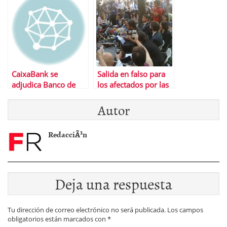
activos tÃ³xicos y «no
costarÃ¡ ni un euro a
los contribuyentes»
CaixaBank se
Salida en falso para
adjudica Banco de
los afectados por las
Valencia
preferentes
Autor
RedacciÃ³n
Deja una respuesta
Tu dirección de correo electrónico no será publicada.
Los campos
obligatorios están marcados con
*