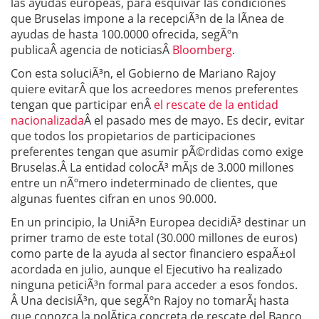
las ayudas europeas, para esquivar las condiciones
que Bruselas impone a la recepciÃ³n de la lÃ­nea de
ayudas de hasta 100.0000 ofrecida, segÃºn
publicaÂ agencia de noticiasÂ
Bloomberg
.
Con esta soluciÃ³n, el Gobierno de Mariano Rajoy
quiere evitarÂ que los acreedores menos preferentes
tengan que participar enÂ
el rescate de la entidad
nacionalizada
Â el pasado mes de mayo. Es decir, evitar
que todos los propietarios de participaciones
preferentes tengan que asumir pÃ©rdidas como exige
Bruselas.Â La entidad colocÃ³ mÃ¡s de 3.000 millones
entre un nÃºmero indeterminado de clientes, que
algunas fuentes cifran en unos 90.000.
En un principio, la UniÃ³n Europea decidiÃ³ destinar un
primer tramo de este total (30.000 millones de euros)
como parte de la ayuda al sector financiero espaÃ±ol
acordada en julio, aunque el Ejecutivo ha realizado
ninguna peticiÃ³n formal para acceder a esos fondos.
Â Una decisiÃ³n, que segÃºn Rajoy no tomarÃ¡ hasta
que conozca la polÃ­tica concreta de rescate del Banco