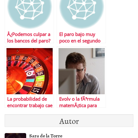
Â¿Podemos culpar a
El paro bajo muy
los bancos del paro?
poco en el segundo
trimestre del aÃ±o
La probabilidad de
Evolv o la fÃ³rmula
encontrar trabajo cae
matemÃ¡tica para
al 8,6%, frente al 24%
saber cuÃ¡ndo me
Autor
anterior a la crisis
van a despedir
Sara de la Torre