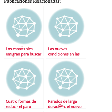
Publicaciones Relacionadas:
Los espaÃ±oles
Las nuevas
emigran para buscar
condiciones en las
trabajo como hace
que tu empresa te
algunas dÃ©cadas
puede despedir
Cuatro formas de
Parados de larga
reducir el paro
duraciÃ³n, el nuevo
problema de la