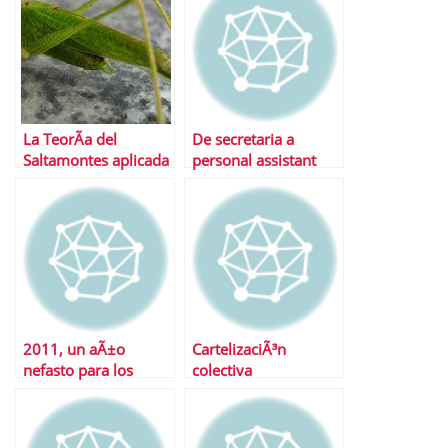
La TeorÃ­a del
De secretaria a
Saltamontes aplicada
personal assistant
al mundo laboral
2011, un aÃ±o
CartelizaciÃ³n
nefasto para los
colectiva
autÃ³nomos