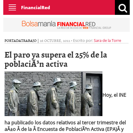
Toggle
FinancialRed
navigation
PORTADA
TRABAJO
|
26 OCTUBRE, 2012
-
Escrito por:
Sara de la Torre
El paro ya supera el 25% de la
poblaciÃ³n activa
Hoy, el INE
ha publicado los datos relativos al tercer trimestre del
aÃ±o Â de la
Â Encuesta de PoblaciÃ³n Activa (EPA)
Â y