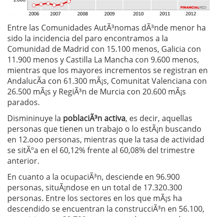
Entre las Comunidades AutÃ³nomas dÃ³nde menor ha
sido la incidencia del paro encontramos a la
Comunidad de Madrid con 15.100 menos, Galicia con
11.900 menos y Castilla La Mancha con 9.600 menos,
mientras que los mayores incrementos se registran en
AndalucÃ­a con 61.300 mÃ¡s, Comunitat Valenciana con
26.500 mÃ¡s y RegiÃ³n de Murcia con 20.600 mÃ¡s
parados.
Dismininuye la
poblaciÃ³n activa
, es decir, aquellas
personas que tienen un trabajo o lo estÃ¡n buscando
en 12.ooo personas, mientras que la tasa de actividad
se sitÃºa en el 60,12% frente al 60,08% del trimestre
anterior.
En cuanto a la ocupaciÃ³n, desciende en 96.900
personas, situÃ¡ndose en un total de 17.320.300
personas. Entre los sectores en los que mÃ¡s ha
descendido se encuentran la construcciÃ³n en 56.100,