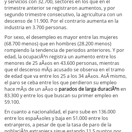
y servicios con 32.700, sectores en los que en el
trimestre anterior se registraron aumentos, y por
segundo trimestre consecutivo, la agricultura con un
descenso de 11.900. Por el contrario aumenta en la
industria en 3.700 personas.
Por sexo, el desempleo es mayor entre las mujeres
(68.700 menos) que en hombres (28.200 menos)
rompiendo la tendencia de periodos anteriores. Y por
edad, la ocupaciÃ³n registra un aumento entre los
menores de 25 aÃ±os en 43.600 personas, mientras
que el descenso mÃ¡s acusado se observa en el tramo
de edad que va entre los 25 a los 34 aÃ±os. AsÃ­ mismo,
el paro se ceba entre los que perdieron su empleo
hace mÃ¡s de un aÃ±o o
parados de larga duraciÃ³n
en
83.300 y entre los que buscan su primer empleo en
59.100.
En cuanto a nacionalidad, el paro sube en 136.000
entre los espaÃ±oles y baja en 51.000 entre los
extranjeros, a pesar de que la tasa de paro de la
poblaciÃ³n extranjera sigue estando 11,5 puntos por