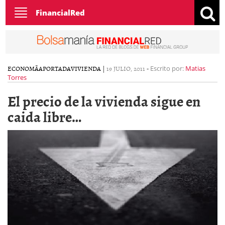
Toggle
FinancialRed
navigation
ECONOMÃ­A
PORTADA
VIVIENDA
|
19 JULIO, 2011
-
Escrito por:
Matias
Torres
El precio de la vivienda sigue en
caida libre…