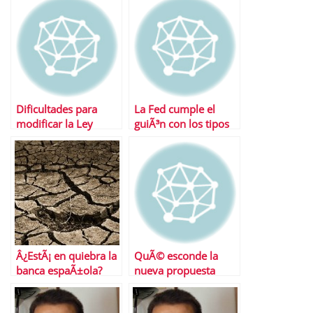
vivienda habitual?
Dificultades para
La Fed cumple el
modificar la Ley
guiÃ³n con los tipos
Hipotecaria
de interÃ©s
Â¿EstÃ¡ en quiebra la
QuÃ© esconde la
banca espaÃ±ola?
nueva propuesta
hipotecaria de
Santander