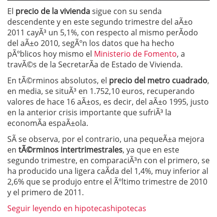
El
precio de la vivienda
sigue con su senda
descendente y en este segundo trimestre del aÃ±o
2011 cayÃ³ un 5,1%, con respecto al mismo perÃ­odo
del aÃ±o 2010, segÃºn los datos que ha hecho
pÃºblicos hoy mismo el
Ministerio de Fomento
, a
travÃ©s de la SecretarÃ­a de Estado de Vivienda.
En tÃ©rminos absolutos, el
precio del metro cuadrado
,
en media, se situÃ³ en 1.752,10 euros, recuperando
valores de hace 16 aÃ±os, es decir, del aÃ±o 1995, justo
en la anterior crisis importante que sufriÃ³ la
economÃ­a espaÃ±ola.
SÃ­ se observa, por el contrario, una pequeÃ±a mejora
en
tÃ©rminos intertrimestrales
, ya que en este
segundo trimestre, en comparaciÃ³n con el primero, se
ha producido una ligera caÃ­da del 1,4%, muy inferior al
2,6% que se produjo entre el Ãºltimo trimestre de 2010
y el primero de 2011.
Seguir leyendo en hipotecashipotecas