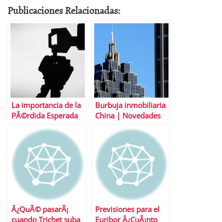
Publicaciones Relacionadas:
La importancia de la
Burbuja inmobiliaria
PÃ©rdida Esperada
China | Novedades
en la regulaciÃ³n de
compra vivienda
Â¿QuÃ© pasarÃ¡
Previsiones para el
cuando Trichet suba
Euribor Â¿CuÃ¡nto