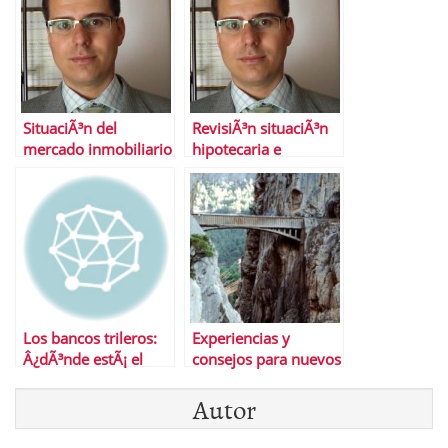
SituaciÃ³n del
RevisiÃ³n situaciÃ³n
mercado inmobiliario
hipotecaria e
espaÃ±ol
inmobiliaria en 2011
independientemente
y perspectivas para
del tipo IVA
2012
Los bancos trileros:
Experiencias y
Â¿dÃ³nde estÃ¡ el
consejos para nuevos
euribor aquÃ­ o aquÃ­?
#inversores en
Autor
#bolsa