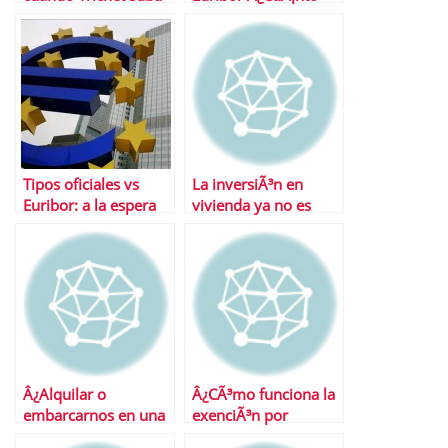
los tipos?
subirÃ¡ la hipoteca?
Tipos oficiales vs
La inversiÃ³n en
Euribor: a la espera
vivienda ya no es
del BCE
rentable
Â¿Alquilar o
Â¿CÃ³mo funciona la
embarcarnos en una
exenciÃ³n por
hipoteca?
reinversiÃ³n en