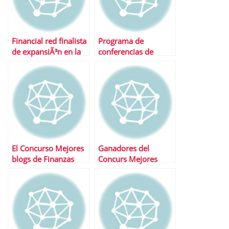
Financial red finalista
Programa de
de expansiÃ³n en la
conferencias de
categorÃ­a de
Bols@lia Internet
innovaciÃ³n en
2011
portales
El Concurso Mejores
Ganadores del
blogs de Finanzas
Concurs Mejores
2011 anuncia sus
Blogs Financieros
finalistas
2011