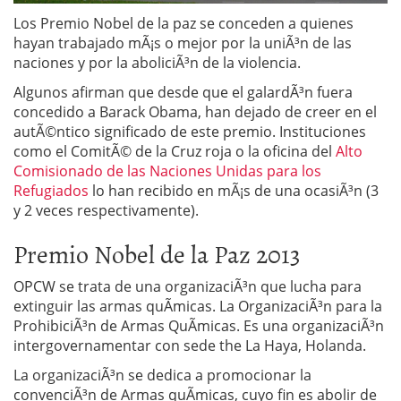
Los Premio Nobel de la paz se conceden a quienes
hayan trabajado mÃ¡s o mejor por la uniÃ³n de las
naciones y por la aboliciÃ³n de la violencia.
Algunos afirman que desde que el galardÃ³n fuera
concedido a Barack Obama, han dejado de creer en el
autÃ©ntico significado de este premio. Instituciones
como el ComitÃ© de la Cruz roja o la oficina del
Alto
Comisionado de las Naciones Unidas para los
Refugiados
lo han recibido en mÃ¡s de una ocasiÃ³n (3
y 2 veces respectivamente).
Premio Nobel de la Paz 2013
OPCW se trata de una organizaciÃ³n que lucha para
extinguir las armas quÃ­micas. La OrganizaciÃ³n para la
ProhibiciÃ³n de Armas QuÃ­micas. Es una organizaciÃ³n
intergovernamentar con sede the La Haya, Holanda.
La organizaciÃ³n se dedica a promocionar la
convenciÃ³n de Armas quÃ­micas, cuyo fin es abolir de