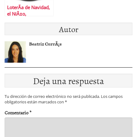
LoterÃ­a de Navidad,
el NiÃ±o,
Euromillones Â¿Con
Autor
cuÃ¡l nos quedamos?
Beatriz CurrÃ¡s
Deja una respuesta
Tu dirección de correo electrónico no será publicada.
Los campos
obligatorios están marcados con
*
Comentario
*