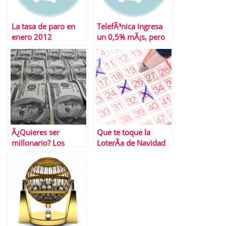
La tasa de paro en
TelefÃ³nica ingresa
enero 2012
un 0,5% mÃ¡s, pero
el beneficio cae un
54%
Â¿Quieres ser
Que te toque la
millonario? Los
LoterÃ­a de Navidad
mayores premios de
es mucho mÃ¡s fÃ¡cil
loterÃ­as del mundo
que los Euromillones