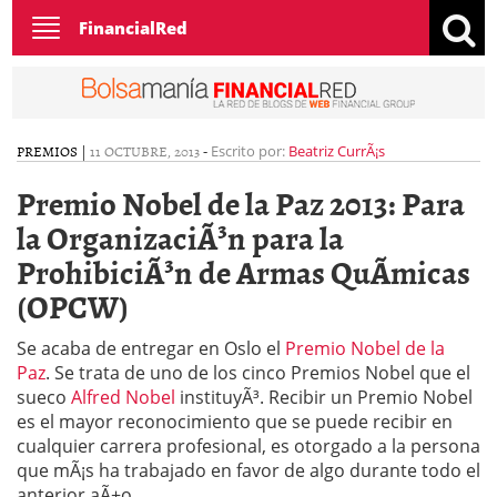
Toggle
FinancialRed
navigation
PREMIOS
|
11 OCTUBRE, 2013
-
Escrito por:
Beatriz CurrÃ¡s
Premio Nobel de la Paz 2013: Para
la OrganizaciÃ³n para la
ProhibiciÃ³n de Armas QuÃ­micas
(OPCW)
Se acaba de entregar en Oslo el
Premio Nobel de la
Paz
. Se trata de uno de los cinco Premios Nobel que el
sueco
Alfred Nobel
instituyÃ³. Recibir un Premio Nobel
es el mayor reconocimiento que se puede recibir en
cualquier carrera profesional, es otorgado a la persona
que mÃ¡s ha trabajado en favor de algo durante todo el
anterior aÃ±o.