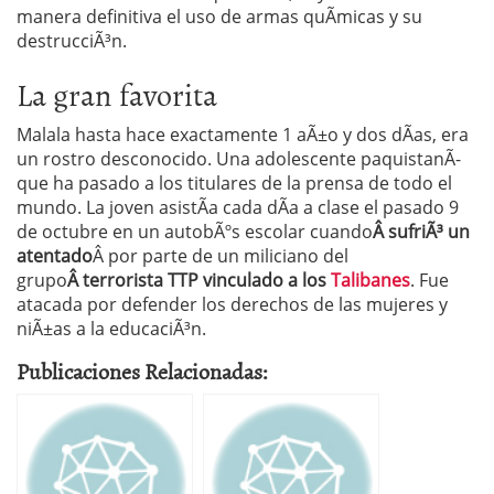
manera definitiva el uso de armas quÃ­micas y su
destrucciÃ³n.
La gran favorita
Malala hasta hace exactamente 1 aÃ±o y dos dÃ­as, era
un rostro desconocido. Una adolescente paquistanÃ­
que ha pasado a los titulares de la prensa de todo el
mundo. La joven asistÃ­a cada dÃ­a a clase el pasado 9
de octubre en un autobÃºs escolar cuando
Â sufriÃ³ un
atentado
Â por parte de un miliciano del
grupo
Â terrorista TTP vinculado a los
Talibanes
. Fue
atacada por defender los derechos de las mujeres y
niÃ±as a la educaciÃ³n.
Publicaciones Relacionadas: