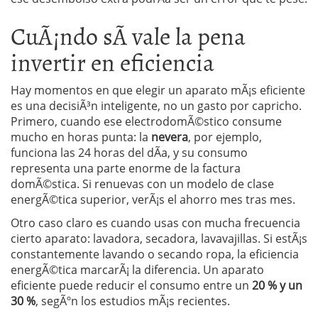
CuÃ¡ndo sÃ­ vale la pena
invertir en eficiencia
Hay momentos en que elegir un aparato mÃ¡s eficiente
es una decisiÃ³n inteligente, no un gasto por capricho.
Primero, cuando ese electrodomÃ©stico consume
mucho en horas punta: la
nevera
, por ejemplo,
funciona las 24 horas del dÃ­a, y su consumo
representa una parte enorme de la factura
domÃ©stica. Si renuevas con un modelo de clase
energÃ©tica superior, verÃ¡s el ahorro mes tras mes.
Otro caso claro es cuando usas con mucha frecuencia
cierto aparato: lavadora, secadora, lavavajillas. Si estÃ¡s
constantemente lavando o secando ropa, la eficiencia
energÃ©tica marcarÃ¡ la diferencia. Un aparato
eficiente puede reducir el consumo entre un
20 % y un
30 %
, segÃºn los estudios mÃ¡s recientes.