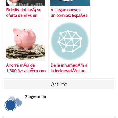
Fidelity doblarÃ¡ su
Â Llegan nuevos
oferta de ETFs en
unicornios: EspaÃ±a
Europa tras fuerte
suma 17 y ocupa el
subida de sus activos
9Âº puesto en Europa
segÃºn el Ãºltimo
informe
Ahorra mÃ¡s de
De la inhumaciÃ³n a
1.300 â‚¬ al aÃ±o con
la incineraciÃ³n: un
el mÃ©todo de la
cambio cultural y
Autor
hucha semanal
prÃ¡ctico
Blogestudio