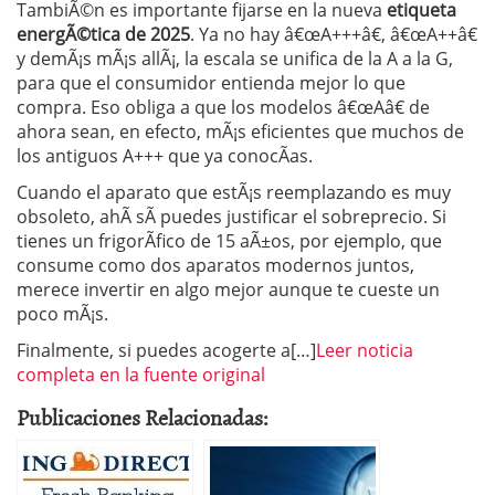
TambiÃ©n es importante fijarse en la nueva
etiqueta
energÃ©tica de 2025
. Ya no hay â€œA+++â€, â€œA++â€
y demÃ¡s mÃ¡s allÃ¡, la escala se unifica de la A a la G,
para que el consumidor entienda mejor lo que
compra. Eso obliga a que los modelos â€œAâ€ de
ahora sean, en efecto, mÃ¡s eficientes que muchos de
los antiguos A+++ que ya conocÃ­as.
Cuando el aparato que estÃ¡s reemplazando es muy
obsoleto, ahÃ­ sÃ­ puedes justificar el sobreprecio. Si
tienes un frigorÃ­fico de 15 aÃ±os, por ejemplo, que
consume como dos aparatos modernos juntos,
merece invertir en algo mejor aunque te cueste un
poco mÃ¡s.
Finalmente, si puedes acogerte a[…]
Leer noticia
completa en la fuente original
Publicaciones Relacionadas: