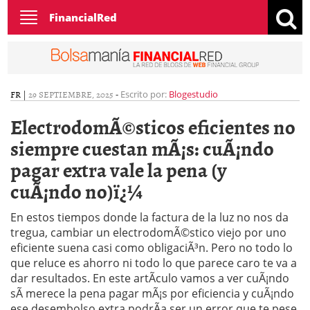
Toggle
FinancialRed
navigation
FR
|
29 SEPTIEMBRE, 2025
-
Escrito por:
Blogestudio
ElectrodomÃ©sticos eficientes no
siempre cuestan mÃ¡s: cuÃ¡ndo
pagar extra vale la pena (y
cuÃ¡ndo no)ï¿¼
En estos tiempos donde la factura de la luz no nos da
tregua, cambiar un electrodomÃ©stico viejo por uno
eficiente suena casi como obligaciÃ³n. Pero no todo lo
que reluce es ahorro ni todo lo que parece caro te va a
dar resultados. En este artÃ­culo vamos a ver cuÃ¡ndo
sÃ­ merece la pena pagar mÃ¡s por eficiencia y cuÃ¡ndo
ese desembolso extra podrÃ­a ser un error que te pese.