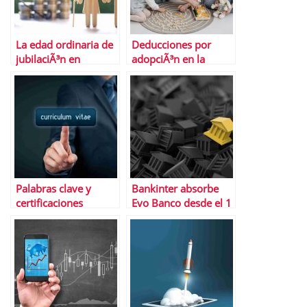
La edad ordinaria de
Deducciones por
jubilaciÃ³n en
adopciÃ³n en la
EspaÃ±a se sitÃºa en
renta: lo que debes
66 aÃ±os y 8 meses
saber
en 2025
Palabras clave y
Bankinter absorbe
certificaciones
Evo Banco desde el 1
digitales: el nuevo
de julio: 365 oficinas
binomio esencial en
y nuevos servicios
CV optimizados
para clientes