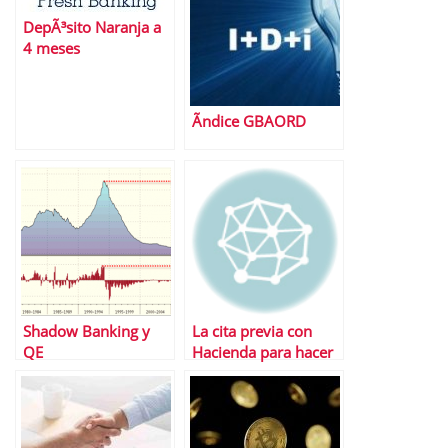
DepÃ³sito Naranja a
4 meses
Ãndice GBAORD
Shadow Banking y
La cita previa con
QE
Hacienda para hacer
la renta