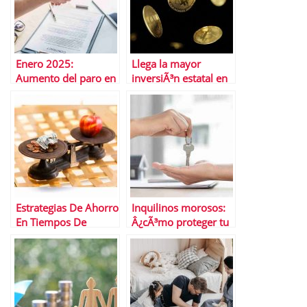
Enero 2025:
Llega la mayor
Aumento del paro en
inversiÃ³n estatal en
EspaÃ±a y anÃ¡lisis
Bitcoin: 2.000
de las causas
millones de dÃ³lares
de Emiratos
Estrategias De Ahorro
Inquilinos morosos:
En Tiempos De
Â¿cÃ³mo proteger tu
InflaciÃ³n: CÃ³mo
renta con un seguro
Proteger Tu Dinero
de impago?
En 2025