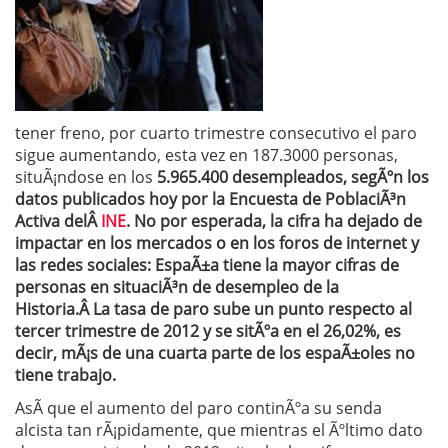
tener freno, por cuarto trimestre consecutivo el paro
sigue aumentando, esta vez en 187.3000 personas,
situÃ¡ndose en los
5.965.400 desempleados, segÃºn los
datos publicados hoy por la Encuesta de PoblaciÃ³n
Activa delÂ
INE
. No por
esperada, la cifra ha dejado de
impactar en los mercados o en los foros de internet y
las redes sociales: EspaÃ±a tiene la mayor cifras de
personas en situaciÃ³n de desempleo de la
Historia.Â
La tasa de paro sube un punto respecto al
tercer trimestre de 2012 y se sitÃºa en el 26,02%, es
decir, mÃ¡s de una cuarta parte de los espaÃ±oles no
tiene trabajo.
AsÃ­ que el aumento del paro continÃºa su senda
alcista tan rÃ¡pidamente, que mientras el Ãºltimo dato