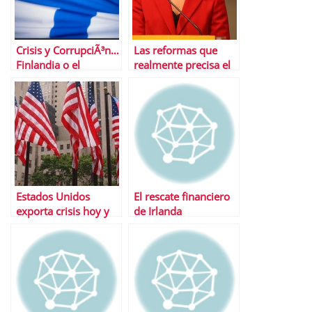
Crisis y CorrupciÃ³n…
Las reformas que
Finlandia o el
realmente precisa el
ejemplo de lo que
mercado espaÃ±ol
SÃ­ debe hacerse
Estados Unidos
El rescate financiero
exporta crisis hoy y
de Irlanda
siempre