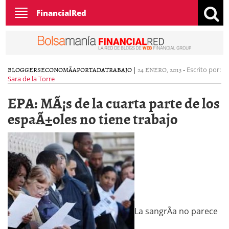
Toggle
FinancialRed
navigation
BLOGGERS
ECONOMÃ­A
PORTADA
TRABAJO
|
24 ENERO, 2013
-
Escrito por:
Sara de la Torre
EPA: MÃ¡s de la cuarta parte de los
espaÃ±oles no tiene trabajo
La sangrÃ­a no parece