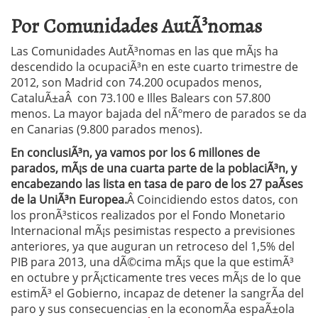
Por Comunidades AutÃ³nomas
Las Comunidades AutÃ³nomas en las que mÃ¡s ha
descendido la ocupaciÃ³n en este cuarto trimestre de
2012, son Madrid con 74.200 ocupados menos,
CataluÃ±aÂ con 73.100 e Illes Balears con 57.800
menos. La mayor bajada del nÃºmero de parados se da
en Canarias (9.800 parados menos).
En conclusiÃ³n, ya vamos por los 6 millones de
parados, mÃ¡s de una cuarta parte de la poblaciÃ³n, y
encabezando las lista en tasa de paro de los 27 paÃ­ses
de la UniÃ³n Europea.
Â Coincidiendo estos datos, con
los pronÃ³sticos realizados por el Fondo Monetario
Internacional mÃ¡s pesimistas respecto a previsiones
anteriores, ya que auguran un retroceso del 1,5% del
PIB para 2013, una dÃ©cima mÃ¡s que la que estimÃ³
en octubre y prÃ¡cticamente tres veces mÃ¡s de lo que
estimÃ³ el Gobierno, incapaz de detener la sangrÃ­a del
paro y sus consecuencias en la economÃ­a espaÃ±ola