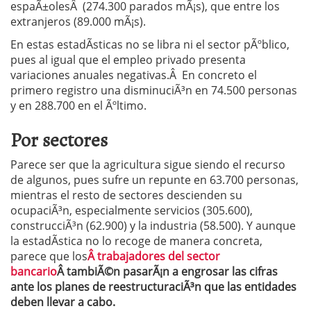
espaÃ±olesÂ (274.300 parados mÃ¡s), que entre los
extranjeros (89.000 mÃ¡s).
En estas estadÃ­sticas no se libra ni el sector pÃºblico,
pues al igual que el empleo privado presenta
variaciones anuales negativas.Â En concreto el
primero registro una disminuciÃ³n en 74.500 personas
y en 288.700 en el Ãºltimo.
Por sectores
Parece ser que la agricultura sigue siendo el recurso
de algunos, pues sufre un repunte en 63.700 personas,
mientras el resto de sectores descienden su
ocupaciÃ³n, especialmente servicios (305.600),
construcciÃ³n (62.900) y la industria (58.500). Y aunque
la estadÃ­stica no lo recoge de manera concreta,
parece que los
Â trabajadores del sector
bancario
Â tambiÃ©n pasarÃ¡n a engrosar las cifras
ante los planes de reestructuraciÃ³n que las entidades
deben llevar a cabo.