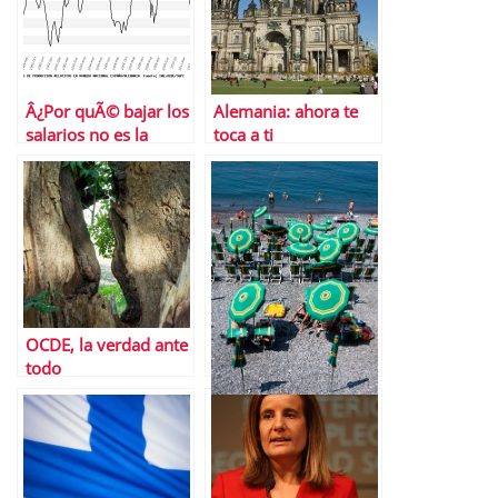
Â¿Por quÃ© bajar los
Alemania: ahora te
salarios no es la
toca a ti
soluciÃ³n a la crisis?
OCDE, la verdad ante
todo
El turismo, otra
burbuja a punto de
estallar