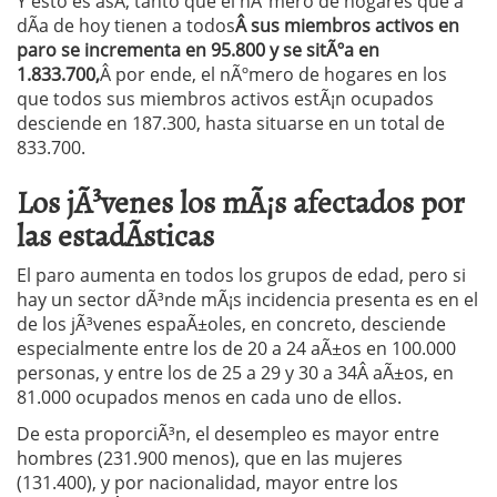
Y esto es asÃ­, tanto que el nÃºmero de hogares que a
dÃ­a de hoy tienen a todos
Â sus miembros activos en
paro se incrementa en 95.800 y se sitÃºa en
1.833.700,
Â por ende, el nÃºmero de hogares en los
que todos sus miembros activos estÃ¡n ocupados
desciende en 187.300, hasta situarse en un total de
833.700.
Los jÃ³venes los mÃ¡s afectados por
las estadÃ­sticas
El paro aumenta en todos los grupos de edad, pero si
hay un sector dÃ³nde mÃ¡s incidencia presenta es en el
de los jÃ³venes espaÃ±oles, en concreto, desciende
especialmente entre los de 20 a 24 aÃ±os en 100.000
personas, y entre los de 25 a 29 y 30 a 34Â aÃ±os, en
81.000 ocupados menos en cada uno de ellos.
De esta proporciÃ³n, el desempleo es mayor entre
hombres (231.900 menos), que en las mujeres
(131.400), y por nacionalidad, mayor entre los