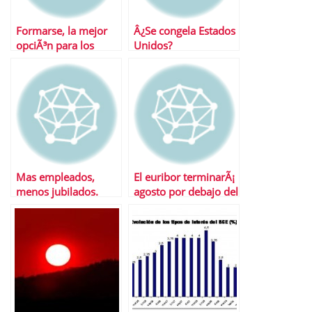
Formarse, la mejor
Â¿Se congela Estados
opciÃ³n para los
Unidos?
parados
Mas empleados,
El euribor terminarÃ¡
menos jubilados.
agosto por debajo del
SituaciÃ³n deseada
1% por primera vez
en su historia