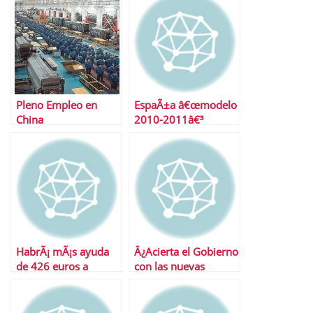
Pleno Empleo en
EspaÃ±a â€œmodelo
China
2010-2011â€³
HabrÃ¡ mÃ¡s ayuda
Â¿Acierta el Gobierno
de 426 euros a
con las nuevas
parados
medidas anticrisis?