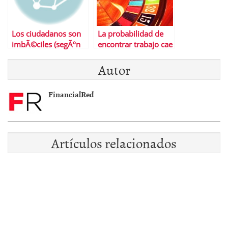
Los ciudadanos son
La probabilidad de
imbÃ©ciles (segÃºn
encontrar trabajo cae
los polÃ­ticos y NiÃ±o
al 8,6%, frente al 24%
Autor
Becerra)
anterior a la crisis
FinancialRed
Artículos relacionados