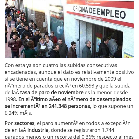
Con esta ya son cuatro las subidas consecutivas
encadenadas, aunque el dato es relativamente positivo
si se tiene en cuenta que en noviembre de 2009 el
nÃºmero de parados creciÃ³ en 60.593 y que la subida
de laÂ
tasa de paro de noviembre
es la menor desde
1998
. En el Ãºltimo aÃ±o el nÃºmero de desempleados
se incrementÃ³ en 241.348 personas
, lo que supone un
6,24% mÃ¡s.
Por
sectores
, el paro aumentÃ³ en todos a excepciÃ³n
de en laÂ
Industria,
donde se registraron 1.744
parados menos o un recorte del 0,36% respecto al mes