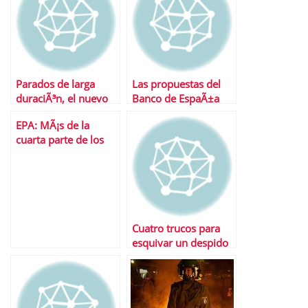
Parados de larga
Las propuestas del
duraciÃ³n, el nuevo
Banco de EspaÃ±a
problema de la
atacan al mercado
EPA: MÃ¡s de la
economÃ­a espaÃ±ola
laboral
cuarta parte de los
espaÃ±oles no tiene
trabajo
Cuatro trucos para
esquivar un despido
inminente