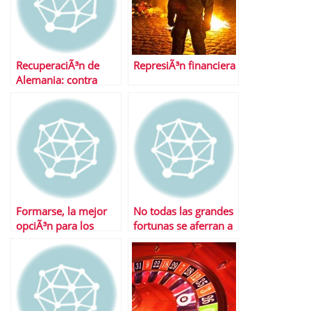
RecuperaciÃ³n de
RepresiÃ³n financiera
Alemania: contra
viento y marea
Formarse, la mejor
No todas las grandes
opciÃ³n para los
fortunas se aferran a
parados
sus sicavs