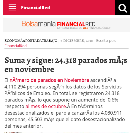
Toggle
FinancialRed
navigation
ECONOMÃ­A
PORTADA
TRABAJO
|
2 DICIEMBRE, 2010
-
Escrito por:
FinancialRed
Suma y sigue: 24.318 parados mÃ¡s
en noviembre
El
nÃºmero de parados en Noviembre
ascendiÃ³ a
4.110.294 personas segÃºn los datos de los Servicios
PÃºblicos de Empleo. En total, se registraron 24.318
parados mÃ¡s, lo que supone un aumento del 0,6%
respecto
al mes de octubre
.Â En tÃ©rminos
desestacionalizados el paro alcanzarÃ­a los 4.080.911
personas, 45.503 mÃ¡s que el dato desestacionalizado
del mes anterior.