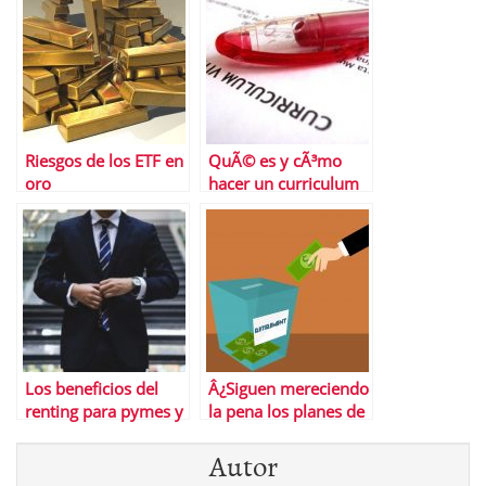
tarjetas
Riesgos de los ETF en
QuÃ© es y cÃ³mo
oro
hacer un curriculum
temÃ¡tico
Los beneficios del
Â¿Siguen mereciendo
renting para pymes y
la pena los planes de
grandes empresas
pensiones en 2022?
Autor