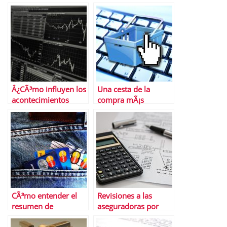
trading de
Cloudworks
criptomonedas
Â¿CÃ³mo influyen los
Una cesta de la
acontecimientos
compra mÃ¡s
histÃ³ricos en el
racional
mercado bursÃ¡til
actual?
CÃ³mo entender el
Revisiones a las
resumen de
aseguradoras por
movimientos de tus
parte de la CNMC