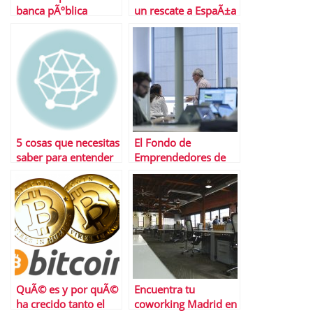
banca pÃºblica
un rescate a EspaÃ±a
5 cosas que necesitas
El Fondo de
saber para entender
Emprendedores de
la devaluaciÃ³n de
FundaciÃ³n Repsol
moneda en China
anuncia los
ganadores de su
cuarta ediciÃ³n y
lanza su nueva
convocatoria
QuÃ© es y por quÃ©
Encuentra tu
ha crecido tanto el
coworking Madrid en