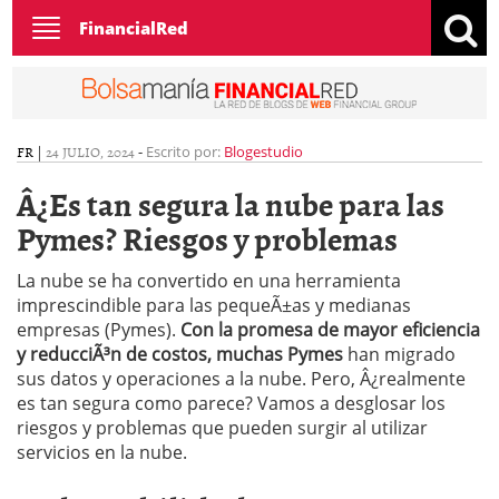
Toggle
FinancialRed
navigation
FR
|
24 JULIO, 2024
-
Escrito por:
Blogestudio
Â¿Es tan segura la nube para las
Pymes? Riesgos y problemas
La nube se ha convertido en una herramienta
imprescindible para las pequeÃ±as y medianas
empresas (Pymes).
Con la promesa de mayor eficiencia
y reducciÃ³n de costos, muchas
Pymes
han migrado
sus datos y operaciones a la nube. Pero, Â¿realmente
es tan segura como parece? Vamos a desglosar los
riesgos y problemas que pueden surgir al utilizar
servicios en la nube.