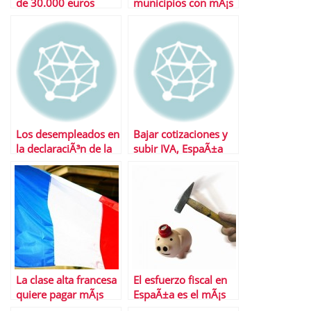
de 30.000 euros
municipios con mÃ¡s
podrÃ¡ seguir
impuestos
desgravÃ¡ndose la
vivienda en 2011
Los desempleados en
Bajar cotizaciones y
la declaraciÃ³n de la
subir IVA, EspaÃ±a
renta
dice «no»
La clase alta francesa
El esfuerzo fiscal en
quiere pagar mÃ¡s
EspaÃ±a es el mÃ¡s
impuestos
alto de la Eurozona