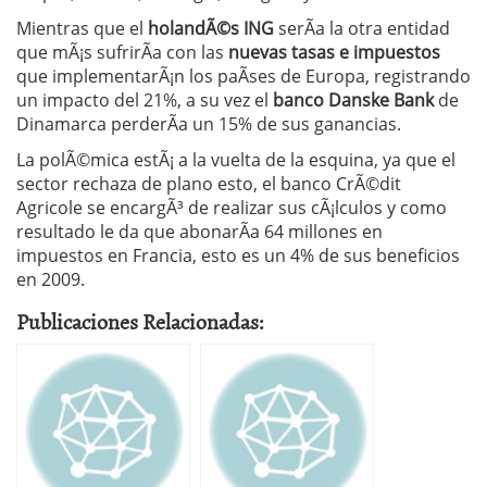
Mientras que el
holandÃ©s ING
serÃ­a la otra entidad
que mÃ¡s sufrirÃ­a con las
nuevas tasas e impuestos
que implementarÃ¡n los paÃ­ses de Europa, registrando
un impacto del 21%, a su vez el
banco Danske Bank
de
Dinamarca perderÃ­a un 15% de sus ganancias.
La polÃ©mica estÃ¡ a la vuelta de la esquina, ya que el
sector rechaza de plano esto, el banco CrÃ©dit
Agricole se encargÃ³ de realizar sus cÃ¡lculos y como
resultado le da que abonarÃ­a 64 millones en
impuestos en Francia, esto es un 4% de sus beneficios
en 2009.
Publicaciones Relacionadas: