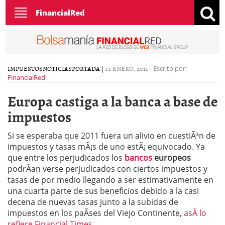
Toggle
FinancialRed
navigation
IMPUESTOS
NOTICIAS
PORTADA
|
12 ENERO, 2011
-
Escrito por:
FinancialRed
Europa castiga a la banca a base de
impuestos
Si se esperaba que 2011 fuera un alivio en cuestiÃ³n de
impuestos y tasas mÃ¡s de uno estÃ¡ equivocado. Ya
que entre los perjudicados los
bancos
europeos
podrÃ­an verse perjudicados con ciertos impuestos y
tasas de por medio llegando a ser estimativamente en
una cuarta parte de sus beneficios debido a la casi
decena de nuevas tasas junto a la subidas de
impuestos en los paÃ­ses del Viejo Continente,
asÃ­ lo
refiere Financial Times
.