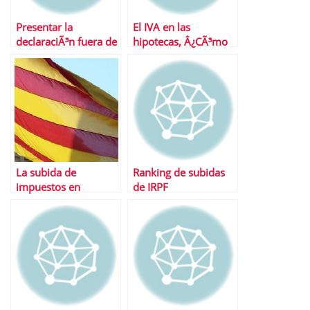
Presentar la
El IVA en las
declaraciÃ³n fuera de
hipotecas, Â¿CÃ³mo
plazo
funciona?
La subida de
Ranking de subidas
impuestos en
de IRPF
CataluÃ±a Â¿Y en
EspaÃ±a?