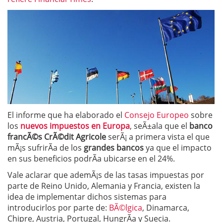
El informe que ha elaborado el
Consejo Europeo
sobre
los
nuevos impuestos en Europa
, seÃ±ala que el
banco
francÃ©s
CrÃ©dit Agricole
serÃ¡ a primera vista el que
mÃ¡s sufrirÃ­a de los
grandes bancos
ya que el impacto
en sus beneficios podrÃ­a ubicarse en el 24%.
Vale aclarar que ademÃ¡s de las tasas impuestas por
parte de Reino Unido, Alemania y Francia, existen la
idea de implementar dichos sistemas para
introducirlos por parte de:
BÃ©lgica
, Dinamarca,
Chipre, Austria, Portugal, HungrÃ­a y Suecia.