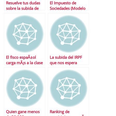
Resuelve tus dudas
El Impuesto de
sobre la subida de
Sociedades (Modelo
IVA
200), una nueva cita
con la
AdministraciÃ³n por
Internet
El fisco espaÃ±ol
La subida del IRPF
carga mÃ¡s a la clase
que nos espera
media y menos a las
empresas
Quien gane menos
Ranking de