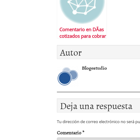
Comentario en DÃ­as
cotizados para cobrar
el paro por Abdou
Autor
samb
Blogestudio
Deja una respuesta
Tu dirección de correo electrónico no será pu
Comentario
*