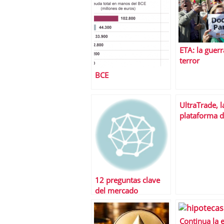
basura
fraudulento
ETA: la guerr
terror
BCE
UltraTrade, l
plataforma 
negociaciÃ³n
avanzada
12 preguntas clave
del mercado
inmobiliario de la
mano de Borja Mateo
Continua la 