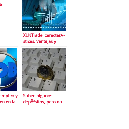
e
n 36,8%
o
XLNTrade, caracterÃ­
sticas, ventajas y
desventajas del
brÃ³ker
sempleo y
Suben algunos
en en la
depÃ³sitos, pero no
todos ni todos los
plazos