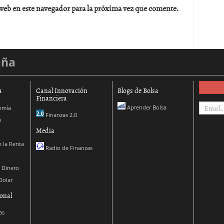
web en este navegador para la próxima vez que comente.
aña
a
Canal Innovación
Blogs de Bolsa
Financiera
Aprender Bolsa
omía
Finanzas 2.0
o
Media
 la Renta
Radio de Finanzas
 Dinero
Dolar
onal
as