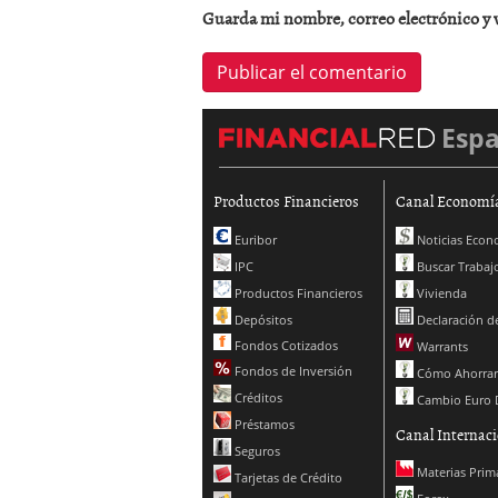
Guarda mi nombre, correo electrónico y 
Esp
Productos Financieros
Canal Economí
Euribor
Noticias Econ
IPC
Buscar Trabaj
Productos Financieros
Vivienda
Depósitos
Declaración de
Fondos Cotizados
Warrants
Fondos de Inversión
Cómo Ahorrar
Créditos
Cambio Euro 
Préstamos
Canal Internaci
Seguros
Materias Prim
Tarjetas de Crédito