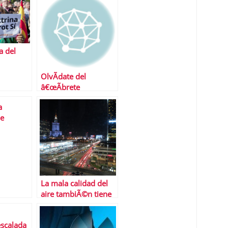
a del
OlvÃ­date del
â€œÃbrete
SÃ©samoâ€,
a
decÃ¡ntate por el
de
â€œConcÃ©deme un
prÃ©stamoâ€ y
Â¡sanseacabÃ³! tu
deuda
La mala calidad del
aire tambiÃ©n tiene
un coste econÃ³mico
escalada