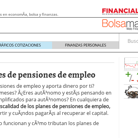
s en economÃ­a, bolsa y finanzas.
Busca
RÁFICOS COTIZACIONES
FINANZAS PERSONALES
nes de pensiones de empleo
siones de empleo y aporta dinero por ti?
 meses? Â¿Eres autÃ³nomo y estÃ¡s pensando en
implificados para autÃ³nomos? En cualquiera de
iscalidad de los planes de pensiones de empleo,
tir y cuÃ¡ndos pagarÃ¡s al recuperar el capital.
o funcionan y cÃ³mo tributan los planes de
 pymes: la obligación que muchas empresas
s demasiado tarde
20/07/2026
e Deben Saber los Traders Mexicanos Antes de