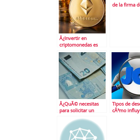
de la firma d
hipotecas: u
mÃ¡s en juli
Â¿Invertir en
criptomonedas es
para todos los
inversores?
Â¿QuÃ© necesitas
Tipos de de
para solicitar un
cÃ³mo influy
prÃ©stamo personal?
tasa de paro