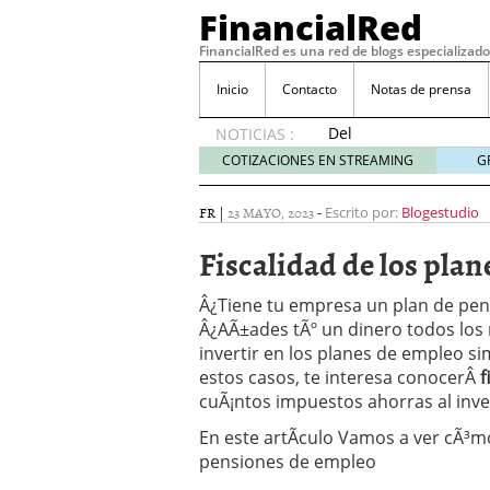
FinancialRed
FinancialRed es una red de blogs especializado
Inicio
Contacto
Notas de prensa
Del
NOTICIAS :
depósito
COTIZACIONES EN STREAMING
G
a la
diversificación:
FR
|
23 MAYO, 2023
-
Escrito por:
Blogestudio
cómo
está
Fiscalidad de los pla
cambiando
la
Â¿Tiene tu empresa un plan de pen
gestión
Â¿AÃ±ades tÃº un dinero todos los
del
invertir en los planes de empleo s
ahorro
en
estos casos, te interesa conocerÂ
f
España
cuÃ¡ntos impuestos ahorras al inver
05/08/2026
En este artÃ­culo Vamos a ver cÃ³m
Seguros de convenio en
pensiones de empleo
descubren cuando ya e
ReseÃ±a de SIFX: Lo Qu