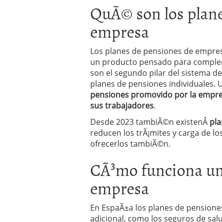
QuÃ© son los plane
Operar
29/06/2026
Crear empresa online vs
empresa
29/05/2026
CÃ³mo afrontar una baj
26/05/2026
Los planes de pensiones de empres
un producto pensado para complemen
son el segundo pilar del sistema de
planes de pensiones individuales.
pensiones promovido por la empres
sus trabajadores
.
Desde 2023 tambiÃ©n existenÂ
pla
reducen los trÃ¡mites y carga de 
ofrecerlos tambiÃ©n.
CÃ³mo funciona un
empresa
En EspaÃ±a los planes de pensione
adicional, como los seguros de sa