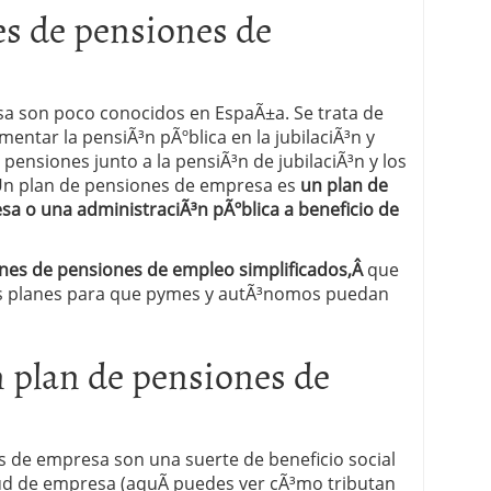
s de pensiones de
 proceso tradicional: ventajas reales para pymes
a mÃ©dica cuando trabajas por cuenta propia
a son poco conocidos en EspaÃ±a. Se trata de
tar la pensiÃ³n pÃºblica en la jubilaciÃ³n y
 pensiones junto a la pensiÃ³n de jubilaciÃ³n y los
 Un plan de pensiones de empresa es
un plan de
a o una administraciÃ³n pÃºblica a beneficio de
nes de pensiones de empleo simplificados,Â
que
los planes para que pymes y autÃ³nomos puedan
 plan de pensiones de
s de empresa son una suerte de beneficio social
lud de empresa (aquÃ­ puedes ver cÃ³mo tributan