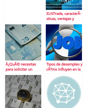
XLNTrade, caracterÃ­
sticas, ventajas y
desventajas del
brÃ³ker
Â¿QuÃ© necesitas
Tipos de desempleo y
para solicitar un
cÃ³mo influyen en la
prÃ©stamo personal?
tasa de paro