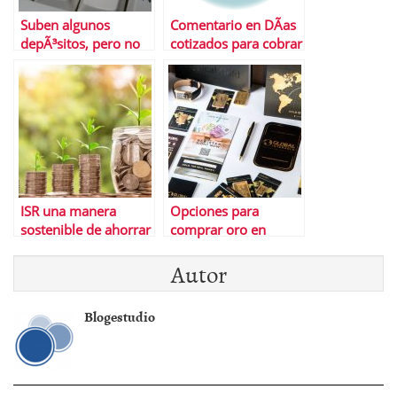
Suben algunos
Comentario en DÃ­as
depÃ³sitos, pero no
cotizados para cobrar
todos ni todos los
el paro por Abdou
plazos
samb
ISR una manera
Opciones para
sostenible de ahorrar
comprar oro en
EspaÃ±a 2022
Autor
Blogestudio