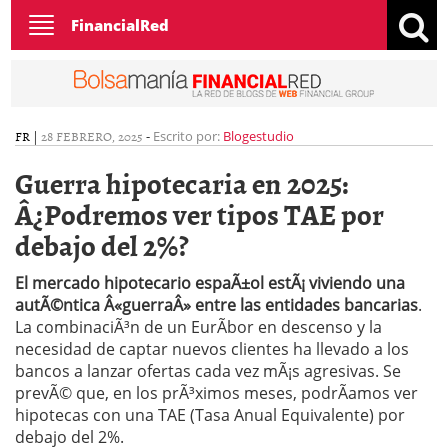
Toggle
FinancialRed
navigation
FR
|
28 FEBRERO, 2025
-
Escrito por:
Blogestudio
Guerra hipotecaria en 2025:
Â¿Podremos ver tipos TAE por
debajo del 2%?
El mercado hipotecario espaÃ±ol estÃ¡ viviendo una
autÃ©ntica Â«guerraÂ» entre las entidades bancarias
.
La combinaciÃ³n de un EurÃ­bor en descenso y la
necesidad de captar nuevos clientes ha llevado a los
bancos a lanzar ofertas cada vez mÃ¡s agresivas. Se
prevÃ© que, en los prÃ³ximos meses, podrÃ­amos ver
hipotecas con una TAE (Tasa Anual Equivalente) por
debajo del 2%.