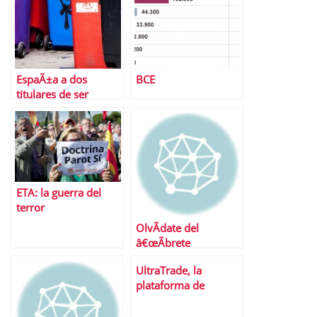
EspaÃ±a a dos
BCE
titulares de ser
declarada bono
basura
ETA: la guerra del
terror
OlvÃ­date del
â€œÃbrete
SÃ©samoâ€,
UltraTrade, la
decÃ¡ntate por el
plataforma de
â€œConcÃ©deme un
negociaciÃ³n
prÃ©stamoâ€ y
avanzada