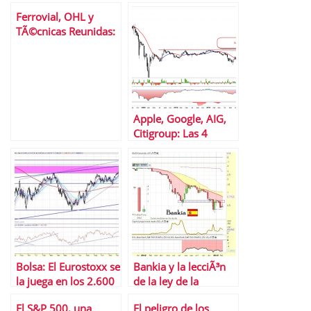
alargada
Ferrovial, OHL y
TÃ©cnicas Reunidas:
3 valores del Ibex 35
en el punto de mira
Apple, Google, AIG,
Citigroup: Las 4
acciones que
prefieren los ricos
Bolsa: El Eurostoxx se
Bankia y la lecciÃ³n
la juega en los 2.600
de la ley de la
puntos
gravedad en valores
El S&P 500, una
El peligro de los
bajistas