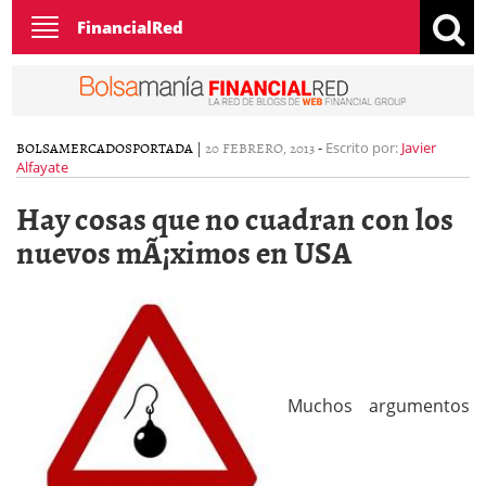
Toggle
FinancialRed
navigation
BOLSA
MERCADOS
PORTADA
|
20 FEBRERO, 2013
-
Escrito por:
Javier
Alfayate
Hay cosas que no cuadran con los
nuevos mÃ¡ximos en USA
Muchos argumentos