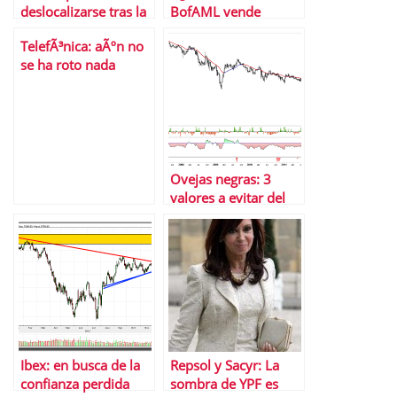
deslocalizarse tras la
BofAML vende
pÃ©rdida de la
Saipem antes de que
TelefÃ³nica: aÃºn no
directriz alcista
caiga un 35%
se ha roto nada
Ovejas negras: 3
valores a evitar del
Ibex 35
Ibex: en busca de la
Repsol y Sacyr: La
confianza perdida
sombra de YPF es