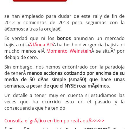
se han empleado para dudar de este rally de fin de
2012 y comienzos de 2013 pero seguimos con la
â€œmosca tras la orejaâ€.
Es verdad que ni los
bonos
anuncian un mercado
bajista ni la
Â lÃ­nea AD
Â ha hecho divergencia bajista ni
mucho menos elÂ
Momento Weinstein
Â se situÃ³ por
debajo de cero.
Sin embargo, nos hemos encontrado con la paradoja
de tenerÂ
menos acciones cotizando por encima de su
media de 50 dÃ­as simple (sma50) que hace unas
semanas, a pesar de que el NYSE roza mÃ¡ximos
.
Un detalle a tener muy en cuenta si estudiamos las
veces que ha ocurrido esto en el pasado y la
consecuencia que ha tenido.
Consulta el grÃ¡fico en tiempo real aquÃ­>>>>>