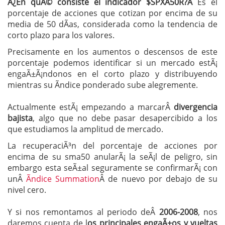
Â¿En quÃ© consiste el indicador $SPXA50R?Â
Es el
porcentaje de acciones que cotizan por encima de su
media de 50 dÃ­as, considerada como la tendencia de
corto plazo para los valores.
Precisamente en los aumentos o descensos de este
porcentaje podemos identificar si un mercado estÃ¡
engaÃ±Ã¡ndonos en el corto plazo y distribuyendo
mientras su Ã­ndice ponderado sube alegremente.
Actualmente estÃ¡ empezando a marcarÂ
divergencia
bajista
, algo que no debe pasar desapercibido a los
que estudiamos la amplitud de mercado.
La recuperaciÃ³n del porcentaje de acciones por
encima de su sma50 anularÃ¡ la seÃ¡l de peligro, sin
embargo esta seÃ±al seguramente se confirmarÃ¡ con
unÂ
Ã­ndice Summation
Â de nuevo por debajo de su
nivel cero.
Y si nos remontamos al periodo deÂ
2006-2008
, nos
daremos cuenta de l
os principales engaÃ±os y vueltas