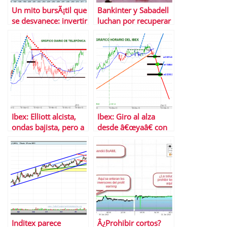
Un mito bursÃ¡til que
Bankinter y Sabadell
se desvanece: invertir
luchan por recuperar
a largo plazo no
las posiciones
siempre significa
perdidas en Bolsa
ganar
Ibex: Elliott alcista,
Ibex: Giro al alza
ondas bajista, pero a
desde â€œyaâ€ con
medio, alcistas sÃ­ o
un â€œa-b-câ€
sÃ­
previo
Inditex parece
Â¿Prohibir cortos?