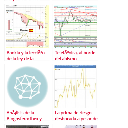
Bankia y la lecciÃ³n
TelefÃ³nica, al borde
de la ley de la
del abismo
gravedad en valores
bajistas
AnÃ¡lisis de la
La prima de riesgo
Blogosfera: Ibex y
desbocada a pesar de
Repsol
la reforma financiera