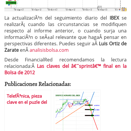
La actualizaciÃ³n del seguimiento diario del
IBEX
se
realizarÃ¡ cuando las circunstancias se modifiquen
respecto al informe anterior, o cuando surja una
informaciÃ³n o seÃ±al relevante que hagaÂ pensar en
perspectivas diferentes. Puedes seguir aÂ
Luis Ortiz de
Zarate
enÂ
analisisbolsa.com
Desde FinancialRed recomendamos la lectura
relacionada:Â
Las claves del â€˜sprintâ€™ final en la
Bolsa de 2012
Publicaciones Relacionadas:
TelefÃ³nica, pieza
clave en el puzle del
Ibex 35