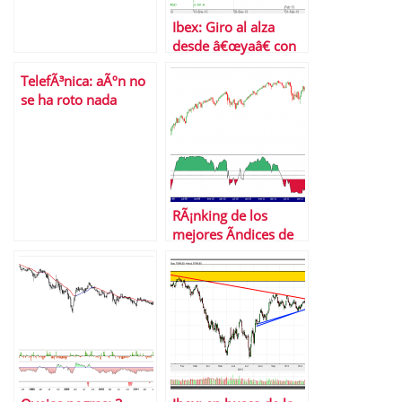
Ibex: Giro al alza
desde â€œyaâ€ con
un â€œa-b-câ€
TelefÃ³nica: aÃºn no
previo
se ha roto nada
RÃ¡nking de los
mejores Ã­ndices de
bolsa en enero