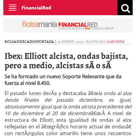
Toggle
FinancialRed
navigation
BOLSA
MERCADOS
PORTADA
|
21 ENERO, 2013
-
Escrito por:
Luis Ortiz
Ibex: Elliott alcista, ondas bajista,
pero a medio, alcistas sÃ­ o sÃ­
Se ha formado un nuevo Soporte Relevante que da
fuerza al nivel 8.450.
El pasado lunes decÃ­a y destacaba â€œ
la onda al alza
desde finales del pasado diciembre, es igual,
absolutamente igual que la onda alcista precedente del
10 de diciembre al 20 de diciembre
â€œ.Â
A nivel de
estructura de Elliott, esta igualdad de ondas al alza
reflejadas en el â€œgrÃ¡fico horario actual de ondasâ€
con rectÃ¡ngulos color amarillo tiene unos recuentos