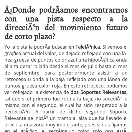
Â¿Donde podrÃ­amos encontrarnos
con una pista respecto a la
direcciÃ³n del movimiento futuro
de corto plazo?
Yo la pista la podrÃ­a buscar en
TelefÃ³nica.
Si vemos el
grÃ¡fico actual del valor, de dejado reflejado con una lÃ­
nea gruesa de puntos color azul una hipotÃ©tica onda
al alza desarrollada desde el mes de julio hasta el mes
de septiembre, para posteriormente asistir a un
retroceso u onda a la baja reflejada con una lÃ­nea de
puntos gruesa color roja. En este retroceso, podemos
ver reflejado la existencia de
dos Soportes Relevantes,
tal que si el primero fue roto a la baja, no sucediÃ³ lo
mismo con el segundo, el cual ha sido respetado a la
perfecciÃ³n. A partir de dicho segundo Soporte
Relevante se iniciÃ³ un tramo al alza que ha llevado el
precio a una zona muy importante, pues si nos fijamos
en el grÃ¡fico, el rectÃ¡ngulo color rojo nos estÃ¡