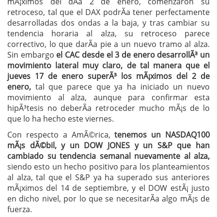
mÃ¡ximos del dÃ­a 2 de enero, comenzaron su
retroceso, tal que el DAX podrÃ­a tener perfectamente
desarrolladas dos ondas a la baja, y tras cambiar su
tendencia horaria al alza, su retroceso parece
correctivo, lo que darÃ­a pie a un nuevo tramo al alza.
Sin embargo
el CAC desde el 3 de enero desarrollÃ³ un
movimiento lateral muy claro, de tal manera que el
jueves 17 de enero superÃ³ los mÃ¡ximos del 2 de
enero,
tal que parece que ya ha iniciado un nuevo
movimiento al alza, aunque para confirmar esta
hipÃ³tesis no deberÃ­a retroceder mucho mÃ¡s de lo
que lo ha hecho este viernes.
Con respecto a AmÃ©rica,
tenemos un NASDAQ100
mÃ¡s dÃ©bil, y un DOW JONES y un S&P que han
cambiado su tendencia semanal nuevamente al alza,
siendo esto un hecho positivo para los planteamientos
al alza, tal que el S&P ya ha superado sus anteriores
mÃ¡ximos del 14 de septiembre, y el DOW estÃ¡ justo
en dicho nivel, por lo que se necesitarÃ­a algo mÃ¡s de
fuerza.