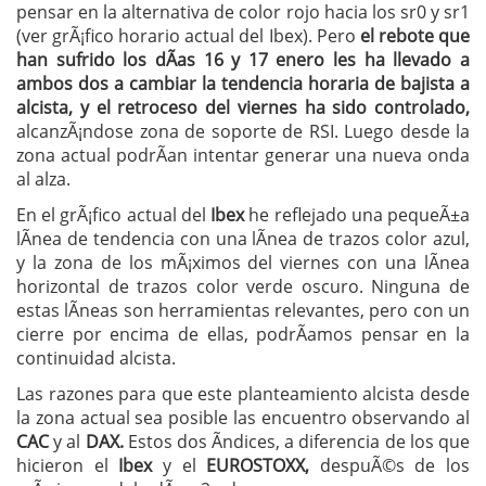
pensar en la alternativa de color rojo hacia los sr0 y sr1
(ver grÃ¡fico horario actual del Ibex). Pero
el rebote que
han sufrido los dÃ­as 16 y 17 enero les ha llevado a
ambos dos a cambiar la tendencia horaria de bajista a
alcista, y el retroceso del viernes ha sido controlado,
alcanzÃ¡ndose zona de soporte de RSI. Luego desde la
zona actual podrÃ­an intentar generar una nueva onda
al alza.
En el grÃ¡fico actual del
Ibex
he reflejado una pequeÃ±a
lÃ­nea de tendencia con una lÃ­nea de trazos color azul,
y la zona de los mÃ¡ximos del viernes con una lÃ­nea
horizontal de trazos color verde oscuro. Ninguna de
estas lÃ­neas son herramientas relevantes, pero con un
cierre por encima de ellas, podrÃ­amos pensar en la
continuidad alcista.
Las razones para que este planteamiento alcista desde
la zona actual sea posible las encuentro observando al
CAC
y al
DAX.
Estos dos Ã­ndices, a diferencia de los que
hicieron el
Ibex
y el
EUROSTOXX,
despuÃ©s de los