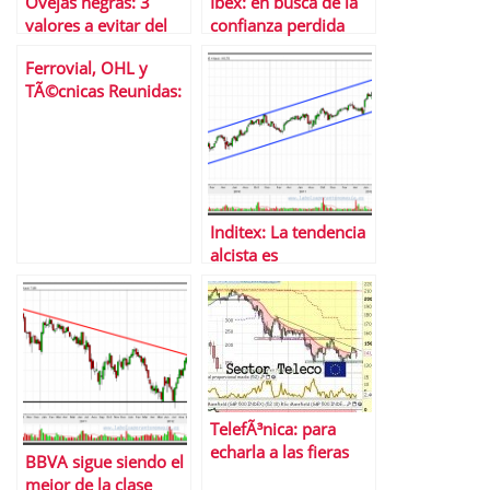
Ovejas negras: 3
Ibex: en busca de la
valores a evitar del
confianza perdida
Ibex 35
Ferrovial, OHL y
TÃ©cnicas Reunidas:
3 valores del Ibex 35
en el punto de mira
Inditex: La tendencia
alcista es
incombustible
TelefÃ³nica: para
echarla a las fieras
BBVA sigue siendo el
mejor de la clase