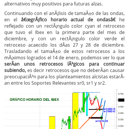
alternativos muy positivos para futuras alzas.
Continuando con el anÃ¡lisis de tamaÃ±o de las ondas,
en el
â€œgrÃ¡fico horario actual de ondasâ€
he
reflejado con un rectÃ¡ngulo color cyan el retroceso
que tuvo el Ibex en la primera parte del mes de
diciembre, y con un rectÃ¡ngulo color verde el
retroceso acaecido los dÃ­as 27 y 28 de diciembre.
Trasladando el tamaÃ±o de estos retrocesos a los
mÃ¡ximos logrados el 14 de enero, podemos ver lo que
serÃ­an unos retrocesos lÃ³gicos para continuar
subiendo,
es decir retrocesos que no deberÃ­an causar
preocupaciÃ³n para los planteamientos alcistas estarÃ­
an entre los Soportes Relevantes sr0, sr1 y sr2.