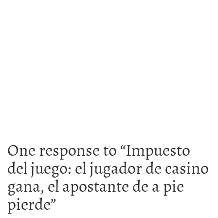
One response to “
Impuesto
del juego: el jugador de casino
gana, el apostante de a pie
pierde
”