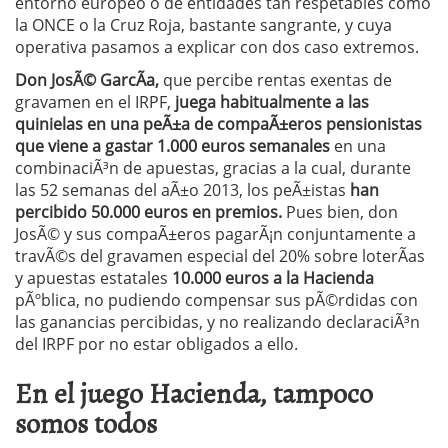
entorno europeo o de entidades tan respetables como
la ONCE o la Cruz Roja, bastante sangrante, y cuya
operativa pasamos a explicar con dos caso extremos.
Don JosÃ© GarcÃ­a,
que percibe rentas exentas de
gravamen en el IRPF,
juega habitualmente a las
quinielas en una peÃ±a de compaÃ±eros pensionistas
que viene a gastar 1.000 euros semanales
en una
combinaciÃ³n de apuestas, gracias a la cual, durante
las 52 semanas del aÃ±o 2013, los peÃ±istas
han
percibido 50.000 euros en premios.
Pues bien, don
JosÃ© y sus compaÃ±eros pagarÃ¡n conjuntamente a
travÃ©s del gravamen especial del 20% sobre loterÃ­as
y apuestas estatales
10.000 euros a la Hacienda
pÃºblica, no pudiendo compensar sus pÃ©rdidas con
las ganancias percibidas, y no realizando declaraciÃ³n
del IRPF por no estar obligados a ello.
En el juego Hacienda, tampoco
somos todos