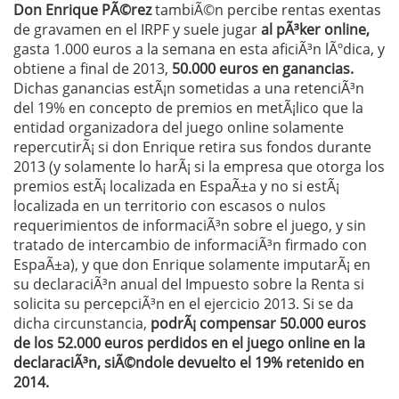
Don Enrique PÃ©rez
tambiÃ©n percibe rentas exentas
de gravamen en el IRPF y suele jugar
al pÃ³ker online,
gasta 1.000 euros a la semana en esta aficiÃ³n lÃºdica, y
obtiene a final de 2013,
50.000 euros en ganancias.
Dichas ganancias estÃ¡n sometidas a una retenciÃ³n
del 19% en concepto de premios en metÃ¡lico que la
entidad organizadora del juego online solamente
repercutirÃ¡ si don Enrique retira sus fondos durante
2013 (y solamente lo harÃ¡ si la empresa que otorga los
premios estÃ¡ localizada en EspaÃ±a y no si estÃ¡
localizada en un territorio con escasos o nulos
requerimientos de informaciÃ³n sobre el juego, y sin
tratado de intercambio de informaciÃ³n firmado con
EspaÃ±a), y que don Enrique solamente imputarÃ¡ en
su declaraciÃ³n anual del Impuesto sobre la Renta si
solicita su percepciÃ³n en el ejercicio 2013. Si se da
dicha circunstancia,
podrÃ¡ compensar 50.000 euros
de los 52.000 euros perdidos en el juego online en la
declaraciÃ³n, siÃ©ndole devuelto el 19% retenido en
2014.