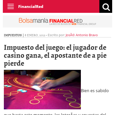
Toggle
FinancialRed
navigation
IMPUESTOS
|
8 ENERO, 2013
-
Escrito por:
JosÃ© Antonio Bravo
Impuesto del juego: el jugador de
casino gana, el apostante de a pie
pierde
Bien es sabido