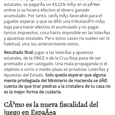
estatales, se pagarÃ­a un 43,22% mÃ¡s en el pÃ³ker
online si se hiciera efectivo el dinero ganado
acumulado. Por tanto, serÃ¡ mÃ¡s favorable para el
jugador esperar a que se dÃ© una tributaciÃ³n mÃ¡s
baja para hacer efectivo el acumulado y no pagar
tantos impuestos, cosa harto imposible en las loterÃ­as
y apuestas estatales. Pero estos casos no suelen ser lo
habitual, sino los anteriormente vistos.
Resultado final:
jugar a las loterÃ­as y apuestas
estatales, de la ONCE o de la Cruz Roja pasa de ser
premiado a ser castigado. Una mala propaganda si el
objetivo a corto o medio plazo es privatizar LoterÃ­as y
Apuestas del Estado.
Solo queda esperar que alguna
mente privilegiada del Ministerio de Hacienda se dÃ©
cuenta de que tirar piedras a la cristalera de tu casa no
es la mejor forma de cuidarla.
CÃ³mo es la nueva fiscalidad del
juego en EspaÃ±a